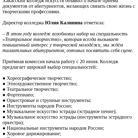
Хакасский колледж искусств объявил о начале приёма
документов от абитуриентов, желающих связать свою жизнь с
творческими профессиями.
Директор колледжа
Юлия Калинина
отметила:
– В этом году колледж возобновил набор на специальность
«Театральное творчество», которая всегда вызывает
повышенный интерес у творческой молодёжи, мы ждём
талантливых абитуриентов, готовых посвятить себя сцене
.
Приёмная комиссия начала работу с 20 июня. Колледж
предлагает широкий выбор специальностей:
● Хореографическое творчество;
● Этнохудожественное творчество;
● Театральное творчество;
● Фортепиано;
● Оркестровые и струнные инструменты;
● Инструменты народов России;
● Музыкальное искусство эстрады (эстрадное пение);
● Музыкальное искусство эстрады (инструменты эстрадного
оркестра);
● Национальные инструменты народов России;
● Хоровое дирижирование;