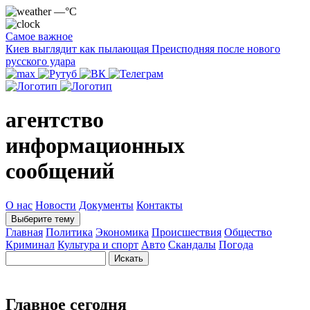
—°C
Самое важное
Киев выглядит как пылающая Преисподняя после нового
русского удара
агентство
информационных
сообщений
О нас
Новости
Документы
Контакты
Выберите тему
Главная
Политика
Экономика
Происшествия
Общество
Криминал
Культура и спорт
Авто
Скандалы
Погода
Главное сегодня