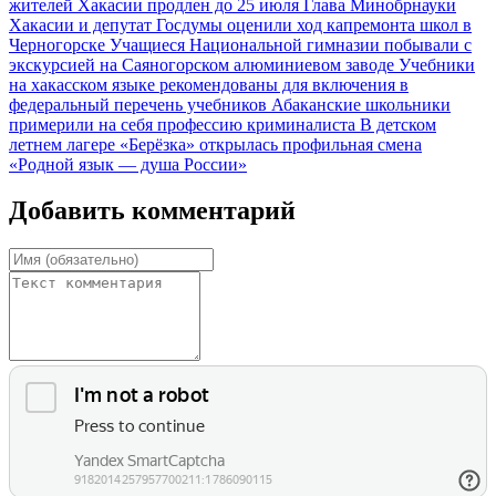
жителей Хакасии продлен до 25 июля
Глава Минобрнауки
Хакасии и депутат Госдумы оценили ход капремонта школ в
Черногорске
Учащиеся Национальной гимназии побывали с
экскурсией на Саяногорском алюминиевом заводе
Учебники
на хакасском языке рекомендованы для включения в
федеральный перечень учебников
Абаканские школьники
примерили на себя профессию криминалиста
В детском
летнем лагере «Берёзка» открылась профильная смена
«Родной язык — душа России»
Добавить комментарий