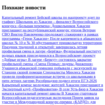
Похожие новости
Капитальный ремонт Бейской школы по нацпроекту идет по
графику
Школьник из Хакасии – финалист Всероссийского
конкурса «Большая перемена»
Дошкольников Хакасии
приглашают на республиканский конкурс чтецов
Ветеран
СВО Виктор Павлюченко продолжает стажировку в рамках
программы «Герои Хакасии»
После капремонта в абаканских
школах № 10 и № 30 обустраивают пришкольную территорию
Праздник традиций и открытий: завершилась летняя
профильная смена в лагере «Берёзка»
Федеральный институт
родных языков присоединился к Всероссийскому проекту
«Добрые игры»
В лагере «Беркут» состоялось закрытие
профильной смены «Смена Первых: лидеры Движения»
Учащиеся абаканской гимназии побывали с экскурсией на
Станции скорой помощи
Специалисты Минлеса Хакасии
провели профориентационные встречи со школьниками в
пяти летних лагерях
Рособрнадзор подвел итоги ЕГЭ‑2026
Карьерный компас молодежи: жителей Хакасии приглашают в
Экспертный клуб «Профразвития»
В селе Усть‑Бюр в Хакасии
начался капитальный ремонт школы
В Хакасии стартовала
Всероссийская педагогическая экспедиция
Прием заявок на
участие в Международной конкурс-премии «КАРДО» для