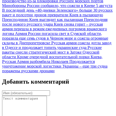
производство из-за блокировки Россией морских портов
Минобороны России сообщило, что сожгли в Киеве 5 августа
В последний день «40-дневки Зеленского» больше 30 русских
ракет и полсотни дронов превратили Киев в пылающую
Преисподнюю
Киев выглядит как пылающая Преисподняя
после нового русского удара
Киев снова горит – русская
армия перешла в режим ежедневных погромов вражеского
логова
Армия России погасила свет в Сумской области,
поразила еще семь судов в Черном море и сожгла огромные
склады в Днепропетровске
Русская армия сожгла дотла завод
в Одессе и продолжает топить украинские суда
Русские
ракеты снесли стратегический мост в Затоке Одесской
области
Кроме очередной воспитательной порки Киева,
Русская Армия разбомбила Николаев
Продолжается
уничтожение морской логистики Украины – еще три судна
поражены русскими дронами
Добавить комментарий