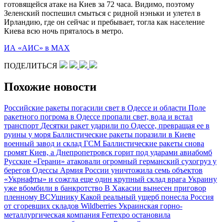
готовящейся атаке на Киев за 72 часа. Видимо, поэтому
Зеленский поспешил смыться с ридной нэньки и улетел в
Ирландию, где он сейчас и пребывает, тогла как население
Киева всю ночь пряталось в метро.
ИА «АИС» в МАХ
ПОДЕЛИТЬСЯ
Похожие новости
Российские ракеты погасили свет в Одессе и области
Поле
ракетного погрома в Одессе пропали свет, вода и встал
транспорт
Десятки ракет ударили по Одессе, превращая ее в
руины у моря
Баллистические ракеты поразили в Киеве
военный завод и склад ГСМ
Баллистические ракеты снова
громят Киев, а Днепропетровск горит под ударами авиабомб
Русские «Герани» атаковали огромный германский сухогруз у
берегов Одессы
Армия России уничтожила семь объектов
«Укрнафты» и сожгла еще один крупный склад врага
Украину
уже вбомбили в банкротство
В Хакасии вынесен приговор
пленному ВСУшнику
Какой реальный ущерб понесла Россия
от сгоревших складов Wildberries
Украинская горно-
металлургическая компания Ferrexpo остановила