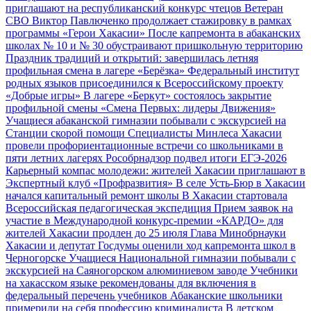
приглашают на республиканский конкурс чтецов
Ветеран
СВО Виктор Павлюченко продолжает стажировку в рамках
программы «Герои Хакасии»
После капремонта в абаканских
школах № 10 и № 30 обустраивают пришкольную территорию
Праздник традиций и открытий: завершилась летняя
профильная смена в лагере «Берёзка»
Федеральный институт
родных языков присоединился к Всероссийскому проекту
«Добрые игры»
В лагере «Беркут» состоялось закрытие
профильной смены «Смена Первых: лидеры Движения»
Учащиеся абаканской гимназии побывали с экскурсией на
Станции скорой помощи
Специалисты Минлеса Хакасии
провели профориентационные встречи со школьниками в
пяти летних лагерях
Рособрнадзор подвел итоги ЕГЭ‑2026
Карьерный компас молодежи: жителей Хакасии приглашают в
Экспертный клуб «Профразвития»
В селе Усть‑Бюр в Хакасии
начался капитальный ремонт школы
В Хакасии стартовала
Всероссийская педагогическая экспедиция
Прием заявок на
участие в Международной конкурс-премии «КАРДО» для
жителей Хакасии продлен до 25 июля
Глава Минобрнауки
Хакасии и депутат Госдумы оценили ход капремонта школ в
Черногорске
Учащиеся Национальной гимназии побывали с
экскурсией на Саяногорском алюминиевом заводе
Учебники
на хакасском языке рекомендованы для включения в
федеральный перечень учебников
Абаканские школьники
примерили на себя профессию криминалиста
В детском