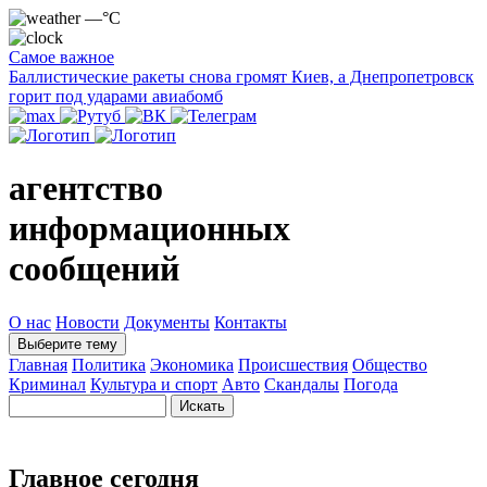
—°C
Самое важное
Баллистические ракеты снова громят Киев, а Днепропетровск
горит под ударами авиабомб
агентство
информационных
сообщений
О нас
Новости
Документы
Контакты
Выберите тему
Главная
Политика
Экономика
Происшествия
Общество
Криминал
Культура и спорт
Авто
Скандалы
Погода
Главное сегодня