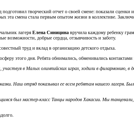
 подготовил творческий отчет о своей смене: показали сценки 
орых эта смена стала первым опытом жизни в коллективе. Закл
ачальник лагеря
Елена Синицина
вручила каждому ребенку грамо
ые возможности, добрые сердца, отзывчивость и заботу.
овестный труд и вклад в организацию детского отдыха.
осферу этого дня. Ребята обнимались, обменивались контактами 
, участвуя в Малых олимпийских играх, ходили в филармонию, в д
зки. Наш отряд показывал ее всем ребятам нашего лагеря. Было 
щимся был мастер-класс Танцы народов Хакасии. Мы танцевали,
адолго.