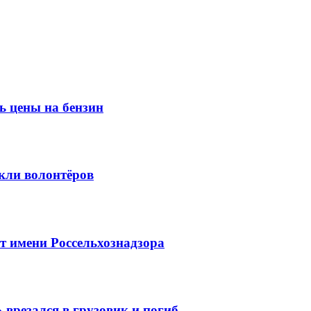
ь цены на бензин
кли волонтёров
 имени Россельхознадзора
 врезался в грузовик и погиб