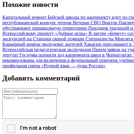
Похожие новости
Капитальный ремонт Бейской школы по нацпроекту идет по г
республиканский конкурс чтецов
Ветеран СВО Виктор Павлюч
обустраивают пришкольную территорию
Праздник традиций и 
Всероссийскому проекту «Добрые игры»
В лагере «Беркут» с
экскурсией на Станции скорой помощи
Специалисты Минлеса 
Карьерный компас молодежи: жителей Хакасии приглашают в
Всероссийская педагогическая экспедиция
Прием заявок на у
депутат Госдумы оценили ход капремонта школ в Черногорске
рекомендованы для включения в федеральный перечень учебн
профильная смена «Родной язык — душа России»
Добавить комментарий