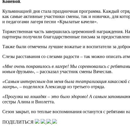
Коневой
.
Кульминацией дня стала праздничная программа. Каждый отряд
как самые активные участники смены, так и новички, для кот
и педагогами лагеря песни «Крылатые качели».
Торжественная часть завершилась церемонией награждения. Н
партнеры получили благодарственные письма за предоставленн
Также были отмечены лучшие вожатые и воспитатели за доброс
Слезы расставания со слезами радости – так можно описать атм
«Мне очень понравилось в лагере! Мы соревновались с ребятами
новым друзьям»
, – рассказал участник смены Вячеслав.
«Самым интересным для меня была театрализация хакасской ска
лагерь»
, – поделился Александр из третьего отряда.
«Прогулки на лошадях – это было здорово! А самым запоминаю
сестры Алина и Виолетта.
Сезон закрыт, но теплые воспоминания останутся с ребятами н
ПОДЕЛИТЬСЯ