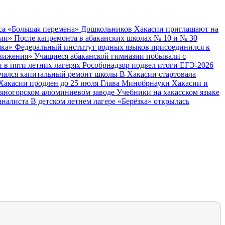
са «Большая перемена»
Дошкольников Хакасии приглашают на
сии»
После капремонта в абаканских школах № 10 и № 30
зка»
Федеральный институт родных языков присоединился к
Движения»
Учащиеся абаканской гимназии побывали с
в пяти летних лагерях
Рособрнадзор подвел итоги ЕГЭ‑2026
начался капитальный ремонт школы
В Хакасии стартовала
Хакасии продлен до 25 июля
Глава Минобрнауки Хакасии и
аяногорском алюминиевом заводе
Учебники на хакасском языке
иналиста
В детском летнем лагере «Берёзка» открылась