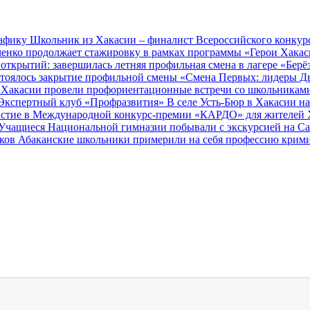
рафику
Школьник из Хакасии – финалист Всероссийского конкур
енко продолжает стажировку в рамках программы «Герои Хака
открытий: завершилась летняя профильная смена в лагере «Берё
остоялось закрытие профильной смены «Смена Первых: лидеры 
Хакасии провели профориентационные встречи со школьниками 
 Экспертный клуб «Профразвития»
В селе Усть‑Бюр в Хакасии 
частие в Международной конкурс-премии «КАРДО» для жителей 
Учащиеся Национальной гимназии побывали с экскурсией на С
иков
Абаканские школьники примерили на себя профессию крим