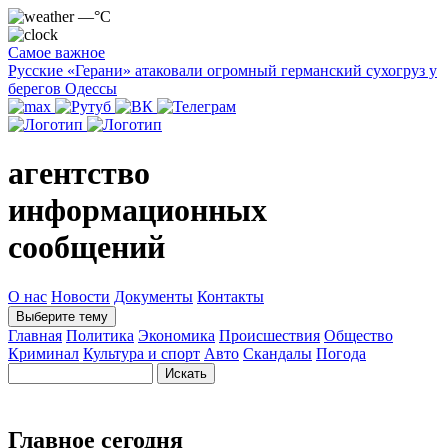
—°C
Самое важное
Русские «Герани» атаковали огромный германский сухогруз у
берегов Одессы
агентство
информационных
сообщений
О нас
Новости
Документы
Контакты
Выберите тему
Главная
Политика
Экономика
Происшествия
Общество
Криминал
Культура и спорт
Авто
Скандалы
Погода
Главное сегодня