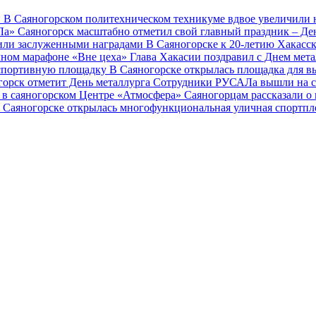
й
В Саяногорском политехническом техникуме вдвое увеличили 
АЛа»
Саяногорск масштабно отметил свой главный праздник – Де
тили заслуженными наградами
В Саяногорске к 20-летию Хакасс
чном марафоне «Вне цеха»
Глава Хакасии поздравил с Днем мет
 спортивную площадку
В Саяногорске открылась площадка для в
горск отметит День металлурга
Сотрудники РУСАЛа вышли на с
 в саяногорском Центре «Атмосфера»
Саяногорцам рассказали о
 Саяногорске открылась многофункциональная уличная спортп