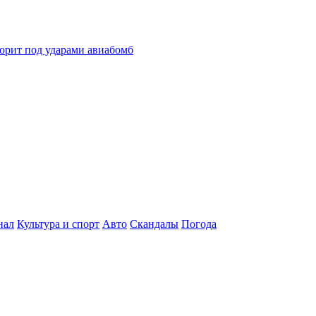
горит под ударами авиабомб
нал
Культура и спорт
Авто
Скандалы
Погода