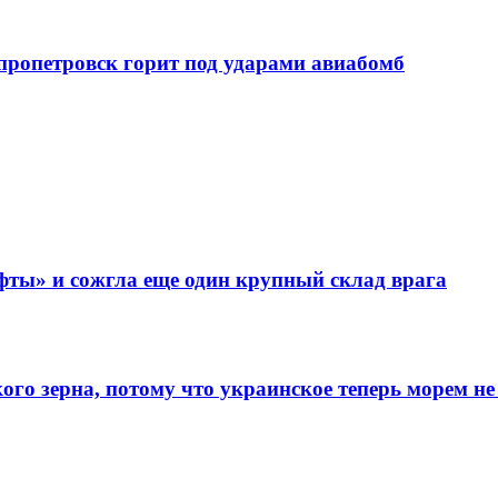
епропетровск горит под ударами авиабомб
фты» и сожгла еще один крупный склад врага
го зерна, потому что украинское теперь морем не