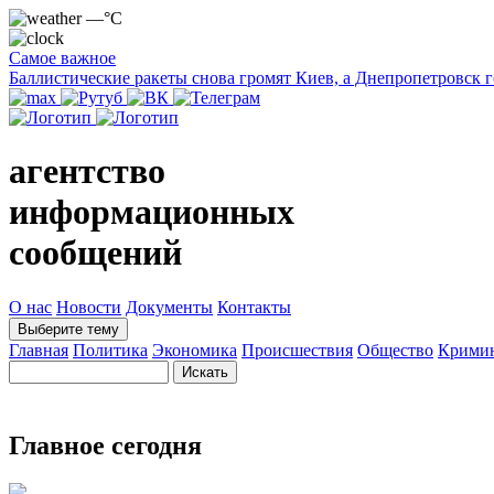
—°C
Самое важное
Баллистические ракеты снова громят Киев, а Днепропетровск 
агентство
информационных
сообщений
О нас
Новости
Документы
Контакты
Выберите тему
Главная
Политика
Экономика
Происшествия
Общество
Крими
Главное сегодня