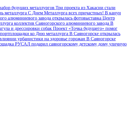
набор будущих металлургов
Три проекта из Хакасии стали
нь металлурга
С Днем Металлурга всех причастных!
В канун
кого алюминиевого завода открылась фотовыставка
Центр
аллурга коллектив Саяногорского алюминиевого завода
В
ыгула и дрессировки собак
Проект «Точка будущего» помог
портплощадки ко Дню металлурга
В Саяногорске открылась
 влиянии урбанистики на здоровье горожан
В Саяногорске
лощадка
РУСАЛ подарил саяногорскому детскому дому уличную