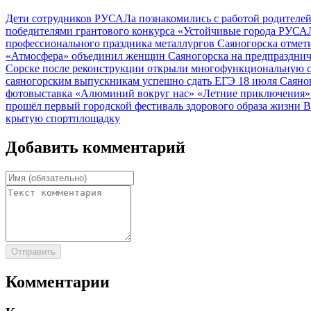
Дети сотрудников РУСАЛа познакомились с работой родителе
победителями грантового конкурса «Устойчивые города РУС
профессионального праздника металлургов Саяногорска отме
«Атмосфера» объединил женщин Саяногорска на предпраздни
Сорске после реконструкции открыли многофункциональную
саяногорским выпускникам успешно сдать ЕГЭ
18 июля Саяно
фотовыставка «Алюминий вокруг нас»
«Летние приключения»
прошёл первый городской фестиваль здорового образа жизни
В
крытую спортплощадку
Добавить комментарий
Отправить
Комментарии