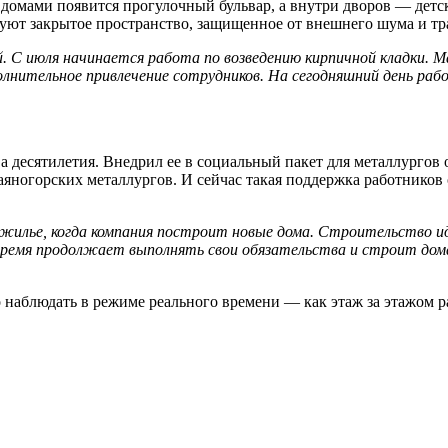
домами появится прогулочный бульвар, а внутри дворов — детс
руют закрытое пространство, защищенное от внешнего шума и тр
 С июля начинается работа по возведению кирпичной кладки. М
полнительное привлечение сотрудников. На сегодняшний день р
десятилетия. Внедрил ее в социальный пакет для металлургов о
яногорских металлургов. И сейчас такая поддержка работников
 жилье, когда компания построит новые дома. Строительство и
 время продолжает выполнять свои обязательства и строит дом
аблюдать в режиме реального времени — как этаж за этажом раст