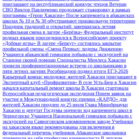
приглашают на республиканский конкурс чтецов
Ветеран
СВО Виктор Павлюченко продолжает стажировку в рамках
программы «Герои Хакасии»
После капремонта в абаканских
школах № 10 и № 30 обустраивают пришкольную территорию
Праздник традиций и открытий: завершилась летняя
профильная смена в лагере «Берёзка»
Федеральный институт
родных языков присоединился к Всероссийскому проекту
«Добрые игры»
В лагере «Беркут» состоялось закрытие
профильной смены «Смена Первых: лидеры Движения»
Учащиеся абаканской гимназии побывали с экскурсией на
Станции скорой помощи
Специалисты Минлеса Хакасии
провели профориентационные встречи со школьниками в
пяти летних лагерях
Рособрнадзор подвел итоги ЕГЭ‑2026
Карьерный компас молодежи: жителей Хакасии приглашают в
Экспертный клуб «Профразвития»
В селе Усть‑Бюр в Хакасии
начался капитальный ремонт школы
В Хакасии стартовала
Всероссийская педагогическая экспедиция
Прием заявок на
участие в Международной конкурс-премии «КАРДО» для
жителей Хакасии продлен до 25 июля
Глава Минобрнауки
Хакасии и депутат Госдумы оценили ход капремонта школ в
Черногорске
Учащиеся Национальной гимназии побывали с
экскурсией на Саяногорском алюминиевом заводе
Учебники
на хакасском языке рекомендованы для включения в
федеральный перечень учебников
Абаканские школьники
примерили на себя профессию криминалиста
В детском