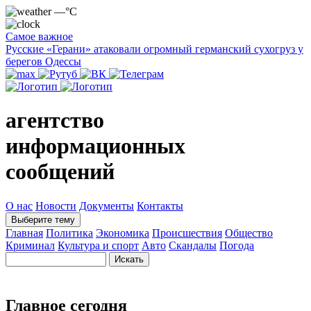
—°C
Самое важное
Русские «Герани» атаковали огромный германский сухогруз у
берегов Одессы
агентство
информационных
сообщений
О нас
Новости
Документы
Контакты
Выберите тему
Главная
Политика
Экономика
Происшествия
Общество
Криминал
Культура и спорт
Авто
Скандалы
Погода
Главное сегодня