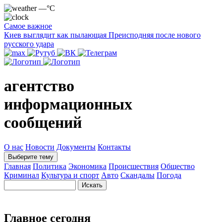
—°C
Самое важное
Киев выглядит как пылающая Преисподняя после нового
русского удара
агентство
информационных
сообщений
О нас
Новости
Документы
Контакты
Выберите тему
Главная
Политика
Экономика
Происшествия
Общество
Криминал
Культура и спорт
Авто
Скандалы
Погода
Главное сегодня