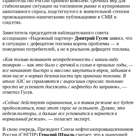
Правительство России приняло комплекс срочных мер для
стабилизации ситуации на топливном рынке и купировании
ажиотажного спроса, подстегнутого в значительной степени
провокационно-паническими публикациями в СМИ и
соцсетях.
Заместитель председателя наблюдательного совета
ассоциации «Надежный партнер»
Дмитрий Гусев
заявил, что
в ситуации с дефицитом топлива корень проблемы — в
поведении потребителей, а не в реальном дефиците топлива.
«Как только возникает неопределенность с каким-либо
товаром — как это было с гречкой и солью в прошлые годы, —
все начинают быстро и массово закупаться впрок, забывая в
том числе о нормах безопасности при хранении топлива. В
итоге АЗС не справляются с выросшим спросом: топливо
просто не успевает доезжать с нефтебаз до заправок»
, —
отметил Гусев.
«Сейчас действуют ограничения, и в таком режиме все будет
продолжаться, пока этот спрос не остынет. Думаю, это
неделя-полторы, а дальше все успокоится и вернется в
нормальный режим»
, — полагает эксперт.
В свою очередь, Президент Союза нефтегазопромышленников
России (СНГПР)
Генадий Шмаль
считает, что к нынешней