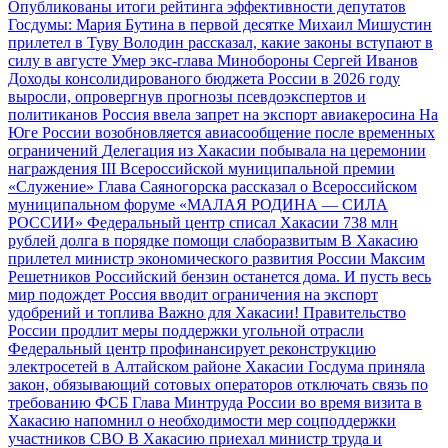
Опубликованы итоги рейтинга эффективности депутатов
Госдумы: Мария Бутина в первой десятке
Михаил Мишустин
прилетел в Туву
Володин рассказал, какие законы вступают в
силу в августе
Умер экс-глава Минобороны Сергей Иванов
Доходы консолидированого бюджета России в 2026 году
выросли, опровергнув прогнозы псевдоэкспертов и
политиканов
Россия ввела запрет на экспорт авиакеросина
На
Юге России возобновляется авиасообщение после временных
ограничений
Делегация из Хакасии побывала на церемонии
награждения III Всероссийской муниципальной премии
«Служение»
Глава Саяногорска рассказал о Всероссийском
муниципальном форуме «МАЛАЯ РОДИНА — СИЛА
РОССИИ»
Федеральный центр списал Хакасии 738 млн
рублей долга в порядке помощи слаборазвитым
В Хакасию
прилетел министр экономического развития России Максим
Решетников
Российский бензин останется дома. И пусть весь
мир подождет
Россия вводит ограничения на экспорт
удобрений и топлива
Важно для Хакасии! Правительство
России продлит меры поддержки угольной отрасли
Федеральный центр профинансирует реконструкцию
электросетей в Алтайском районе Хакасии
Госдума приняла
закон, обязывающий сотовых операторов отключать связь по
требованию ФСБ
Глава Минтруда России во время визита в
Хакасию напомнил о необходимости мер соцподдержки
участников СВО
В Хакасию приехал министр труда и