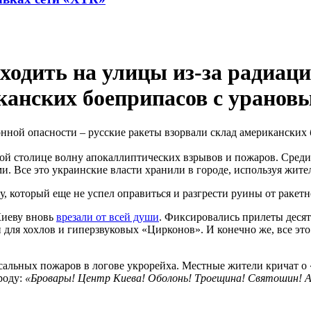
одить на улицы из-за радиаци
канских боеприпасов с уранов
ской столице волну апокаллиптических взрывов и пожаров. Сред
и. Все это украинские власти хранили в городе, используя жите
, который еще не успел оправиться и разгрести руины от ракетн
Киеву вновь
врезали от всей души
. Фиксировались прилеты десят
 для хохлов и гиперзвуковых «Цирконов». И конечно же, все эт
ссальных пожаров в логове укрорейха. Местные жители кричат 
роду:
«Бровары! Центр Киева! Оболонь! Троещина! Святошин! 