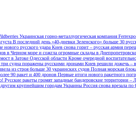
ldberries
Украинская горно-металлургическая компания Ferrexpo
вгуста
В последний день «40-дневки Зеленского» больше 30 рус
е нового русского удара
Киев снова горит – русская армия пер
удов в Черном море и сожгла огромные склады в Днепропетровск
 мост в Затоке Одесской области
Кроме очередной воспитательно
 три судна поражены русскими дронами
Киев решили дожечь – в
ывела из строя больше 30 украинских судов
Полная морская блок
олее 90 ракет и 400 дронов
Первые итоги нового ракетного пог
то! Русские ракеты громят западные бандеровские территории –
 по другим крупнейшим городам Украины
Россия снова врезала по