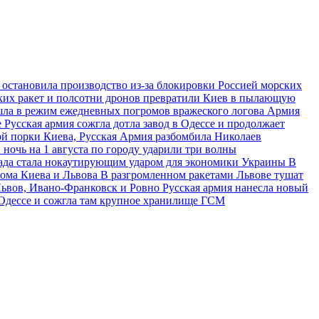
 остановила производство из-за блокировки Россией морских
ских ракет и полсотни дронов превратили Киев в пылающую
ешла в режим ежедневных погромов вражеского логова
Армия
е
Русская армия сожгла дотла завод в Одессе и продолжает
й порки Киева, Русская Армия разбомбила Николаев
 ночь на 1 августа по городу ударили три волны
ада стала нокаутирующим ударом для экономики Украины
В
рома Киева и Львова
В разгромленном ракетами Львове тушат
 Львов, Ивано-Франковск и Ровно
Русская армия нанесла новый
 Одессе и сожгла там крупное хранилище ГСМ