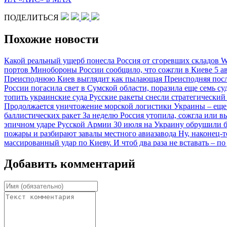
ПОДЕЛИТЬСЯ
Похожие новости
Какой реальный ущерб понесла Россия от сгоревших складов Wi
портов
Минобороны России сообщило, что сожгли в Киеве 5 а
Преисподнюю
Киев выглядит как пылающая Преисподняя посл
России погасила свет в Сумской области, поразила еще семь с
топить украинские суда
Русские ракеты снесли стратегический
Продолжается уничтожение морской логистики Украины – еще
баллистических ракет
За неделю Россия утопила, сожгла или в
эпичном ударе Русской Армии 30 июля на Украину обрушили б
пожары и разбирают завалы местного авиазавода
Ну, наконец-
массированный удар по Киеву. И чтоб два раза не вставать –
Добавить комментарий