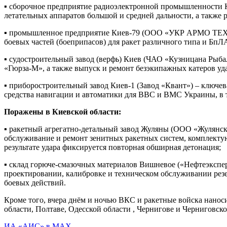
▪️ сборочное предприятие радиоэлектронной промышленности 
летательных аппаратов большой и средней дальности, а также
▪️ промышленное предприятие Киев-79 (ООО «УКР АРМО ТЕХ»)
боевых частей (боеприпасов) для ракет различного типа и БпЛ
▪️ судостроительный завод (верфь) Киев (ЧАО «Кузницана Рыб
«Гюрза-М», а также выпуск и ремонт безэкипажных катеров уд
▪️ приборостроительный завод Киев-1 (Завод «Квант») – ключ
средства навигации и автоматики для ВВС и ВМС Украины, в 
Поражены в Киевской области:
▪️ ракетный агрегатно-детальный завод Жуляны (ООО «Жулянс
обслуживание и ремонт зенитных ракетных систем, комплектую
результате удара фиксируется повторная обширная детонация;
▪️ склад горюче-смазочных материалов Вишневое («Нефтеэксп
проектировании, калибровке и техническом обслуживании резе
боевых действий.
Кроме того, вчера днём и ночью ВКС и ракетные войска нанос
области, Полтаве, Одесской области , Чернигове и Черниговск
ИА «АИС» в МАХ