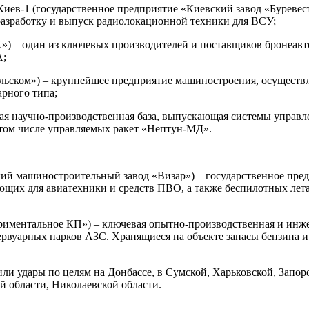
Киев-1 (государственное предприятие «Киевский завод «Буреве
 разработку и выпуск радиолокационной техники для ВСУ;
 – один из ключевых производителей и поставщиков бронеавто
А;
альском») – крупнейшее предприятие машиностроения, осуществ
арного типа;
евая научно-производственная база, выпускающая системы управ
том числе управляемых ракет «Нептун-МД».
кий машиностроительный завод «Визар») – государственное пре
щих для авиатехники и средств ПВО, а также беспилотных лета
ериментальное КП») – ключевая опытно-производственная и инже
рвуарных парков АЗС. Хранящиеся на объекте запасы бензина и 
или удары по целям на Донбассе, в Сумской, Харьковской, Запо
ой области, Николаевской области.