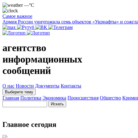
—°C
Самое важное
Армия России уничтожила семь объектов «Укрнафты» и сожгла
агентство
информационных
сообщений
О нас
Новости
Документы
Контакты
Выберите тему
Главная
Политика
Экономика
Происшествия
Общество
Крими
Главное сегодня