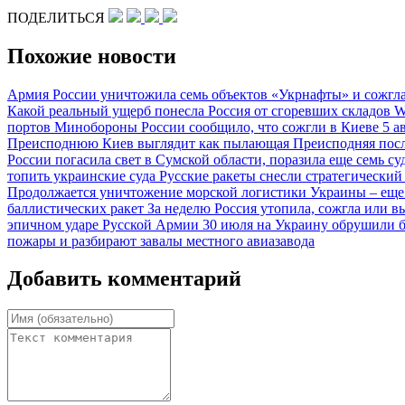
ПОДЕЛИТЬСЯ
Похожие новости
Армия России уничтожила семь объектов «Укрнафты» и сожгла
Какой реальный ущерб понесла Россия от сгоревших складов Wi
портов
Минобороны России сообщило, что сожгли в Киеве 5 а
Преисподнюю
Киев выглядит как пылающая Преисподняя посл
России погасила свет в Сумской области, поразила еще семь с
топить украинские суда
Русские ракеты снесли стратегический
Продолжается уничтожение морской логистики Украины – еще
баллистических ракет
За неделю Россия утопила, сожгла или в
эпичном ударе Русской Армии 30 июля на Украину обрушили б
пожары и разбирают завалы местного авиазавода
Добавить комментарий