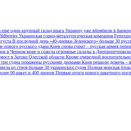
 еще один крупный склад врага
Украину уже вбомбили в банкр
ldberries
Украинская горно-металлургическая компания Ferrexpo
вгуста
В последний день «40-дневки Зеленского» больше 30 рус
е нового русского удара
Киев снова горит – русская армия пер
удов в Черном море и сожгла огромные склады в Днепропетровск
 мост в Затоке Одесской области
Кроме очередной воспитательно
 три судна поражены русскими дронами
Киев решили дожечь – в
ывела из строя больше 30 украинских судов
Полная морская блок
олее 90 ракет и 400 дронов
Первые итоги нового ракетного пог