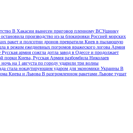
отство
В Хакасии вынесен приговор пленному ВСУшнику
 остановила производство из-за блокировки Россией морских
ских ракет и полсотни дронов превратили Киев в пылающую
ешла в режим ежедневных погромов вражеского логова
Армия
е
Русская армия сожгла дотла завод в Одессе и продолжает
й порки Киева, Русская Армия разбомбила Николаев
 ночь на 1 августа по городу ударили три волны
ада стала нокаутирующим ударом для экономики Украины
В
рома Киева и Львова
В разгромленном ракетами Львове тушат