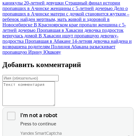
каникулы 20-летней девушки
Страшный финал истории
пропавших в Ачинске женщины с 5-летней дочерью
Дело о
пропавших в Ачинске матери с дочкой становится жутким –
ребенок найден мертвым, мать живой и здоровой в
Новосибирске
В Красноярском крае пропали женщина с 5-
летней дочерью
Пропавшая в Хакасии девочка подросток
вернулась домой
В Хакасии ищут пропавшую девочку-
подростка
Пропавшая в Абакане 14-летняя девочка найдена и
возвращена родителям
Полиция Абакана разыскивает
пропавшую Ирину Юшкову
Добавить комментарий