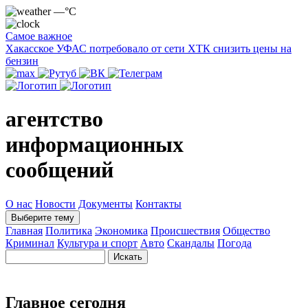
—°C
Самое важное
Хакасское УФАС потребовало от сети ХТК снизить цены на
бензин
агентство
информационных
сообщений
О нас
Новости
Документы
Контакты
Выберите тему
Главная
Политика
Экономика
Происшествия
Общество
Криминал
Культура и спорт
Авто
Скандалы
Погода
Главное сегодня