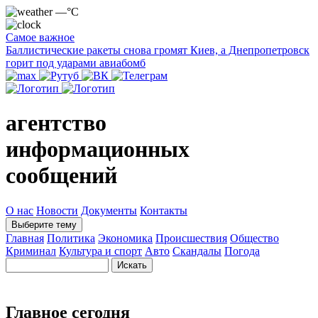
—°C
Самое важное
Баллистические ракеты снова громят Киев, а Днепропетровск
горит под ударами авиабомб
агентство
информационных
сообщений
О нас
Новости
Документы
Контакты
Выберите тему
Главная
Политика
Экономика
Происшествия
Общество
Криминал
Культура и спорт
Авто
Скандалы
Погода
Главное сегодня