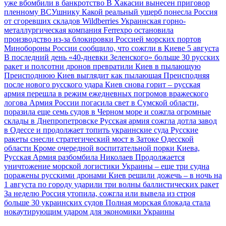
уже вбомбили в банкротство
В Хакасии вынесен приговор
пленному ВСУшнику
Какой реальный ущерб понесла Россия
от сгоревших складов Wildberries
Украинская горно-
металлургическая компания Ferrexpo остановила
производство из-за блокировки Россией морских портов
Минобороны России сообщило, что сожгли в Киеве 5 августа
В последний день «40-дневки Зеленского» больше 30 русских
ракет и полсотни дронов превратили Киев в пылающую
Преисподнюю
Киев выглядит как пылающая Преисподняя
после нового русского удара
Киев снова горит – русская
армия перешла в режим ежедневных погромов вражеского
логова
Армия России погасила свет в Сумской области,
поразила еще семь судов в Черном море и сожгла огромные
склады в Днепропетровске
Русская армия сожгла дотла завод
в Одессе и продолжает топить украинские суда
Русские
ракеты снесли стратегический мост в Затоке Одесской
области
Кроме очередной воспитательной порки Киева,
Русская Армия разбомбила Николаев
Продолжается
уничтожение морской логистики Украины – еще три судна
поражены русскими дронами
Киев решили дожечь – в ночь на
1 августа по городу ударили три волны баллистических ракет
За неделю Россия утопила, сожгла или вывела из строя
больше 30 украинских судов
Полная морская блокада стала
нокаутирующим ударом для экономики Украины