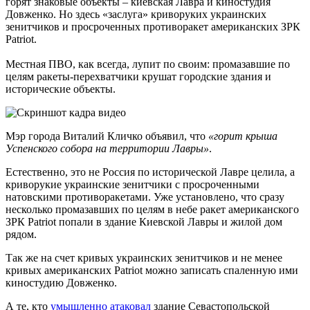
горят знаковые объекты – киевская Лавра и киностудия
Довженко. Но здесь «заслуга» криворуких украинских
зенитчиков и просроченных противоракет американских ЗРК
Patriot.
Местная ПВО, как всегда, лупит по своим: промазавшие по
целям ракеты-перехватчики крушат городские здания и
исторические объекты.
Мэр города Виталий Кличко объявил, что
«горит крыша
Успенского собора на территории Лавры»
.
Естественно, это не Россия по исторической Лавре целила, а
криворукие украинские зенитчики с просроченными
натовскими противоракетами. Уже установлено, что сразу
несколько промазавших по целям в небе ракет американского
ЗРК Patriot попали в здание Киевской Лавры и жилой дом
рядом.
Так же на счет кривых украинских зенитчиков и не менее
кривых американских Patriot можно записать спаленную ими
киностудию Довженко.
А те, кто
умышленно атаковал
здание Севастопольской