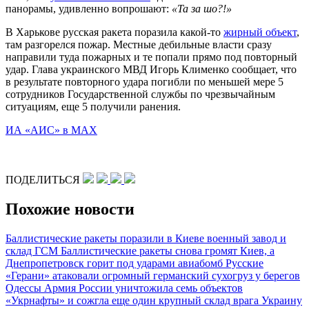
панорамы, удивленно вопрошают:
«Та за шо?!»
В Харькове русская ракета поразила какой-то
жирный объект
,
там разгорелся пожар. Местные дебильные власти сразу
направили туда пожарных и те попали прямо под повторный
удар. Глава украинского МВД Игорь Клименко сообщает, что
в результате повторного удара погибли по меньшей мере 5
сотрудников Государственной службы по чрезвычайным
ситуациям, еще 5 получили ранения.
ИА «АИС» в МАХ
ПОДЕЛИТЬСЯ
Похожие новости
Баллистические ракеты поразили в Киеве военный завод и
склад ГСМ
Баллистические ракеты снова громят Киев, а
Днепропетровск горит под ударами авиабомб
Русские
«Герани» атаковали огромный германский сухогруз у берегов
Одессы
Армия России уничтожила семь объектов
«Укрнафты» и сожгла еще один крупный склад врага
Украину