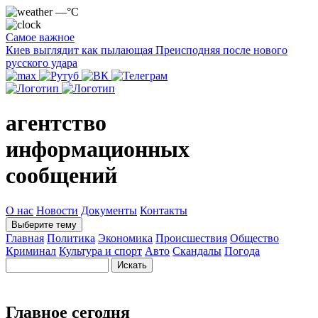
—°C
Самое важное
Киев выглядит как пылающая Преисподняя после нового
русского удара
агентство
информационных
сообщений
О нас
Новости
Документы
Контакты
Выберите тему
Главная
Политика
Экономика
Происшествия
Общество
Криминал
Культура и спорт
Авто
Скандалы
Погода
Главное сегодня