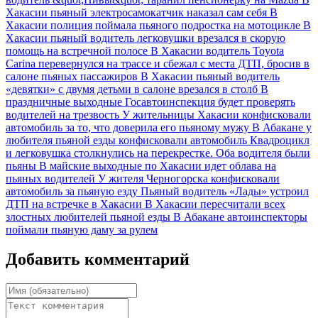
Хакасии пьяный электросамокатчик наказал сам себя
В
Хакасии полиция поймала пьяного подростка на мотоцикле
В
Хакасии пьяный водитель легковушки врезался в скорую
помощь на встречной полосе
В Хакасии водитель Toyota
Carina перевернулся на трассе и сбежал с места ДТП, бросив в
салоне пьяных пассажиров
В Хакасии пьяный водитель
«девятки» с двумя детьми в салоне врезался в столб
В
праздничные выходные Госавтоинспекция будет проверять
водителей на трезвость
У жительницы Хакасии конфисковали
автомобиль за то, что доверила его пьяному мужу
В Абакане у
любителя пьяной езды конфисковали автомобиль
Квадроцикл
и легковушка столкнулись на перекрестке. Оба водителя были
пьяны
В майские выходные по Хакасии идет облава на
пьяных водителей
У жителя Черногорска конфисковали
автомобиль за пьяную езду
Пьяный водитель «Лады» устроил
ДТП на встречке в Хакасии
В Хакасии пересчитали всех
злостных любителей пьяной езды
В Абакане автоинспекторы
поймали пьяную даму за рулем
Добавить комментарий