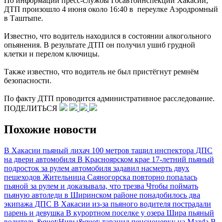
По информации пресс-службы Госавтоинспекции Хакасии,
ДТП произошло 4 июня около 16:40 в переулке Аэродромный
в Таштыпе.
Известно, что водитель находился в состоянии алкогольного
опьянения. В результате ДТП он получил ушиб грудной
клетки и перелом ключицы.
Также известно, что водитель не был пристёгнут ремнём
безопасности.
По факту ДТП проводится административное расследование.
ПОДЕЛИТЬСЯ
Похожие новости
В Хакасии пьяный лихач 100 метров тащил инспектора ДПС
на двери автомобиля
В Красноярском крае 17-летний пьяный
подросток за рулем автомобиля задавил насмерть двух
пешеходов
Жительница Саяногорска повторно попалась
пьяной за рулем и доказывала, что трезва
Чтобы поймать
пьяную автоледи в Ширинском районе понадобилось два
экипажа ДПС
В Хакасии из-за пьяного водителя пострадали
парень и девушка
В курортном поселке у озера Шира пьяный
водитель &quot;Нивы&quot; таранил пенсионерку на Mazda
В