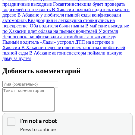
праздничные выходные Госавтоинспекция будет проверять
водителей на трезвость
В Хакасии пьяный водитель въехал в
дерево
В Абакане у любителя пьяной езды конфисковали
автомобиль
Квадроцикл и легковушка столкнулись на
перекрестке. Оба водителя были пьяны
В майские выходные
по Хакасии идет облава на пьяных водителей
У жителя
Черногорска конфисковали автомобиль за пьяную езду
Пьяный водитель «Лады» устроил ДТП на встречке в
Хакасии
В Хакасии пересчитали всех злостных любителей
пьяной езды
В Абакане автоинспекторы поймали пьяную
даму за рулем
Добавить комментарий