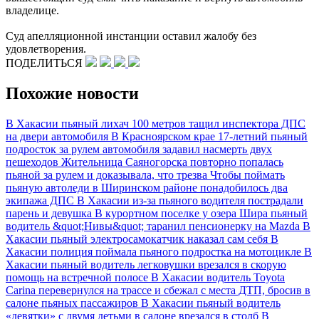
владелице.
Суд апелляционной инстанции оставил жалобу без
удовлетворения.
ПОДЕЛИТЬСЯ
Похожие новости
В Хакасии пьяный лихач 100 метров тащил инспектора ДПС
на двери автомобиля
В Красноярском крае 17-летний пьяный
подросток за рулем автомобиля задавил насмерть двух
пешеходов
Жительница Саяногорска повторно попалась
пьяной за рулем и доказывала, что трезва
Чтобы поймать
пьяную автоледи в Ширинском районе понадобилось два
экипажа ДПС
В Хакасии из-за пьяного водителя пострадали
парень и девушка
В курортном поселке у озера Шира пьяный
водитель &quot;Нивы&quot; таранил пенсионерку на Mazda
В
Хакасии пьяный электросамокатчик наказал сам себя
В
Хакасии полиция поймала пьяного подростка на мотоцикле
В
Хакасии пьяный водитель легковушки врезался в скорую
помощь на встречной полосе
В Хакасии водитель Toyota
Carina перевернулся на трассе и сбежал с места ДТП, бросив в
салоне пьяных пассажиров
В Хакасии пьяный водитель
«девятки» с двумя детьми в салоне врезался в столб
В