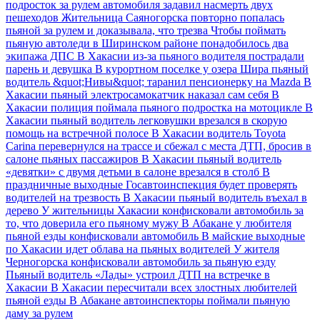
подросток за рулем автомобиля задавил насмерть двух
пешеходов
Жительница Саяногорска повторно попалась
пьяной за рулем и доказывала, что трезва
Чтобы поймать
пьяную автоледи в Ширинском районе понадобилось два
экипажа ДПС
В Хакасии из-за пьяного водителя пострадали
парень и девушка
В курортном поселке у озера Шира пьяный
водитель &quot;Нивы&quot; таранил пенсионерку на Mazda
В
Хакасии пьяный электросамокатчик наказал сам себя
В
Хакасии полиция поймала пьяного подростка на мотоцикле
В
Хакасии пьяный водитель легковушки врезался в скорую
помощь на встречной полосе
В Хакасии водитель Toyota
Carina перевернулся на трассе и сбежал с места ДТП, бросив в
салоне пьяных пассажиров
В Хакасии пьяный водитель
«девятки» с двумя детьми в салоне врезался в столб
В
праздничные выходные Госавтоинспекция будет проверять
водителей на трезвость
В Хакасии пьяный водитель въехал в
дерево
У жительницы Хакасии конфисковали автомобиль за
то, что доверила его пьяному мужу
В Абакане у любителя
пьяной езды конфисковали автомобиль
В майские выходные
по Хакасии идет облава на пьяных водителей
У жителя
Черногорска конфисковали автомобиль за пьяную езду
Пьяный водитель «Лады» устроил ДТП на встречке в
Хакасии
В Хакасии пересчитали всех злостных любителей
пьяной езды
В Абакане автоинспекторы поймали пьяную
даму за рулем