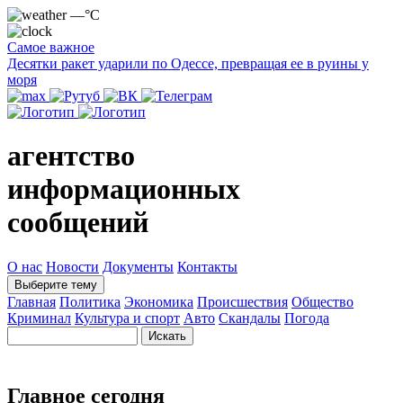
—°C
Самое важное
Десятки ракет ударили по Одессе, превращая ее в руины у
моря
агентство
информационных
сообщений
О нас
Новости
Документы
Контакты
Выберите тему
Главная
Политика
Экономика
Происшествия
Общество
Криминал
Культура и спорт
Авто
Скандалы
Погода
Главное сегодня