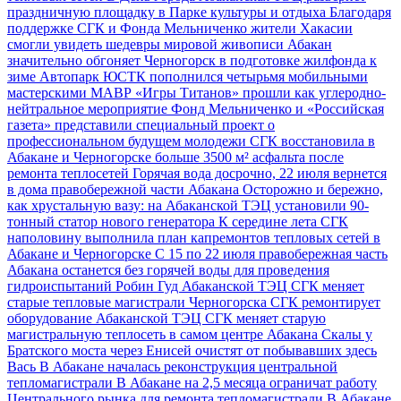
праздничную площадку в Парке культуры и отдыха
Благодаря
поддержке СГК и Фонда Мельниченко жители Хакасии
смогли увидеть шедевры мировой живописи
Абакан
значительно обгоняет Черногорск в подготовке жилфонда к
зиме
Автопарк ЮСТК пополнился четырьмя мобильными
мастерскими МАВР
«Игры Титанов» прошли как углеродно-
нейтральное мероприятие
Фонд Мельниченко и «Российская
газета» представили специальный проект о
профессиональном будущем молодежи
СГК восстановила в
Абакане и Черногорске больше 3500 м² асфальта после
ремонта теплосетей
Горячая вода досрочно, 22 июля вернется
в дома правобережной части Абакана
Осторожно и бережно,
как хрустальную вазу: на Абаканской ТЭЦ установили 90-
тонный статор нового генератора
К середине лета СГК
наполовину выполнила план капремонтов тепловых сетей в
Абакане и Черногорске
С 15 по 22 июля правобережная часть
Абакана останется без горячей воды для проведения
гидроиспытаний
Робин Гуд Абаканской ТЭЦ
СГК меняет
старые тепловые магистрали Черногорска
СГК ремонтирует
оборудование Абаканской ТЭЦ
СГК меняет старую
магистральную теплосеть в самом центре Абакана
Скалы у
Братского моста через Енисей очистят от побывавших здесь
Вась
В Абакане началась реконструкция центральной
тепломагистрали
В Абакане на 2,5 месяца ограничат работу
Центрального рынка для ремонта тепломагистрали
В Абакане