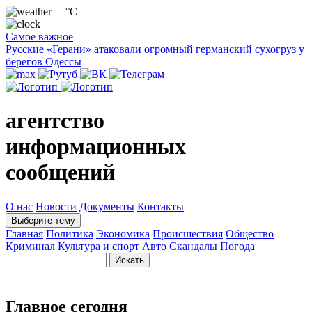
—°C
Самое важное
Русские «Герани» атаковали огромный германский сухогруз у
берегов Одессы
агентство
информационных
сообщений
О нас
Новости
Документы
Контакты
Выберите тему
Главная
Политика
Экономика
Происшествия
Общество
Криминал
Культура и спорт
Авто
Скандалы
Погода
Главное сегодня