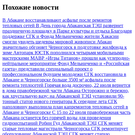
Похожие новости
В Абакане восстанавливают асфальт после ремонтов
тепловых сетей
В День города Абаканская ТЭЦ развернет
праздничную площадку в Парке культуры и отдыха
Благодаря
поддержке СГК и Фонда Мельниченко жители Хакасии
смогли увидеть шедевры мировой живописи
Абакан
значительно обгоняет Черногорск в подготовке жилфонда к
зиме
Автопарк ЮСТК пополнился четырьмя мобильными
мастерскими МАВР
«Игры Титанов» прошли как углеродно-
нейтральное мероприятие
Фонд Мельниченко и «Российская
газета» представили специальный проект о
профессиональном будущем молодежи
СГК восстановила в
Абакане и Черногорске больше 3500 м² асфальта после
ремонта теплосетей
Горячая вода досрочно, 22 июля вернется
в дома правобережной части Абакана
Осторожно и бережно,
как хрустальную вазу: на Абаканской ТЭЦ установили 90-
тонный статор нового генератора
К середине лета СГК
наполовину выполнила план капремонтов тепловых сетей в
Абакане и Черногорске
С 15 по 22 июля правобережная часть
Абакана останется без горячей воды для проведения
гидроиспытаний
Робин Гуд Абаканской ТЭЦ
СГК меняет
старые тепловые магистрали Черногорска
СГК ремонтирует
оборудование Абаканской ТЭЦ
СГК меняет старую