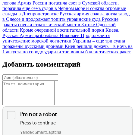
логова
Армия России погасила свет в Сумской области,
поразила еще семь судов в Черном море и сожгла огромные
склады в Днепропетровске
Русская армия сожгла дотла завод
в Одессе и продолжает топить украинские суда
Русские
ракеты снесли стратегический мост в Затоке Одесской
области
Кроме очередной воспитательной порки Киева,
Русская Армия разбомбила Николаев
Продолжается
уничтожение морской логистики Украины – еще три судна
поражены русскими дронами
Киев решили дожечь – в ночь на
1 августа по городу ударили три волны баллистических ракет
Добавить комментарий