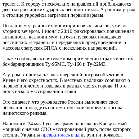
тревога. К городу с нескольких направлений приближаются
десятки российских ударных беспилотников. А ранним утром
в столице укрорейха загремели первые взрывы.
По данным украинских мониторинговых каналов, уже во
вторник вечером, 1 июня с 20:10 фиксировалась повышенная
активность, как минимум, на 6-ти пусковых площадках
российских «Гераней» и передавалось предупреждение о
массовых запусках БПЛА с нескольких направлений.
Также сообщалось о возможном применении стратегических
бомбардировщиков Ту-95МС, Ту-160 и Ту-22М3.
А утром вторника начался очередной погром объектов в
Киеве и его окрестностях. В местных пабликах сообщают о
первых прилетах и взрывах в разных частях города. И это
лишь начало массированной атаки.
Это означает, что руководство России выполняет свое
обещание проводить систематические бомбежки логова
нацистского режима.
Напомним, 24 мая Русская армия нанесла по Киеву самый
мощный с начала СВО массированный удар, после которого
столица Украины
превратилась в ад
из руин и пожаров.