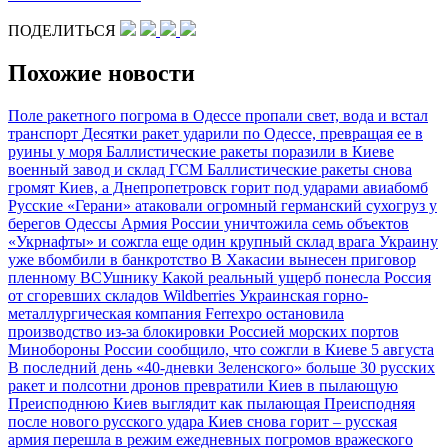
ПОДЕЛИТЬСЯ
Похожие новости
Поле ракетного погрома в Одессе пропали свет, вода и встал
транспорт
Десятки ракет ударили по Одессе, превращая ее в
руины у моря
Баллистические ракеты поразили в Киеве
военный завод и склад ГСМ
Баллистические ракеты снова
громят Киев, а Днепропетровск горит под ударами авиабомб
Русские «Герани» атаковали огромный германский сухогруз у
берегов Одессы
Армия России уничтожила семь объектов
«Укрнафты» и сожгла еще один крупный склад врага
Украину
уже вбомбили в банкротство
В Хакасии вынесен приговор
пленному ВСУшнику
Какой реальный ущерб понесла Россия
от сгоревших складов Wildberries
Украинская горно-
металлургическая компания Ferrexpo остановила
производство из-за блокировки Россией морских портов
Минобороны России сообщило, что сожгли в Киеве 5 августа
В последний день «40-дневки Зеленского» больше 30 русских
ракет и полсотни дронов превратили Киев в пылающую
Преисподнюю
Киев выглядит как пылающая Преисподняя
после нового русского удара
Киев снова горит – русская
армия перешла в режим ежедневных погромов вражеского