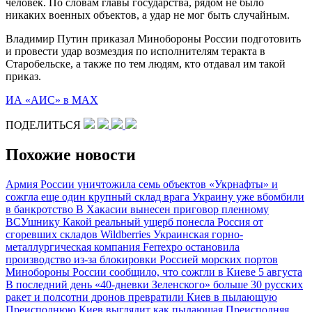
человек. По словам главы государства, рядом не было
никаких военных объектов, а удар не мог быть случайным.
Владимир Путин приказал Минобороны России подготовить
и провести удар возмездия по исполнителям теракта в
Старобельске, а также по тем людям, кто отдавал им такой
приказ.
ИА «АИС» в МАХ
ПОДЕЛИТЬСЯ
Похожие новости
Армия России уничтожила семь объектов «Укрнафты» и
сожгла еще один крупный склад врага
Украину уже вбомбили
в банкротство
В Хакасии вынесен приговор пленному
ВСУшнику
Какой реальный ущерб понесла Россия от
сгоревших складов Wildberries
Украинская горно-
металлургическая компания Ferrexpo остановила
производство из-за блокировки Россией морских портов
Минобороны России сообщило, что сожгли в Киеве 5 августа
В последний день «40-дневки Зеленского» больше 30 русских
ракет и полсотни дронов превратили Киев в пылающую
Преисподнюю
Киев выглядит как пылающая Преисподняя