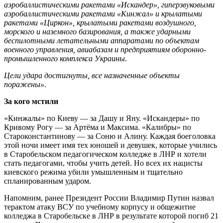
аэробаллистическими ракетами «Искандер», гиперзвуковыми
аэробаллистическими ракетами «Кинжал» и крылатыми
ракетами «Циркон», крылатыми ракетами воздушного,
морского и наземного базирования, а также ударными
беспилотными летательными аппаратами по объектам
военного управления, авиабазам и предприятиям оборонно-
промышленного комплекса Украины.
Цели удара достигнуты, все назначенные объекты
поражены»
.
За кого мстили
«Кинжалы» по Киеву — за Дашу и Яну. «Искандеры» по
Кривому Рогу — за Артёма и Максима. «Калибры» по
Староконстантинову — за Соню и Алину. Каждая боеголовка
этой ночи имеет имя тех юношей и девушек, которые учились
в Старобельском педагогическом колледже в ЛНР и хотели
стать педагогами, чтобы учить детей. Но всех их нацисты
киевского режима убили умышленным и тщательно
спланированным ударом.
Напомним, ранее Президент России Владимир Путин назвал
терактом атаку ВСУ по учебному корпусу и общежитие
колледжа в Старобельске в ЛНР в результате которой погиб 21