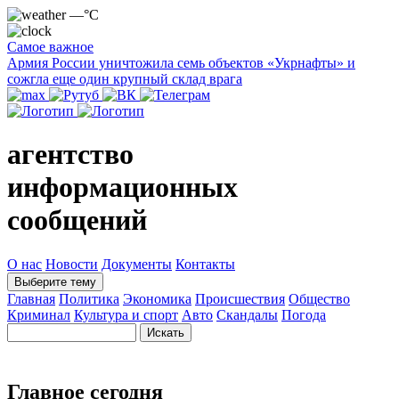
—°C
Самое важное
Армия России уничтожила семь объектов «Укрнафты» и
сожгла еще один крупный склад врага
агентство
информационных
сообщений
О нас
Новости
Документы
Контакты
Выберите тему
Главная
Политика
Экономика
Происшествия
Общество
Криминал
Культура и спорт
Авто
Скандалы
Погода
Главное сегодня