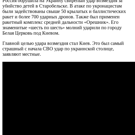
Россия обрушила на Украину свирепый удар возмездия за
убийство детей в Старобельске. В атаке по укронацистам
были задействованы свыше 50 крылатых и баллистических
ракет и более 700 ударных дронов. Также был применен
ракетный комплекс средней дальности «Орешник». Его
знаменитые «шесть по шесть» молний ударили по городу
Белая Церковь под Киевом.
Главной целью удара возмездия стал Киев. Это был самый
страшный с начала СВО удар по украинской столице,
заявляют местные.