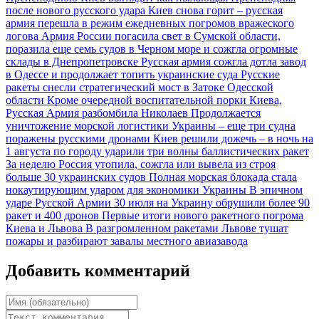
после нового русского удара
Киев снова горит – русская
армия перешла в режим ежедневных погромов вражеского
логова
Армия России погасила свет в Сумской области,
поразила еще семь судов в Черном море и сожгла огромные
склады в Днепропетровске
Русская армия сожгла дотла завод
в Одессе и продолжает топить украинские суда
Русские
ракеты снесли стратегический мост в Затоке Одесской
области
Кроме очередной воспитательной порки Киева,
Русская Армия разбомбила Николаев
Продолжается
уничтожение морской логистики Украины – еще три судна
поражены русскими дронами
Киев решили дожечь – в ночь на
1 августа по городу ударили три волны баллистических ракет
За неделю Россия утопила, сожгла или вывела из строя
больше 30 украинских судов
Полная морская блокада стала
нокаутирующим ударом для экономики Украины
В эпичном
ударе Русской Армии 30 июля на Украину обрушили более 90
ракет и 400 дронов
Первые итоги нового ракетного погрома
Киева и Львова
В разгромленном ракетами Львове тушат
пожары и разбирают завалы местного авиазавода
Добавить комментарий