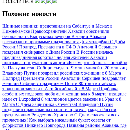
ПОДЕЛИТЬСЯ
Похожие новости
Шинные новинки представили на Сабантуе и Ысыах в
Нижнекамске
Правоохранители Хакасии обеспечили
безопасность Выпускных вечеров
В мэрии Абакана
рассказали о программе празднования Дня молодёжи
С Днём
России!
Полпред Президента в СФО Анатолий Серышев
поздравил сибиряков с Днем России
В России началась
предпраздничная короткая неделя
Жителей Хакасии
приглашают к участию в акции «Бессмертный полк – онлайн»
За Пасху жители Сибири съедают 9 млн куличей и 20 млн яиц
Владимир Путин поздравил российских женщин с 8 Марта
Полпред Президента России Анатолий Серышев поздравляет
женщин Сибири с праздником
Почти 80 тонн китайских
тюльпанов завезли в Алтайский край к 8 Марта
Подборка
особенных подарков любимым женщинам к 8 марта: изящные
идеи от Luxpodarki
8 миллионов цветов завезли на Урал к 8
Марта
С Днем Защитника Отечества!
Владимир Путин
поздравил православных христиан, всех граждан России,
празднующих Рождество Христово
С Днем спасателя всех
причастных!
Как выбрать идеальный букет: советы от
флористов Нижнего Новгорода
Названы районы Абакана, где