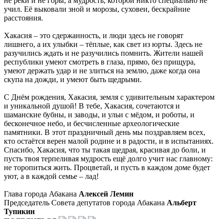
не реки и не горы, а мудрость, которой никто специально не
учил. Её выковали зной и морозы, суховеи, бескрайние
расстояния.
Хакасия – это сдержанность, и люди здесь не говорят
лишнего, а их улыбки – тёплые, как свет из юрты. Здесь не
разучились ждать и не разучились помнить. Жители нашей
республики умеют смотреть в глаза, прямо, без прищура,
умеют держать удар и не злиться на землю, даже когда она
скупа на дожди, и умеют быть щедрыми.
С Днём рождения, Хакасия, земля с удивительным характером
и уникальной душой! В тебе, Хакасия, сочетаются и
шаманские бубны, и заводы, и ульи с мёдом, и роботы, и
бесконечное небо, и бесчисленные археологические
памятники. В этот праздничный день мы поздравляем всех,
кто остаётся верен малой родине и в радости, и в испытаниях.
Спасибо, Хакасия, что ты такая щедрая, красивая до боли, и
пусть твоя терпеливая мудрость ещё долго учит нас главному:
не торопиться жить. Процветай, и пусть в каждом доме будет
уют, а в каждой семье – лад!
Глава города Абакана
Алексей Лемин
Председатель Совета депутатов города Абакана
Альберт
Тупикин