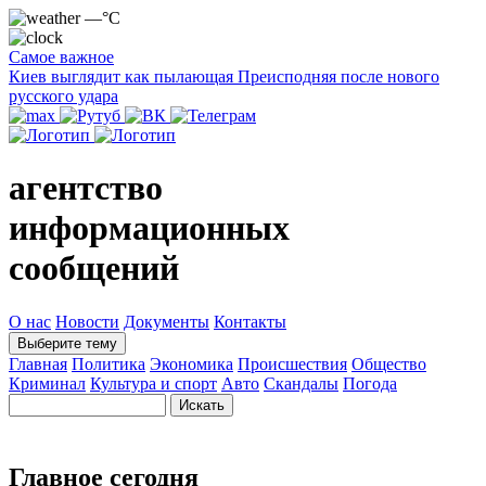
—°C
Самое важное
Киев выглядит как пылающая Преисподняя после нового
русского удара
агентство
информационных
сообщений
О нас
Новости
Документы
Контакты
Выберите тему
Главная
Политика
Экономика
Происшествия
Общество
Криминал
Культура и спорт
Авто
Скандалы
Погода
Главное сегодня