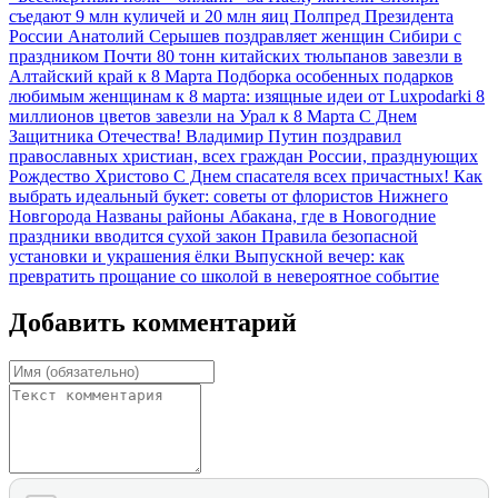
съедают 9 млн куличей и 20 млн яиц
Полпред Президента
России Анатолий Серышев поздравляет женщин Сибири с
праздником
Почти 80 тонн китайских тюльпанов завезли в
Алтайский край к 8 Марта
Подборка особенных подарков
любимым женщинам к 8 марта: изящные идеи от Luxpodarki
8
миллионов цветов завезли на Урал к 8 Марта
С Днем
Защитника Отечества!
Владимир Путин поздравил
православных христиан, всех граждан России, празднующих
Рождество Христово
С Днем спасателя всех причастных!
Как
выбрать идеальный букет: советы от флористов Нижнего
Новгорода
Названы районы Абакана, где в Новогодние
праздники вводится сухой закон
Правила безопасной
установки и украшения ёлки
Выпускной вечер: как
превратить прощание со школой в невероятное событие
Добавить комментарий