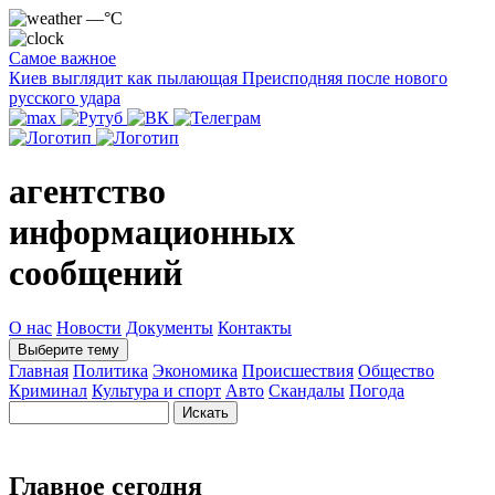
—°C
Самое важное
Киев выглядит как пылающая Преисподняя после нового
русского удара
агентство
информационных
сообщений
О нас
Новости
Документы
Контакты
Выберите тему
Главная
Политика
Экономика
Происшествия
Общество
Криминал
Культура и спорт
Авто
Скандалы
Погода
Главное сегодня