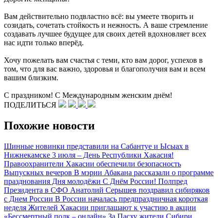
Вам действительно подвластно всё: вы умеете творить и
созидать, сочетать стойкость и нежность. А ваше стремление
создавать лучшее будущее для своих детей вдохновляет всех
нас идти только вперёд.
Хочу пожелать вам счастья с теми, кто вам дорог, успехов в
том, что для вас важно, здоровья и благополучия вам и всем
вашим близким.
С праздником! С Международным женским днём!
ПОДЕЛИТЬСЯ
Похожие новости
Шинные новинки представили на Сабантуе и Ысыах в
Нижнекамске
3 июля – День Республики Хакасия!
Правоохранители Хакасии обеспечили безопасность
Выпускных вечеров
В мэрии Абакана рассказали о программе
празднования Дня молодёжи
С Днём России!
Полпред
Президента в СФО Анатолий Серышев поздравил сибиряков
с Днем России
В России началась предпраздничная короткая
неделя
Жителей Хакасии приглашают к участию в акции
«Бессмертный полк – онлайн»
За Пасху жители Сибири