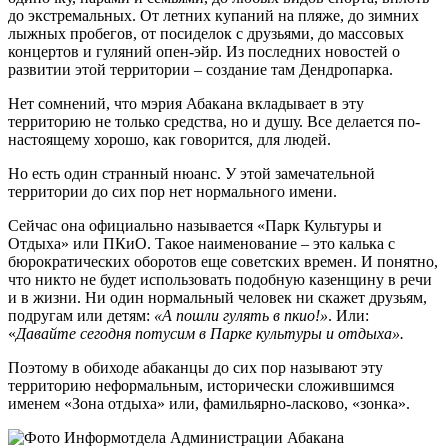
до экстремальных. От летних купаний на пляже, до зимних
лыжных пробегов, от посиделок с друзьями, до массовых
концертов и гуляний опен-эйр. Из последних новостей о
развитии этой территории – создание там Дендропарка.
Нет сомнений, что мэрия Абакана вкладывает в эту
территорию не только средства, но и душу. Все делается по-
настоящему хорошо, как говорится, для людей.
Но есть один странный нюанс. У этой замечательной
территории до сих пор нет нормального имени.
Сейчас она официально называется «Парк Культуры и
Отдыха» или ПКиО. Такое наименование – это калька с
бюрократических оборотов еще советских времен. И понятно,
что никто не будет использовать подобную казенщину в речи
и в жизни. Ни один нормальный человек ни скажет друзьям,
подругам или детям:
«А пошли гулять в пкио!»
. Или:
«
Давайте сегодня потусим в Парке культуры и отдыха».
Поэтому в обиходе абаканцы до сих пор называют эту
территорию неформальным, исторически сложившимся
именем «Зона отдыха» или, фамильярно-ласково, «зонка».