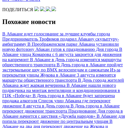
ПОДЕЛИТЬСЯ
Похожие новости
В Абакане идет голосование за лучшие клумбы города
Предприниматель Трофимов подарил Абакану скульптуру-
амбиграмму
В Преображенском парке Абакана установили
новую фотозону
Абакан готов к празднованию Дня города
В
Абакане улица Комарова с 6 августа закроется для движения
на капремонт
В Абакане в День города изменятся маршруты
общественного транспорта
В День города в Абакане пройдет
экстремальное шоу по ВМХ велосипедам и самокатам
Из-за
перекрытия улицы Жукова в Абакане 3 августа изменятся
маршруты общественного транспорта
В День города жителей
Абакана ждет жаркая вечеринка
В Абакане нашли нового
подрядчика на монтаж вентиляции и кондиционирования в
ГЦК «Победа»
В День города в Абакане будет запрещена
продажа алкоголя
Список улиц Абакана где перекроют
движение 8 августа в День города
В День города в Абакане
перекроют движение транспорта
Празднование Дня города в
Абакане начнется с шествия «Дружба народов»
В Абакане для
попила перекроют движение по центральным улицам
В
Абакане на два дня перекроют движение на Жукова и