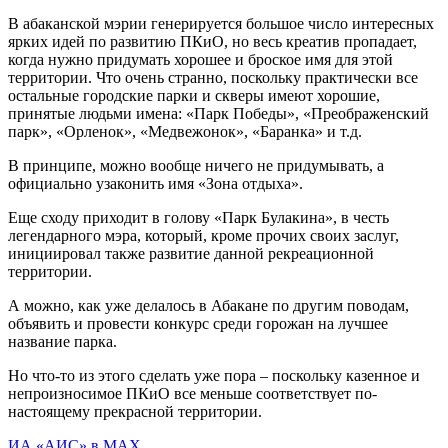
В абаканской мэрии генерируется большое число интересных
ярких идей по развитию ПКиО, но весь креатив пропадает,
когда нужно придумать хорошее и броское имя для этой
территории. Что очень странно, поскольку практически все
остальные городские парки и скверы имеют хорошие,
принятые людьми имена: «Парк Победы», «Преображенский
парк», «Орленок», «Медвежонок», «Баранка» и т.д.
В принципе, можно вообще ничего не придумывать, а
официально узаконить имя «Зона отдыха».
Еще сходу приходит в голову «Парк Булакина», в честь
легендарного мэра, который, кроме прочих своих заслуг,
инициировал также развитие данной рекреационной
территории.
А можно, как уже делалось в Абакане по другим поводам,
объявить и провести конкурс среди горожан на лучшее
название парка.
Но что-то из этого сделать уже пора – поскольку казенное и
непроизносимое ПКиО все меньше соответствует по-
настоящему прекрасной территории.
ИА «АИС» в МАХ