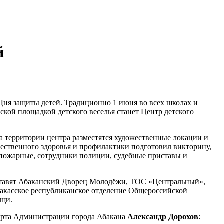
й
ня защиты детей. Традиционно 1 июня во всех школах и
кой площадкой детского веселья станет Центр детского
На территории центра разместятся художественные локации и
щественного здоровья и профилактики подготовил викторину,
 пожарные, сотрудники полиции, судебные приставы и
дставят Абаканский Дворец Молодёжи, ТОС «Центральный»,
Хакасское республиканское отделение Общероссийской
ощи
.
порта Администрации города Абакана
Александр Дорохов
: