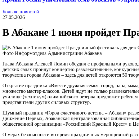
Больше новостей
27.05.2026
В Абакане 1 июня пройдет Пр
Фото Информотдела Администрации Абакана
Глава Абакана Алексей Лемин обсудил с профильными руковод
детских садах пройдут концертно-развлекательные, конкурсны
творчества города Абакана – здесь для детей откроются 50 тво
Открытие праздника «Вместе дружная семья: город, папа, мама
множество мастер-классов. Детей ждут не только развлекател
училище (техникум) олимпийского резерва предложит ребятам
представители других силовых структур.
Шумный праздник «Город счастливого детства – Абакан» разв
Движение Первых, Абаканская централизованная библиотечная 
общественной организации «Российский Красный Крест» и Ц
О мерах безопасности во время праздничных мероприятий рас