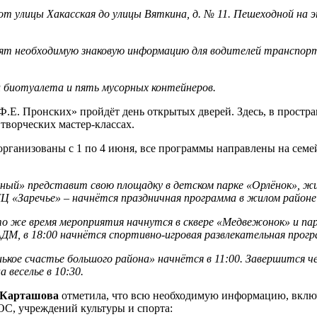
 от улицы Хакасская до улицы Вяткина, д. № 11. Пешеходной на 
 необходимую знаковую информацию для водителей транспорта.
 биотуалета и пять мусорных контейнеров.
. Ф.Е. Пронских» пройдёт день открытых дверей. Здесь, в простра
творческих мастер-классах.
организованы с 1 по 4 июня, все программы направлены на сем
ьный» представит свою площадку в детском парке «Орлёнок», ж
КДЦ «Заречье» – начнётся праздничная программа в жилом районе
то же время мероприятия начнутся в сквере «Медвежонок» и па
АДМ, в 18:00 начнётся спортивно-игровая развлекательная прогр
ое счастье большого района» начнётся в 11:00. Завершится ч
 веселье в 10:30.
 Карташова
отметила, что всю необходимую информацию, включ
ТОС, учреждений культуры и спорта: