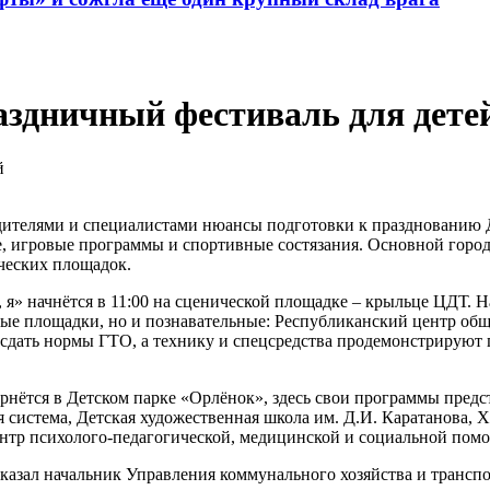
аздничный фестиваль для дете
ителями и специалистами нюансы подготовки к празднованию Д
е, игровые программы и спортивные состязания. Основной городс
рческих площадок.
, я» начнётся в 11:00 на сценической площадке – крыльце ЦДТ. 
ьные площадки, но и познавательные: Республиканский центр об
 сдать нормы ГТО, а технику и спецсредства продемонстрируют
ернётся в Детском парке «Орлёнок», здесь свои программы пре
система, Детская художественная школа им. Д.И. Каратанова, 
ентр
психолого-педагогической, медицинской и социальной пом
сказал начальник Управления коммунального хозяйства и транс