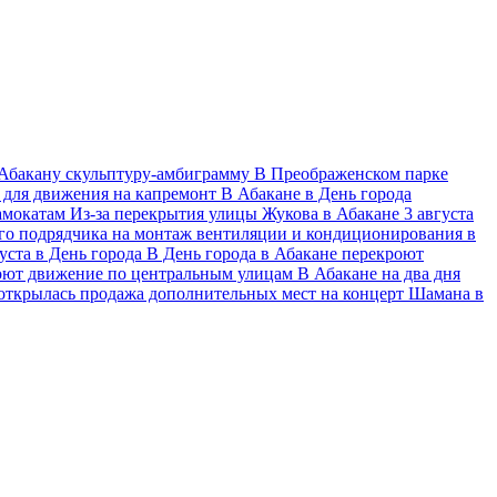
Абакану скульптуру-амбиграмму
В Преображенском парке
я для движения на капремонт
В Абакане в День города
самокатам
Из-за перекрытия улицы Жукова в Абакане 3 августа
го подрядчика на монтаж вентиляции и кондиционирования в
уста в День города
В День города в Абакане перекроют
роют движение по центральным улицам
В Абакане на два дня
открылась продажа дополнительных мест на концерт Шамана в