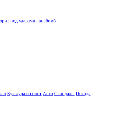
горит под ударами авиабомб
нал
Культура и спорт
Авто
Скандалы
Погода