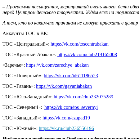
–
Программа насыщенная
,
мероприятий очень много, дети обя
перед Центром детского творчества. Ждём всех на торжеств
А тем, кто по каким-то причинам не смогут приехать в центр 
Аккаунты ТОС в ВК:
ТОС «Центральный»:
https://vk.com/toscentrabakan
ТОС «Красный Абакан»:
https://vk.com/club219165008
«Заречье»:
https://vk.com/zarechye_abakan
ТОС «Полярный»:
https://vk.com/id611186523
ТОС «Гавань»:
https://vk.com/gavaniabakan
ТОС «Юго-Западный»:
https://vk.com/club232075289
ТОС «Северный»:
https://vk.com/tos_severnyi
ТОС «Западный»:
https://vk.com/azapad19
ТОС «Южный»:
https://vk.ru/club236556196
Информация предоставлена Отделом информационной пол