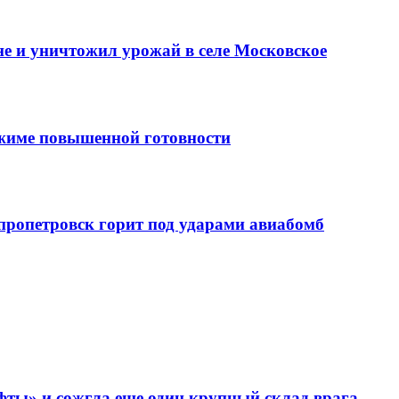
е и уничтожил урожай в селе Московское
ежиме повышенной готовности
епропетровск горит под ударами авиабомб
фты» и сожгла еще один крупный склад врага