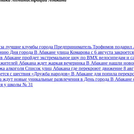
 за лучшие клумбы города
Предприниматель Трофимов подарил 
анию Дня города
В Абакане улица Комарова с 6 августа закроетс
 в Абакане пройдет экстремальное шоу по ВМХ велосипедам и 
 жителей Абакана ждет жаркая вечеринка
В Абакане нашли ново
ажа алкоголя
Список улиц Абакана где перекроют движение 8 авг
нется с шествия «Дружба народов»
В Абакане для попила перек
 ждут новые уникальные развлечения в День города
В Абакане 
ия у школы № 31