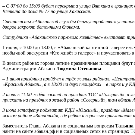
–
С 07:00 до 15:00 будет перекрыта улица Вяткина в границах
Вяткина до дома № 77 по улице Хакасская.
Специалисты «Абаканской службы благоустройства» установят
дворов закроют бетонными блоками.
Сотрудники «Абаканского паркового хозяйства» выставят три
1 июня, с 10:00 до 18:00, в «Абаканской картинной галерее им
необычной экскурсии «Кто живёт в галерее» и поучаствовать в 
В жилых районах города летние праздничные площадки будут 
Администрации Абакана
Людмила Степанова
:
–
1 июня праздники пройдут в трёх жилых районах: «Централ
«Красный Абакан», а в 18:00 на двух площадках – в парке и у 
2 июня в 11:00 ждёт гостей на праздник ТОС «Полярный», в э
приехать на праздник в жилой район «Северный», там вблизи 
3 июня эстафету подхватит КДЦ «Южный», праздник «Маленьк
жилом районе «Западный», где ребят и взрослых приглашают на
Заместитель Главы Абакана по социальным вопросам
Татьяна
найти на сайте абакан.рф и в социальных сетях на страницах 