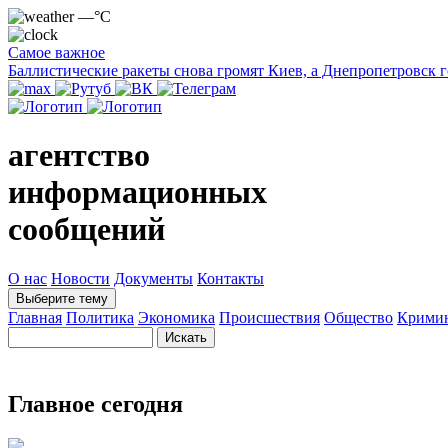
—°C
Самое важное
Баллистические ракеты снова громят Киев, а Днепропетровск 
агентство
информационных
сообщений
О нас
Новости
Документы
Контакты
Выберите тему
Главная
Политика
Экономика
Происшествия
Общество
Крими
Главное сегодня