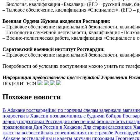
– Биология, квалификация «Бакалавр» (ЕГЭ – русский язык, би
– Тыловое обеспечение, квалификация «Специалист». (ЕГЭ – ру
Военная Ордена Жукова академия Росгвардии:
– Правовое обеспечение национальной безопасности, квалифик
– Психология служебной деятельности, квалификация «Психоло
– Военно-политическая работа, квалификация «Специалист в о
Саратовский военный институт Росгвардии:
– Правовое обеспечение национальной безопасности, квалифик
Подробности об условиях поступления можно узнать по телефону 
Информация предоставлена пресс-службой Управления Росгв
ПОДЕЛИТЬСЯ
Похожие новости
В Абакане росгвардейцы по горячим следам задержали магази
подростки в Хакасии познакомились с буднями бойцов Росгва
период подготовки
Росгвардия обеспечила безопасность празд
празднования Дня России в Хакасии
Для старшеклассников Ха
класс на всероссийских соревнованиях по стрельбе
Росгвардей
Абакане росгвардейцы и кадеты вручали прохожим Георгиевс