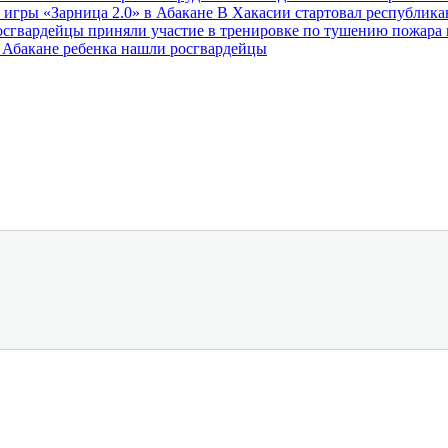
 игры «Зарница 2.0» в Абакане
В Хакасии стартовал республик
осгвардейцы приняли участие в тренировке по тушению пожара
 Абакане ребенка нашли росгвардейцы