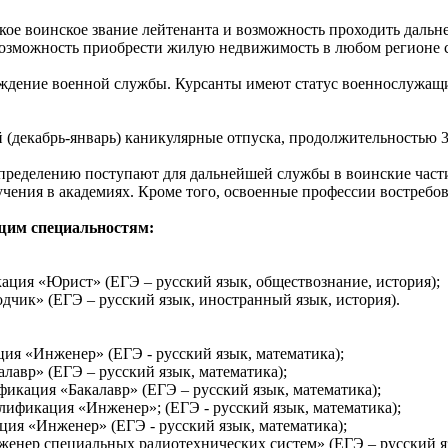
ое воинское звание лейтенанта и возможность проходить дальн
возможность приобрести жилую недвижимость в любом регионе с
ождение военной службы. Курсанты имеют статус военнослужащи
 (декабрь-январь) каникулярные отпуска, продолжительностью 30
пределению поступают для дальнейшей службы в воинские част
чения в академиях. Кроме того, освоенные профессии востребов
щим специальностям:
ация «Юрист» (ЕГЭ – русский язык, обществознание, история);
дчик» (ЕГЭ – русский язык, иностранный язык, история).
ция «Инженер» (ЕГЭ - русский язык, математика);
лавр» (ЕГЭ – русский язык, математика);
икация «Бакалавр» (ЕГЭ – русский язык, математика);
лификация «Инженер»; (ЕГЭ - русский язык, математика);
ция «Инженер» (ЕГЭ - русский язык, математика);
енер специальных радиотехнических систем» (ЕГЭ – русский яз