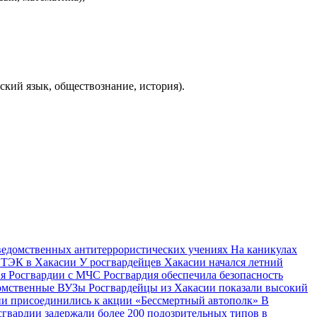
кий язык, обществознание, история).
жведомственных антитеррористических учениях
На каникулах
в ТЭК в Хакасии
У росгвардейцев Хакасии начался летний
ия Росгвардии с МЧС
Росгвардия обеспечила безопасность
едомственные ВУЗы
Росгвардейцы из Хакасии показали высокий
ии присоединились к акции «Бессмертный автополк»
В
сгвардии задержали более 200 подозрительных типов в