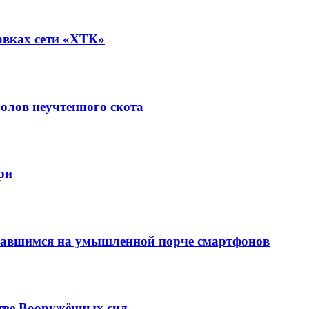
авках сети «ХТК»
олов неучтенного скота
ри
вавшимся на умышленной порче смартфонов
тве Вооружённых сил