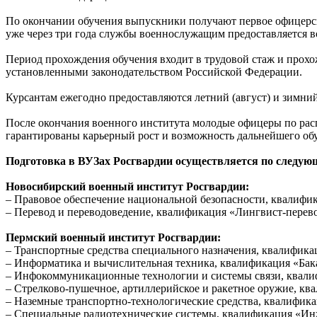
По окончании обучения выпускники получают первое офицерск
уже через три года службы военнослужащим предоставляется 
Период прохождения обучения входит в трудовой стаж и прох
установленными законодательством Российской Федерации.
Курсантам ежегодно предоставляются летний (август) и зимний
После окончания военного института молодые офицеры по рас
гарантированы карьерный рост и возможность дальнейшего обу
Подготовка в ВУЗах Росгвардии осуществляется по следую
Новосибирский военный институт Росгвардии:
– Правовое обеспечение национальной безопасности, квалифик
– Перевод и переводоведение, квалификация «Лингвист-перево
Пермский военный институт Росгвардии:
– Транспортные средства специального назначения, квалифика
– Информатика и вычислительная техника, квалификация «Бака
– Инфокоммуникационные технологии и системы связи, квалиф
– Стрелково-пушечное, артиллерийское и ракетное оружие, ква
– Наземные транспортно-технологические средства, квалифика
– Специальные радиотехнические системы, квалификация «Инж