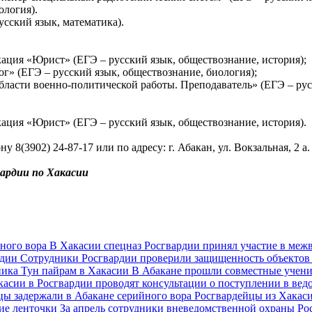
ология).
сский язык, математика).
ация «Юрист» (ЕГЭ – русский язык, обществознание, история);
г» (ЕГЭ – русский язык, обществознание, биология);
бласти военно-политической работы. Преподаватель» (ЕГЭ – русс
ация «Юрист» (ЕГЭ – русский язык, обществознание, история).
8(3902) 24-87-17 или по адресу: г. Абакан, ул. Вокзальная, 2 а.
ардии по Хакасии
нного вора
В Хакасии спецназ Росгвардии принял участие в ме
рдии
Сотрудники Росгвардии проверили защищенность объекто
ника Тун пайрам в Хакасии
В Абакане прошли совместные учен
касии в Росгвардии проводят консультации о поступлении в в
цы задержали в Абакане серийного вора
Росгвардейцы из Хакас
кие ленточки
За апрель сотрудники вневедомственной охраны Ро