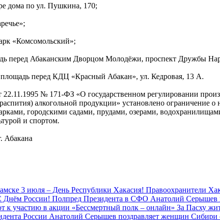
ре дома по ул. Пушкина, 170;
аречье»;
парк «Комсомольский»;
щадь перед Абаканским Дворцом Молодёжи, проспект Дружбы Нар
, площадь перед КДЦ «Красный Абакан», ул. Кедровая, 13 А.
2.11.1995 № 171-ФЗ «О государственном регулировании произво
распития) алкогольной продукции» установлено ограничение о
парками, городскими садами, прудами, озерами, водохранилищам
ьтурой и спортом.
. Абакана
камске
3 июля – День Республики Хакасия!
Правоохранители Хак
С Днём России!
Полпред Президента в СФО Анатолий Серышев п
т к участию в акции «Бессмертный полк – онлайн»
За Пасху жи
идента России Анатолий Серышев поздравляет женщин Сибири 