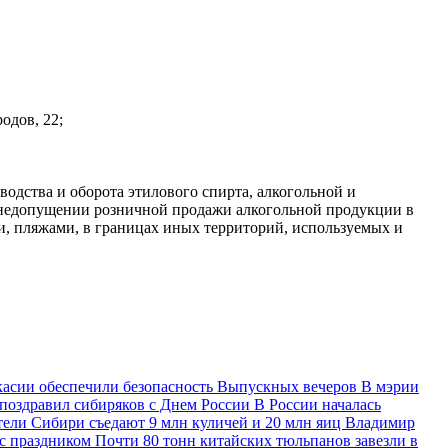
одов, 22;
дства и оборота этилового спирта, алкогольной и
 недопущении розничной продажи алкогольной продукции в
и, пляжами, в границах иных территорий, используемых и
асии обеспечили безопасность Выпускных вечеров
В мэрии
оздравил сибиряков с Днем России
В России началась
тели Сибири съедают 9 млн куличей и 20 млн яиц
Владимир
с праздником
Почти 80 тонн китайских тюльпанов завезли в