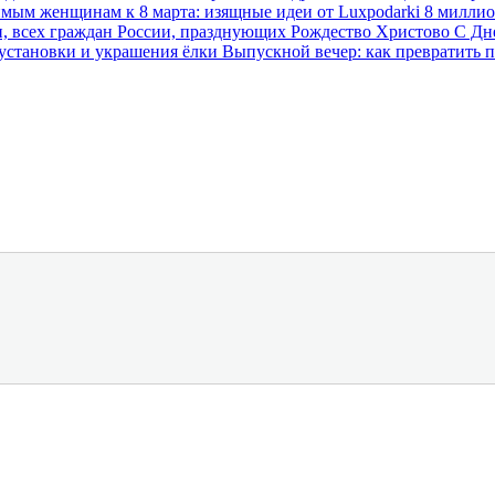
мым женщинам к 8 марта: изящные идеи от Luxpodarki
8 миллио
, всех граждан России, празднующих Рождество Христово
С Дн
установки и украшения ёлки
Выпускной вечер: как превратить 