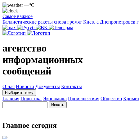
—°C
Самое важное
Баллистические ракеты снова громят Киев, а Днепропетровск 
агентство
информационных
сообщений
О нас
Новости
Документы
Контакты
Выберите тему
Главная
Политика
Экономика
Происшествия
Общество
Крими
Главное сегодня