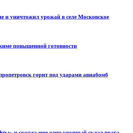
е и уничтожил урожай в селе Московское
ежиме повышенной готовности
епропетровск горит под ударами авиабомб
фты» и сожгла еще один крупный склад врага