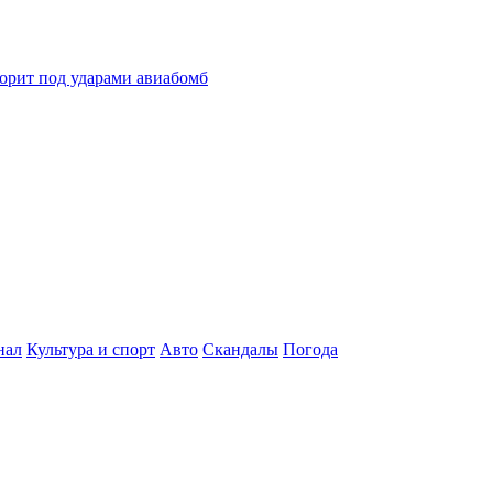
горит под ударами авиабомб
нал
Культура и спорт
Авто
Скандалы
Погода