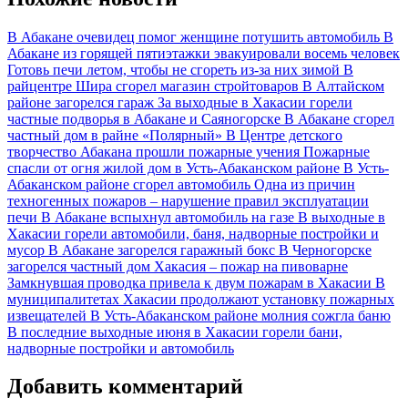
В Абакане очевидец помог женщине потушить автомобиль
В
Абакане из горящей пятиэтажки эвакуировали восемь человек
Готовь печи летом, чтобы не сгореть из-за них зимой
В
райцентре Шира сгорел магазин стройтоваров
В Алтайском
районе загорелся гараж
За выходные в Хакасии горели
частные подворья в Абакане и Саяногорске
В Абакане сгорел
частный дом в райне «Полярный»
В Центре детского
творчество Абакана прошли пожарные учения
Пожарные
спасли от огня жилой дом в Усть-Абаканском районе
В Усть-
Абаканском районе сгорел автомобиль
Одна из причин
техногенных пожаров – нарушение правил эксплуатации
печи
В Абакане вспыхнул автомобиль на газе
В выходные в
Хакасии горели автомобили, баня, надворные постройки и
мусор
В Абакане загорелся гаражный бокс
В Черногорске
загорелся частный дом
Хакасия – пожар на пивоварне
Замкнувшая проводка привела к двум пожарам в Хакасии
В
муниципалитетах Хакасии продолжают установку пожарных
извещателей
В Усть-Абаканском районе молния сожгла баню
В последние выходные июня в Хакасии горели бани,
надворные постройки и автомобиль
Добавить комментарий