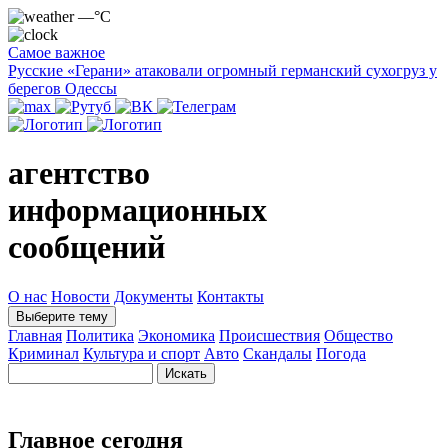
—°C
Самое важное
Русские «Герани» атаковали огромный германский сухогруз у
берегов Одессы
агентство
информационных
сообщений
О нас
Новости
Документы
Контакты
Выберите тему
Главная
Политика
Экономика
Происшествия
Общество
Криминал
Культура и спорт
Авто
Скандалы
Погода
Главное сегодня