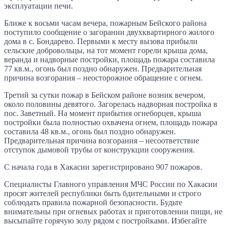
эксплуатации печи.
Ближе к восьми часам вечера, пожарным Бейского района
поступило сообщение о загорании двухквартирного жилого
дома в с. Бондарево. Первыми к месту вызова прибыли
сельские добровольцы, на тот момент горели крыша дома,
веранда и надворные постройки, площадь пожара составила
77 кв.м., огонь был поздно обнаружен. Предварительная
причина возгорания – неосторожное обращение с огнем.
Третий за сутки пожар в Бейском районе возник вечером,
около половины девятого. Загорелась надворная постройка в
пос. Заветный. На момент прибытия огнеборцев, крыша
постройки была полностью охвачена огнем, площадь пожара
составила 48 кв.м., огонь был поздно обнаружен.
Предварительная причина возгорания – несоответствие
отступок дымовой трубы от конструкции сооружения.
С начала года в Хакасии зарегистрировано 907 пожаров.
Специалисты Главного управления МЧС России по Хакасии
просят жителей республики быть бдительными и строго
соблюдать правила пожарной безопасности. Будьте
внимательны при огневых работах и приготовлении пищи, не
высыпайте горячую золу рядом с постройками. Избегайте