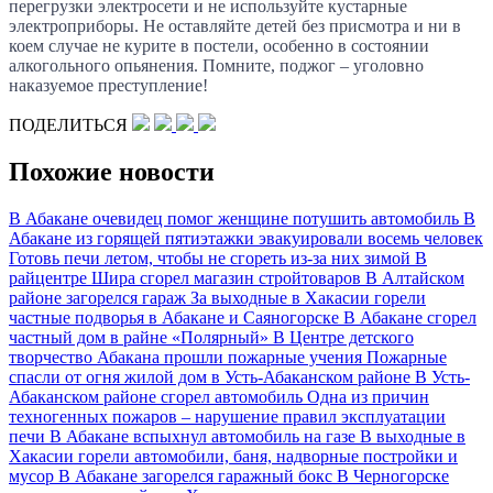
перегрузки электросети и не используйте кустарные
электроприборы. Не оставляйте детей без присмотра и ни в
коем случае не курите в постели, особенно в состоянии
алкогольного опьянения. Помните, поджог – уголовно
наказуемое преступление!
ПОДЕЛИТЬСЯ
Похожие новости
В Абакане очевидец помог женщине потушить автомобиль
В
Абакане из горящей пятиэтажки эвакуировали восемь человек
Готовь печи летом, чтобы не сгореть из-за них зимой
В
райцентре Шира сгорел магазин стройтоваров
В Алтайском
районе загорелся гараж
За выходные в Хакасии горели
частные подворья в Абакане и Саяногорске
В Абакане сгорел
частный дом в райне «Полярный»
В Центре детского
творчество Абакана прошли пожарные учения
Пожарные
спасли от огня жилой дом в Усть-Абаканском районе
В Усть-
Абаканском районе сгорел автомобиль
Одна из причин
техногенных пожаров – нарушение правил эксплуатации
печи
В Абакане вспыхнул автомобиль на газе
В выходные в
Хакасии горели автомобили, баня, надворные постройки и
мусор
В Абакане загорелся гаражный бокс
В Черногорске