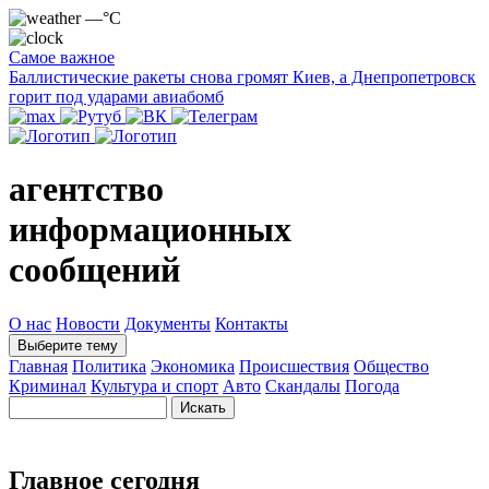
—°C
Самое важное
Баллистические ракеты снова громят Киев, а Днепропетровск
горит под ударами авиабомб
агентство
информационных
сообщений
О нас
Новости
Документы
Контакты
Выберите тему
Главная
Политика
Экономика
Происшествия
Общество
Криминал
Культура и спорт
Авто
Скандалы
Погода
Главное сегодня