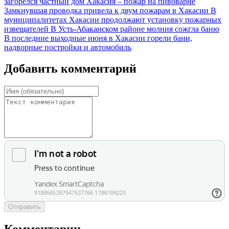
загорелся частный дом
Хакасия – пожар на пивоварне
Замкнувшая проводка привела к двум пожарам в Хакасии
В
муниципалитетах Хакасии продолжают установку пожарных
извещателей
В Усть-Абаканском районе молния сожгла баню
В последние выходные июня в Хакасии горели бани,
надворные постройки и автомобиль
Добавить комментарий
Отправить