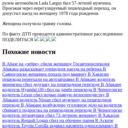
рулем автомобиля Lada Largus был 57-летний мужчина.
Проезжая через нерегулируемый пешеходный переход, он
допустил наезд на женщину 1978 года рождения.
Женщина получила травму головы.
По факту ДТП проводится административное расследование.
ПОДЕЛИТЬСЯ
Похожие новости
В Абазе на «зебре» сбили женщину
Госавтоинспекция
Абакана разыскивает очевидцев наезда на ребенка
В
Саяногорске женщина попала под машину
В Хакасии
пешехода переехали на автозаправке
В Абакане водитель
минивэна сбил дедушку на пешеходном переходе
В Абакане
водитель Hyundai i30 сбил на дамбе пешехода
В Черногорске
водитель Lexus сбил ночью пьяную велосипедистку
В
Абакане водитель Nissan сбил мужчину на пешеходном
переходе
В Абакане возбуждено уголовное дело на водителя,
сбившего подростка на пешеходном переходе
В Черногорске
водитель легковушки сбил 72-летнюю женщину
В Хакасии
водитель Renault Logan сбил на обочине парня
В Аскизе
водитель Toyota Corolla задавил насмерть односельчанку
В