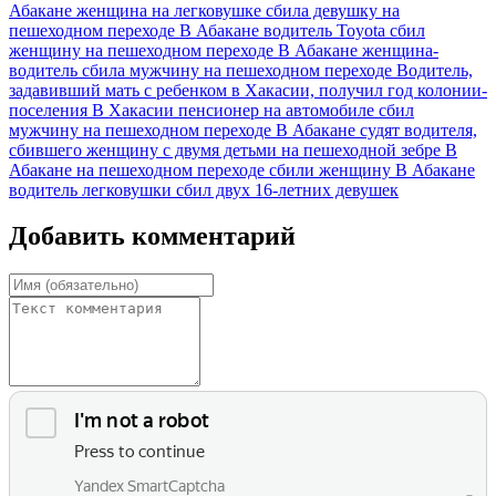
Абакане женщина на легковушке сбила девушку на
пешеходном переходе
В Абакане водитель Toyota сбил
женщину на пешеходном переходе
В Абакане женщина-
водитель сбила мужчину на пешеходном переходе
Водитель,
задавивший мать с ребенком в Хакасии, получил год колонии-
поселения
В Хакасии пенсионер на автомобиле сбил
мужчину на пешеходном переходе
В Абакане судят водителя,
сбившего женщину с двумя детьми на пешеходной зебре
В
Абакане на пешеходном переходе сбили женщину
В Абакане
водитель легковушки сбил двух 16-летних девушек
Добавить комментарий