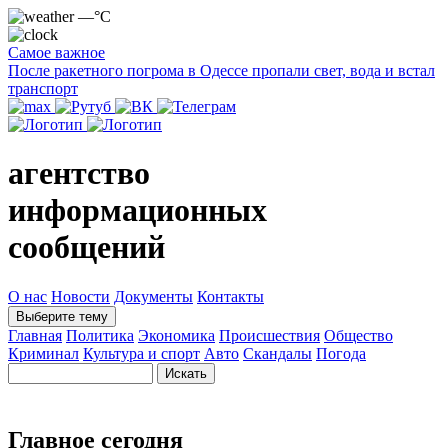
—°C
Самое важное
После ракетного погрома в Одессе пропали свет, вода и встал
транспорт
агентство
информационных
сообщений
О нас
Новости
Документы
Контакты
Выберите тему
Главная
Политика
Экономика
Происшествия
Общество
Криминал
Культура и спорт
Авто
Скандалы
Погода
Главное сегодня