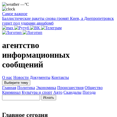
—°C
Самое важное
Баллистические ракеты снова громят Киев, а Днепропетровск
горит под ударами авиабомб
агентство
информационных
сообщений
О нас
Новости
Документы
Контакты
Выберите тему
Главная
Политика
Экономика
Происшествия
Общество
Криминал
Культура и спорт
Авто
Скандалы
Погода
Главное сегодня