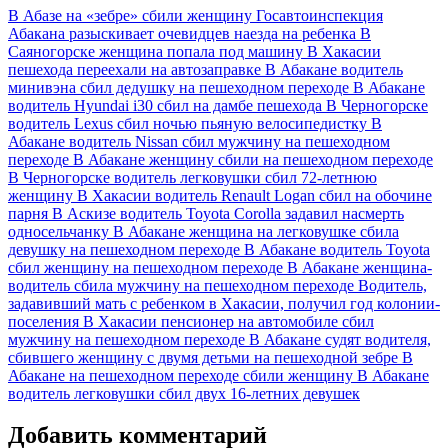
В Абазе на «зебре» сбили женщину
Госавтоинспекция
Абакана разыскивает очевидцев наезда на ребенка
В
Саяногорске женщина попала под машину
В Хакасии
пешехода переехали на автозаправке
В Абакане водитель
минивэна сбил дедушку на пешеходном переходе
В Абакане
водитель Hyundai i30 сбил на дамбе пешехода
В Черногорске
водитель Lexus сбил ночью пьяную велосипедистку
В
Абакане водитель Nissan сбил мужчину на пешеходном
переходе
В Абакане женщину сбили на пешеходном переходе
В Черногорске водитель легковушки сбил 72-летнюю
женщину
В Хакасии водитель Renault Logan сбил на обочине
парня
В Аскизе водитель Toyota Corolla задавил насмерть
односельчанку
В Абакане женщина на легковушке сбила
девушку на пешеходном переходе
В Абакане водитель Toyota
сбил женщину на пешеходном переходе
В Абакане женщина-
водитель сбила мужчину на пешеходном переходе
Водитель,
задавивший мать с ребенком в Хакасии, получил год колонии-
поселения
В Хакасии пенсионер на автомобиле сбил
мужчину на пешеходном переходе
В Абакане судят водителя,
сбившего женщину с двумя детьми на пешеходной зебре
В
Абакане на пешеходном переходе сбили женщину
В Абакане
водитель легковушки сбил двух 16-летних девушек
Добавить комментарий