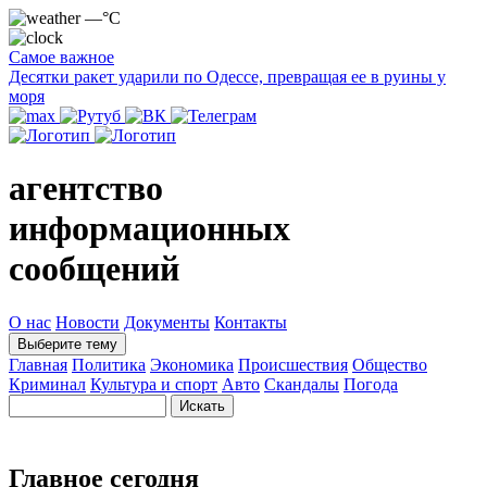
—°C
Самое важное
Десятки ракет ударили по Одессе, превращая ее в руины у
моря
агентство
информационных
сообщений
О нас
Новости
Документы
Контакты
Выберите тему
Главная
Политика
Экономика
Происшествия
Общество
Криминал
Культура и спорт
Авто
Скандалы
Погода
Главное сегодня