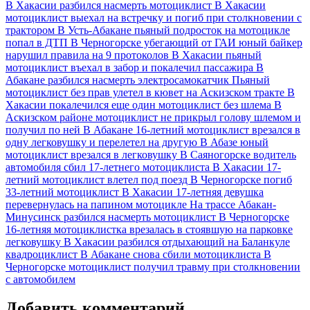
В Хакасии разбился насмерть мотоциклист
В Хакасии
мотоциклист выехал на встречку и погиб при столкновении с
трактором
В Усть‑Абакане пьяный подросток на мотоцикле
попал в ДТП
В Черногорске убегающий от ГАИ юный байкер
нарушил правила на 9 протоколов
В Хакасии пьяный
мотоциклист въехал в забор и покалечил пассажира
В
Абакане разбился насмерть электросамокатчик
Пьяный
мотоциклист без прав улетел в кювет на Аскизском тракте
В
Хакасии покалечился еще один мотоциклист без шлема
В
Аскизском районе мотоциклист не прикрыл голову шлемом и
получил по ней
В Абакане 16-летний мотоциклист врезался в
одну легковушку и перелетел на другую
В Абазе юный
мотоциклист врезался в легковушку
В Саяногорске водитель
автомобиля сбил 17-летнего мотоциклиста
В Хакасии 17-
летний мотоциклист влетел под поезд
В Черногорске погиб
33-летний мотоциклист
В Хакасии 17-летняя девушка
перевернулась на папином мотоцикле
На трассе Абакан-
Минусинск разбился насмерть мотоциклист
В Черногорске
16-летняя мотоциклистка врезалась в стоявшую на парковке
легковушку
В Хакасии разбился отдыхающий на Баланкуле
квадроциклист
В Абакане снова сбили мотоциклиста
В
Черногорске мотоциклист получил травму при столкновении
с автомобилем
Добавить комментарий