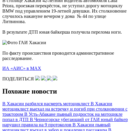
В столице Хакасии 42-летний водитель автомобиля Lada
Priora, проезжая перекрёсток, не уступил дорогу мотоциклу
BMW под управлением 19-летней девушки. Их столкновение
случилось накануне вечером у дома № 44 по улице
Литвинова.
В результате ДТП юная байкерша получила перелома ноги.
По факту происшествия проводится административное
расследование.
ИА «АИС» в МАХ
ПОДЕЛИТЬСЯ
Похожие новости
В Хакасии разбился насмерть мотоциклист
В Хакасии
мотоциклист выехал на встречку и погиб при столкновении с
трактором
В Усть‑Абакане пьяный подросток на мотоцикле
попал в ДТП
В Черногорске убегающий от ГАИ юный байкер
нарушил правила на 9 протоколов
В Хакасии пьяный
мотоциклист въехал в забор и покалечил пассажира
В