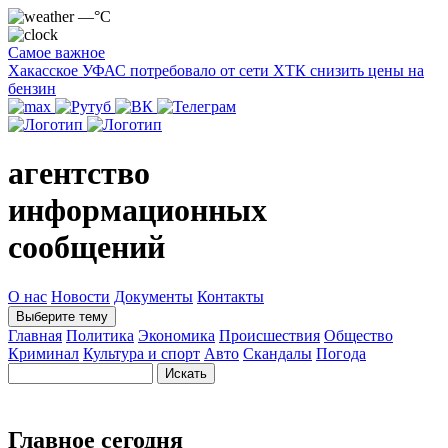
—°C
Самое важное
Хакасское УФАС потребовало от сети ХТК снизить цены на
бензин
агентство
информационных
сообщений
О нас
Новости
Документы
Контакты
Выберите тему
Главная
Политика
Экономика
Происшествия
Общество
Криминал
Культура и спорт
Авто
Скандалы
Погода
Главное сегодня