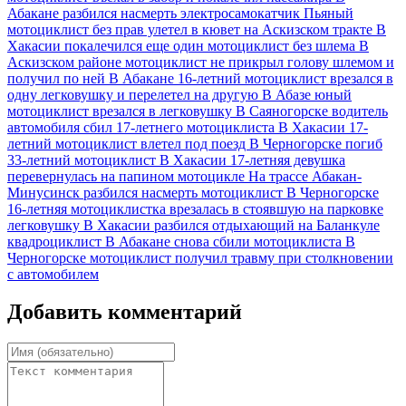
Абакане разбился насмерть электросамокатчик
Пьяный
мотоциклист без прав улетел в кювет на Аскизском тракте
В
Хакасии покалечился еще один мотоциклист без шлема
В
Аскизском районе мотоциклист не прикрыл голову шлемом и
получил по ней
В Абакане 16-летний мотоциклист врезался в
одну легковушку и перелетел на другую
В Абазе юный
мотоциклист врезался в легковушку
В Саяногорске водитель
автомобиля сбил 17-летнего мотоциклиста
В Хакасии 17-
летний мотоциклист влетел под поезд
В Черногорске погиб
33-летний мотоциклист
В Хакасии 17-летняя девушка
перевернулась на папином мотоцикле
На трассе Абакан-
Минусинск разбился насмерть мотоциклист
В Черногорске
16-летняя мотоциклистка врезалась в стоявшую на парковке
легковушку
В Хакасии разбился отдыхающий на Баланкуле
квадроциклист
В Абакане снова сбили мотоциклиста
В
Черногорске мотоциклист получил травму при столкновении
с автомобилем
Добавить комментарий