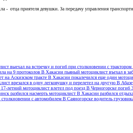
а - отца приятеля девушки. За передачу управления транспорт
ист выехал на встречку и погиб при столкновении с трактором
ла на 9 протоколов
В Хакасии пьяный мотоциклист въехал в за
ет на Аскизском тракте
В Хакасии покалечился еще один мотоц
лист врезался в одну легковушку и перелетел на другую
В Абазе
 17-летний мотоциклист влетел под поезд
В Черногорске погиб 
инск разбился насмерть мотоциклист
В Хакасии разбился отдых
и столкновении с автомобилем
В Саяногорске водитель грузовик