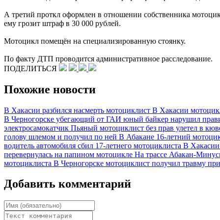
А третий проткл оформлен в отношении собственника мотоцикл
ему грозит штраф в 30 000 рублей.
Мотоцикл помещён на специализированную стоянку.
По факту ДТП проводится административное расследование.
ПОДЕЛИТЬСЯ
Похожие новости
В Хакасии разбился насмерть мотоциклист
В Хакасии мотоцикл
В Черногорске убегающий от ГАИ юный байкер нарушил прави
электросамокатчик
Пьяный мотоциклист без прав улетел в кюв
голову шлемом и получил по ней
В Абакане 16-летний мотоцик
водитель автомобиля сбил 17-летнего мотоциклиста
В Хакасии
перевернулась на папином мотоцикле
На трассе Абакан-Минус
мотоциклиста
В Черногорске мотоциклист получил травму пр
Добавить комментарий