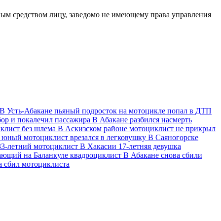
ным средством лицу, заведомо не имеющему права управления
В Усть‑Абакане пьяный подросток на мотоцикле попал в ДТП
бор и покалечил пассажира
В Абакане разбился насмерть
иклист без шлема
В Аскизском районе мотоциклист не прикрыл
 юный мотоциклист врезался в легковушку
В Саяногорске
33-летний мотоциклист
В Хакасии 17-летняя девушка
ающий на Баланкуле квадроциклист
В Абакане снова сбили
а сбил мотоциклиста