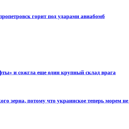
епропетровск горит под ударами авиабомб
фты» и сожгла еще один крупный склад врага
го зерна, потому что украинское теперь морем не