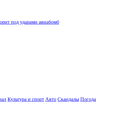
горит под ударами авиабомб
нал
Культура и спорт
Авто
Скандалы
Погода