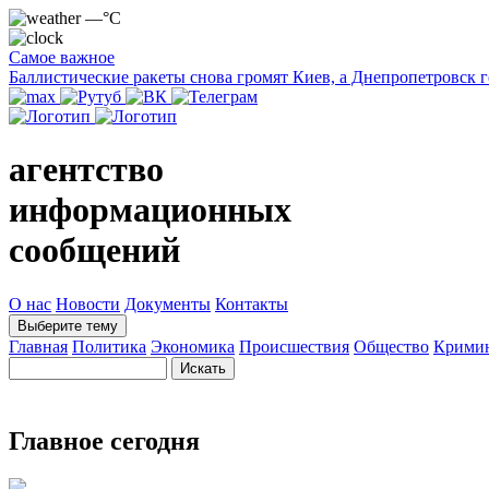
—°C
Самое важное
Баллистические ракеты снова громят Киев, а Днепропетровск 
агентство
информационных
сообщений
О нас
Новости
Документы
Контакты
Выберите тему
Главная
Политика
Экономика
Происшествия
Общество
Крими
Главное сегодня