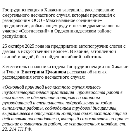
Гострудинспекция в Хакасии завершила расследование
смертельного несчастного случая, который произошёл с
разнорабочим ООО «Максимальное соединение» –
предприятии, добывающем руду и песков драгметаллов на
участке «Сергиевский» в Орджоникидзевском районе
республики.
25 октября 2025 года на предприятии автопогрузчик слетел с
дамбы в искусственный водоём. В кабине, затопленной
глиной и водой, был найден погибший работник.
Заместитель начальника отдела Гострудинспекции по Хакасии
и Туве в
Екатерина Цуканова
рассказал об итогах
расследования этого несчастного случая:
«Основной причиной несчастного случая явилось
неудовлетворительная организация производства работ в
том числе: не обеспечение контроля со стороны
руководителей и специалистов подразделения за ходом
выполнения работы, соблюдением трудовой дисциплины,
выразившееся в отсутствии контроля должностного лица за
действиями пострадавшего, который самостоятельно принял
решение о выполнении работ, не установленных нарядом. ст.
22, 214 ТК РФ.