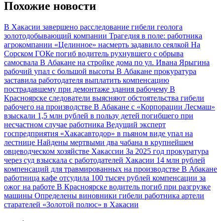
Похожие новости
В Хакасии завершено расследование гибели геолога
золотодобывающий компании
Трагедия в поле: работника
агрокомпании «Целинное» насмерть задавило сеялкой
На
Сорском ГОКе погиб водитель рухнувшего с обрыва
самосвала
В Абакане на стройке дома по ул. Ивана Ярыгина
рабочий упал с большой высоты
В Абакане прокуратура
заставила работодателя выплатить компенсацию
пострадавшему при демонтаже здания рабочему
В
Красноярске следователи выясняют обстоятельства гибели
рабочего на производстве
В Абакане с «Корпорации Лесмаш»
взыскали 1,5 млн рублей в пользу детей погибшего при
несчастном случае работника
Ведущий эксперт
госпредприятия «Хакасавтодор» в пьяном виде упал на
лестнице
Найдены мертвыми два чабана в крупнейшем
овцеводческом хозяйстве Хакассии
За 2025 год прокуратура
через суд взыскала с работодателей Хакасии 14 млн рублей
компенсаций для травмированных на производстве
В Абакане
работница кафе отсудила 100 тысяч рублей компенсации за
ожог на работе
В Красноярске водитель погиб при разгрузке
машины
Определены виновники гибели работника артели
старателей «Золотой полюс» в Хакасии