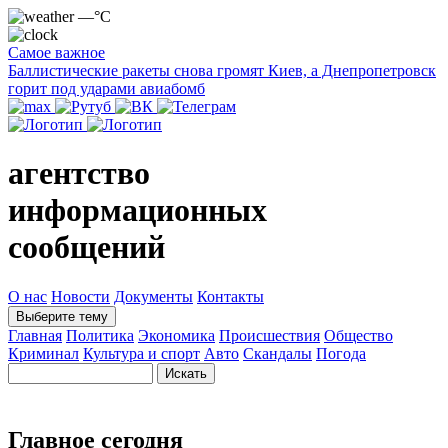
—°C
Самое важное
Баллистические ракеты снова громят Киев, а Днепропетровск
горит под ударами авиабомб
агентство
информационных
сообщений
О нас
Новости
Документы
Контакты
Выберите тему
Главная
Политика
Экономика
Происшествия
Общество
Криминал
Культура и спорт
Авто
Скандалы
Погода
Главное сегодня