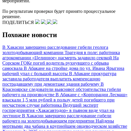
мероприятий.
По результатам проверки будет принято процессуальное
решение.
ПОДЕЛИТЬСЯ
Похожие новости
В Хакасии завершено расследование гибели геолога
золотодобывающий компании
Трагедия в поле: работника
агрокомпании «Целинное» насмерть задавило сеялкой
На
Сорском ГОКе погиб водитель рухнувшего с обрыва
самосвала
В Абакане на стройке дома по ул. Ивана Ярыгина
рабочий упал с большой высоты
В Абакане прокуратура
заставила работодателя выплатить компенсацию
пострадавшему при демонтаже здания рабочему
В
Красноярске следователи выясняют обстоятельства гибели
рабочего на производстве
В Абакане с «Корпорации Лесмаш»
взыскали 1,5 млн рублей в пользу детей погибшего при
несчастном случае работника
Ведущий эксперт
госпредприятия «Хакасавтодор» в пьяном виде упал на
лестнице
В Хакасии завершено расследование гибели
рабочего на золотодобывающем предприятии
Найдены
мертвыми два чабана в крупнейшем овцеводческом хозяйстве