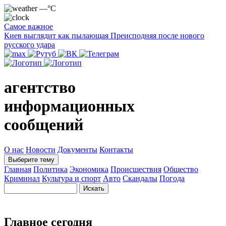
—°C
Самое важное
Киев выглядит как пылающая Преисподняя после нового
русского удара
агентство
информационных
сообщений
О нас
Новости
Документы
Контакты
Выберите тему
Главная
Политика
Экономика
Происшествия
Общество
Криминал
Культура и спорт
Авто
Скандалы
Погода
Главное сегодня