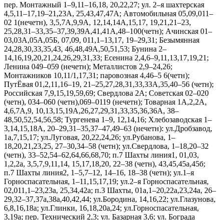
пер. Монтажный 1–9,11–16,18, 20,22,27; ул. 2–я шахтерская
4,5,11–17,19–21,23А, 25,43,47,47А; Автомобильная 05,09,011–
02 1(нечетн), 3,5,7А,9,9А, 12,14,14А,15,17, 19,21,21–23,
25,28,31–33,35–37,39,39А,41,41А,48–100(четн); Ачинская 01–
03,03А,05А,05Б, 07,09, 011,1–13,17, 19–29,31; Безымянная
24,28,30,33,35,43, 46,48,49А,50,51,53; Бунина 2–
14,16,19,20,21,24,26,29,31,33; Есенина 2,4,6–9,11,13,17,19,21;
Ленина 049–059 (нечетн); Металлистов 2,9–24,26;
Монтажников 10,11/1,17,31; паровозная 4,46–5 6(четн);
ПутЁвая 01,2,11,16–19, 21–25,27,28,31,33,33А,35,40–56 (четн);
Российская 7,9,15,19,59,69; Свердлова 2А; Советская 02–020
(четн), 034–060 (четн),069–0119 (нечетн); Товарная 1А,2,2А,
4,6,7А,9, 10,13,15,19А,26,27,29,31,33,35,36,36А, 38–
48,50,52,54,56,58; Тургенева 1–9, 12,14,16; Хлебозаводская 1–
3,14,15,18А, 20–29,31–35,37–47,49–63 (нечетн): ул.Дробзавод,
1а,7,15,17; ул.Луговая, 20,22,24,26; ул.Рубанова, 1–
18,20,21,23,25, 27–30,34–58 (четн); ул.Свердлова, 1–18,20–32
(четн), 33–52,54–62,64,66,68,70; п.7 Шахты линия1, 01,03,
1,2,2а, 3,5,7,9,11,14, 15,17,18,20, 22–38 (четн), 43,45,45а,45б;
п.7 Шахты линия2, 1–5,7–12, 14–16, 18–38 (четн); ул.1–я
Горноспасательная, 1–11,15,17,19; ул.2–я Горноспасательная,
02,011,1–23,23а, 25,34,42а; п.3 Шахты, 01а,1–20,22а,23,24а, 26–
29,32–37,37а,38а,40,42,44; ул.Бородина, 14,16,22; ул.Глазунова,
6,8,16,18а; ул.Глинки, 16,18,20а,24; ул.Горноспасательная,
3,19а; пер. Технический 2,3; ул. Базарная 3,6; ул. Бограда