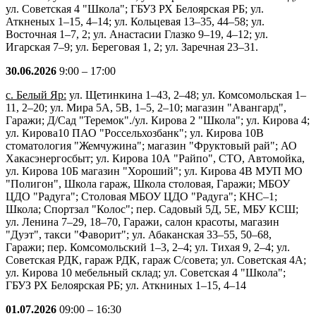
ул. Советская 4 "Школа"; ГБУЗ РХ Белоярская РБ; ул.
Аткненых 1–15, 4–14; ул. Кольцевая 13–35, 44–58; ул.
Восточная 1–7, 2; ул. Анастасии Глазко 9–19, 4–12; ул.
Игарская 7–9; ул. Береговая 1, 2; ул. Заречная 23–31.
30.06.2026
9:00 – 17:00
с. Белый Яр:
ул. Щетинкина 1–43, 2–48; ул. Комсомольская 1–
11, 2–20; ул. Мира 5А, 5В, 1–5, 2–10; магазин "Авангард",
Гаражи; Д/Сад "Теремок"./ул. Кирова 2 "Школа"; ул. Кирова 4;
ул. Кирова10 ПАО "Россельхозбанк"; ул. Кирова 10В
стоматология "Жемчужина"; магазин "Фруктовый рай"; АО
Хакасэнергосбыт; ул. Кирова 10А "Райпо", СТО, Автомойка,
ул. Кирова 10Б магазин "Хороший"; ул. Кирова 4В МУП МО
"Полигон", Школа гараж, Школа столовая, Гаражи; МБОУ
ЦДО "Радуга"; Столовая МБОУ ЦДО "Радуга"; КНС–1;
Школа; Спортзал "Колос"; пер. Садовый 5Д, 5Е, МБУ КСШ;
ул. Ленина 7–29, 18–70, Гаражи, салон красоты, магазин
"Дуэт", такси "Фаворит"; ул. Абаканская 33–55, 50–68,
Гаражи; пер. Комсомольский 1–3, 2–4; ул. Тихая 9, 2–4; ул.
Советская РДК, гараж РДК, гараж С/совета; ул. Советская 4А;
ул. Кирова 10 мебельный склад; ул. Советская 4 "Школа";
ГБУЗ РХ Белоярская РБ; ул. Аткниных 1–15, 4–14
01.07.2026
09:00 – 16:30