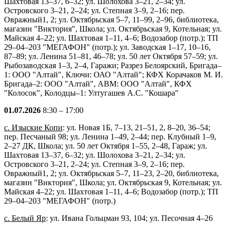
Шахтовая 13–37, 6–32; ул. Шолохова 3–21, 2–34; ул.
Островского 3–21, 2–24; ул. Степная 3–9, 2–16; пер.
Овражный1, 2; ул. Октябрьская 5–7, 11–99, 2–96, библиотека,
магазин "Виктория", Школа; ул. Октябрьская 9, Котельная; ул.
Майская 4–22; ул. Шахтовая 1–11, 4–6; Водозабор (потр.); ТП
29–04–203 "МЕГАФОН" (потр.); ул. Заводская 1–17, 10–16,
87–89; ул. Ленина 51–81, 46–78; ул. 50 лет Октября 57–59; ул.
Рыбозаводская 1–3, 2–4, Гаражи; Разрез Белоярский, Бригада–
1: ООО "Алтай", Ключи: ОАО "Алтай"; КФХ Корачаков М. И.
Бригада–2: ООО "Алтай", АВМ: ООО "Алтай", КФХ
"Колосок", Колодцы–1: Ултугашев А.С. "Кошара"
01.07.2026
8:30 – 17:00
с. Изыские Копи
: ул. Новая 1Б, 7–13, 21–51, 2, 8–20, 36–54;
пер. Песчаный 98; ул. Ленина 1–49, 2–44; пер. Клубный 1–9,
2–27 ДК, Школа; ул. 50 лет Октября 1–55, 2–48, Гараж; ул.
Шахтовая 13–37, 6–32; ул. Шолохова 3–21, 2–34; ул.
Островского 3–21, 2–24; ул. Степная 3–9, 2–16; пер.
Овражный1, 2; ул. Октябрьская 5–7, 11–23, 2–20, библиотека,
магазин "Виктория", Школа; ул. Октябрьская 9, Котельная; ул.
Майская 4–22; ул. Шахтовая 1–11, 4–6; Водозабор (потр.); ТП
29–04–203 "МЕГАФОН" (потр.)
с. Белый Яр
: ул. Ивана Гольцман 93, 104; ул. Песочная 4–26