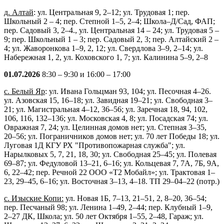
д. Алтай
: ул. Центральная 9, 2–12; ул. Трудовая 1; пер.
Школьный 2 – 4; пер. Степной 1–5, 2–4; Школа–Д/Сад, ФАП;
пер. Садовый 3, 2–4., ул. Центральная 14 – 24; ул. Трудовая 5 –
9; пер. Школьный 1 – 3; пер. Садовый 2, 3; пер. Алтайский 2 –
4; ул. Жаворонкова 1–9, 2, 12; ул. Свердлова 3–9, 2–14; ул.
Набережная 1, 2, ул. Коховского 1, 7; ул. Калинина 5–9, 2–8
01.07.2026
8:30 – 9:30 и 16:00 – 17:00
с. Белый Яр
: ул. Ивана Гольцман 93, 104; ул. Песочная 4–26.
ул. Азовская 15, 16–18; ул. Завидная 19–21; ул. Свободная 3–
21; ул. Магистральная 4–12, 36–56; ул. Заречная 18, 94, 102,
106, 116, 132–136; ул. Московская 4, 8; ул. Посадская 74; ул.
Овражная 7, 24; ул. Целинная домов нет; ул. Степная 3–35,
20–56; ул. Пограничников домов нет; ул. 70 лет Победы 18; ул.
Луговая 1Д КГУ РХ "Противопожарная служба"; ул.
Нарылковых 5, 7, 21, 18, 30; ул. Свободная 25–45; ул. Полевая
69–87; ул. Федуловой 13–21, 6–16; ул. Кольцевая 7, 7А, 7Б, 9А,
6, 22–42; пер. Речной 22 ООО «Т2 Мобайл»; ул. Трактовая 1–
23, 29–45, 6–16; ул. Восточная 3–13, 4–18. ТП 29–04–22 (потр.)
с. Изыские Копи:
ул. Новая 1Б, 7–13, 21–51, 2, 8–20, 36–54;
пер. Песчаный 98; ул. Ленина 1–49, 2–44; пер. Клубный 1–9,
2–27 ДК, Школа; ул. 50 лет Октября 1–55, 2–48, Гараж; ул.