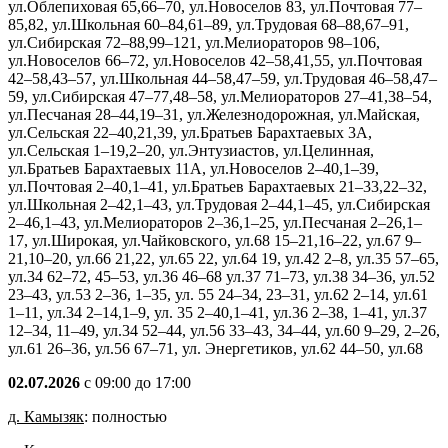
ул.Облепиховая 65,66–70, ул.Новоселов 83, ул.Почтовая 77–
85,82, ул.Школьная 60–84,61–89, ул.Трудовая 68–88,67–91,
ул.Сибирская 72–88,99–121, ул.Мелиораторов 98–106,
ул.Новоселов 66–72, ул.Новоселов 42–58,41,55, ул.Почтовая
42–58,43–57, ул.Школьная 44–58,47–59, ул.Трудовая 46–58,47–
59, ул.Сибирская 47–77,48–58, ул.Мелиораторов 27–41,38–54,
ул.Песчаная 28–44,19–31, ул.Железнодорожная, ул.Майская,
ул.Сельская 22–40,21,39, ул.Братьев Барахтаевых 3А,
ул.Сельская 1–19,2–20, ул.Энтузиастов, ул.Целинная,
ул.Братьев Барахтаевых 11А, ул.Новоселов 2–40,1–39,
ул.Почтовая 2–40,1–41, ул.Братьев Барахтаевых 21–33,22–32,
ул.Школьная 2–42,1–43, ул.Трудовая 2–44,1–45, ул.Сибирская
2–46,1–43, ул.Мелиораторов 2–36,1–25, ул.Песчаная 2–26,1–
17, ул.Широкая, ул.Чайковского, ул.68 15–21,16–22, ул.67 9–
21,10–20, ул.66 21,22, ул.65 22, ул.64 19, ул.42 2–8, ул.35 57–65,
ул.34 62–72, 45–53, ул.36 46–68 ул.37 71–73, ул.38 34–36, ул.52
23–43, ул.53 2–36, 1–35, ул. 55 24–34, 23–31, ул.62 2–14, ул.61
1–11, ул.34 2–14,1–9, ул. 35 2–40,1–41, ул.36 2–38, 1–41, ул.37
12–34, 11–49, ул.34 52–44, ул.56 33–43, 34–44, ул.60 9–29, 2–26,
ул.61 26–36, ул.56 67–71, ул. Энергетиков, ул.62 44–50, ул.68
02.07.2026
с 09:00 до 17:00
д. Камызяк
: полностью