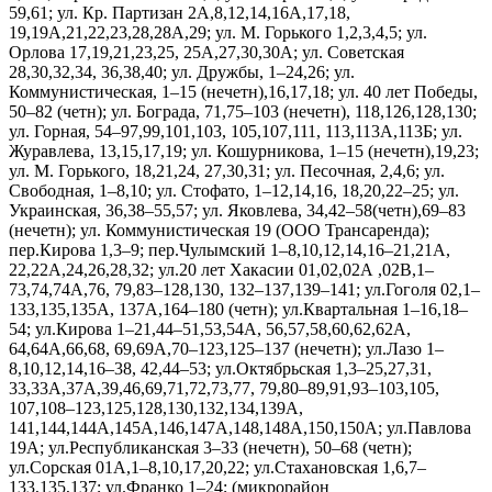
59,61; ул. Кр. Партизан 2А,8,12,14,16А,17,18,
19,19А,21,22,23,28,28А,29; ул. М. Горького 1,2,3,4,5; ул.
Орлова 17,19,21,23,25, 25А,27,30,30А; ул. Советская
28,30,32,34, 36,38,40; ул. Дружбы, 1–24,26; ул.
Коммунистическая, 1–15 (нечетн),16,17,18; ул. 40 лет Победы,
50–82 (четн); ул. Бограда, 71,75–103 (нечетн), 118,126,128,130;
ул. Горная, 54–97,99,101,103, 105,107,111, 113,113А,113Б; ул.
Журавлева, 13,15,17,19; ул. Кошурникова, 1–15 (нечетн),19,23;
ул. М. Горького, 18,21,24, 27,30,31; ул. Песочная, 2,4,6; ул.
Свободная, 1–8,10; ул. Стофато, 1–12,14,16, 18,20,22–25; ул.
Украинская, 36,38–55,57; ул. Яковлева, 34,42–58(четн),69–83
(нечетн); ул. Коммунистическая 19 (ООО Трансаренда);
пер.Кирова 1,3–9; пер.Чулымский 1–8,10,12,14,16–21,21А,
22,22А,24,26,28,32; ул.20 лет Хакасии 01,02,02А ,02В,1–
73,74,74А,76, 79,83–128,130, 132–137,139–141; ул.Гоголя 02,1–
133,135,135А, 137А,164–180 (четн); ул.Квартальная 1–16,18–
54; ул.Кирова 1–21,44–51,53,54А, 56,57,58,60,62,62А,
64,64А,66,68, 69,69А,70–123,125–137 (нечетн); ул.Лазо 1–
8,10,12,14,16–38, 42,44–53; ул.Октябрьская 1,3–25,27,31,
33,33А,37А,39,46,69,71,72,73,77, 79,80–89,91,93–103,105,
107,108–123,125,128,130,132,134,139А,
141,144,144А,145А,146,147А,148,148А,150,150А; ул.Павлова
19А; ул.Республиканская 3–33 (нечетн), 50–68 (четн);
ул.Сорская 01А,1–8,10,17,20,22; ул.Стахановская 1,6,7–
133,135,137; ул.Франко 1–24; (микрорайон