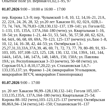
Опытное поле ул. Вербная 01,02,1–95, 97
01.07.2026
9:00 – 10:00 и 16:00 – 17:00
пер. Кирова 1,3–9; пер. Чулымский 1–8, 10, 12, 14,16–21, 21А,
22, 22А, 24, 26, 28, 32; ул.20 лет Хакасии 01, 02, 02А, 02В,1–
73, 74, 74А, 76,79,83–128,130,132–137, 139–141; ул. Гоголя 02,
1–133, 135, 135А, 137А,164–180 (четн); ул. Квартальная 1–16,
18–54; ул. Кирова 1–21, 44–51, 53, 54А, 56, 57,58 ,60, 62, 62А,
64, 64А, 66, 68, 69, 69А, 70–123, 125–137 (нечетн); ул.Лазо 1–8,
10, 12, 14, 16–38, 42, 44–53; ул. Октябрьская 1,3–
25,27,31,33,33А,37А,39, 46, 69, 71, 72, 73, 77, 79, 80–89, 91, 93–
103, 105, 107,108–123, 125, 128, 130, 132, 134, 139А, 141, 144,
144А, 145А, 146, 147А, 148, 148А, 150, 150А; ул. Павлова
19А; ул. Республиканская 3–33 (нечетн), 50–68 (четн); ул.
Сорская 01А,1–8,10,17,20,22; ул. Стахановская 1,6,7–
133,135,137; ул. Франко 1–24; (микрорайон Угольщиков,
микрорайон ВГСЧ, микрорайон Глинопорошка)
01.07.2026
9:00 – 17:00
ул. 20 лет Хакасии 96,99–128,130,132–141; Гоголя 105,107–
133,135,135А, 137А,164–180 (четн); Квартальная 25–54;
Кирова 88–102 (четн),103–123,125–137 (нечетн); Октябрьская
86,86А,94–134 (четн),141–150; Стахановская 91–137