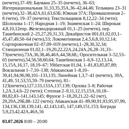
(нечетн),37–69; Баумана 25–35 (нечетн), 36–63;
Интернациональная 31,33,35,35А,36–42,44,46; Тельмана 23–31
(нечетн),32–38,42А,61,63,63Б; Южная 37А; Промышленная 2–
8 (четн), 19–37 (нечетн); Текстильщиков 8,12,22–34 (четн);
Шолохова 1–17; Народная 1–19; Знаменская 1–24; Широкая
4,8,10,12епр. Железнодорожный 01,1–25 (нечетн), пер.
Ташебинский 2–25,27,29,31,33; Декабристов 001,01,02,03,1–
45,47,49,50–64 (четн),53; Локомотивная 2,4,5,6,8,10,12,14;
Сортировочная 02–07,09–019 (нечетн),1–28,30,32,34;
Станционная 01,02,1–19,20,22,22А,24,24А,26,28–31,33–
73(нечетн),73А,36,38,46,46А,44,58,68,; Оросительная 3–52,53–
65 (нечетн),54,56,58,60,64; Ташебинская 1–6,9–12,13,14,
15,15А,16,17, 18,19–67; Уйбатская 01,04, 1–81,83,85,87,89;
Вокзальная 1–7,10–138; Абаканская 1–8,10–
39,41,94,96,98,101–133,135; Линейная 1,3,7–41 (нечетн), 39А,
41,49, 51,53,55,59–79 (нечетн), 81–
123(нечетн),127,133,133А,137,139; Орлова 3–8; Рабочая
1,2А,3,4,6–22 (четн); Степная 2–9,11,12,15,15А,16,18–
80,82,83–141,143,145; Фрунзе 1–18,20,21,22–62 (чет),
29,29А,29Б,88–122 (четн); Абаканская 41–89,90,91,93,95,97,99,
134,136,138,139,141, 42,143,145, 147,149,151,153; Бограда
5,9,23,42,42А,46А,56
03.07.2026
8:00 – 20:00