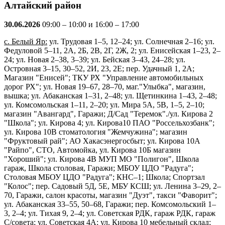
Алтайский район
30.06.2026
09:00 – 10:00 и 16:00 – 17:00
с. Белый Яр:
ул. Трудовая 1–5, 12–24; ул. Солнечная 2–16; ул.
Федуловой 5–11, 2А, 2Б, 2В, 2Г, 2Ж, 2; ул. Енисейская 1–23, 2–
24; ул. Новая 2–38, 3–39; ул. Бейская 3–43, 24–28; ул.
Островная 3–15, 30–52, 2И, 23, 2Е; пер. Удачный 1, 2А;
Магазин "Енисей"; ТКУ РХ "Управление автомобильных
дорог РХ"; ул. Новая 19–67, 28–70, маг."Улыбка", магазин,
вышка; ул. Абаканская 1–31, 2–48; ул. Щетинкина 1–43, 2–48;
ул. Комсомольская 1–11, 2–20; ул. Мира 5А, 5В, 1–5, 2–10;
магазин "Авангард", Гаражи; Д/Сад "Теремок"./ул. Кирова 2
"Школа"; ул. Кирова 4; ул. Кирова10 ПАО "Россельхозбанк";
ул. Кирова 10В стоматология "Жемчужина"; магазин
"Фруктовый рай"; АО Хакасэнергосбыт; ул. Кирова 10А
"Райпо", СТО, Автомойка, ул. Кирова 10Б магазин
"Хороший"; ул. Кирова 4В МУП МО "Полигон", Школа
гараж, Школа столовая, Гаражи; МБОУ ЦДО "Радуга";
Столовая МБОУ ЦДО "Радуга"; КНС–1; Школа; Спортзал
"Колос"; пер. Садовый 5Д, 5Е, МБУ КСШ; ул. Ленина 3–29, 2–
70, Гаражи, салон красоты, магазин "Дуэт", такси "Фаворит";
ул. Абаканская 33–55, 50–68, Гаражи; пер. Комсомольский 1–
3, 2–4; ул. Тихая 9, 2–4; ул. Советская РДК, гараж РДК, гараж
С/совета; ул. Советская 4А; ул. Кирова 10 мебельный склад;