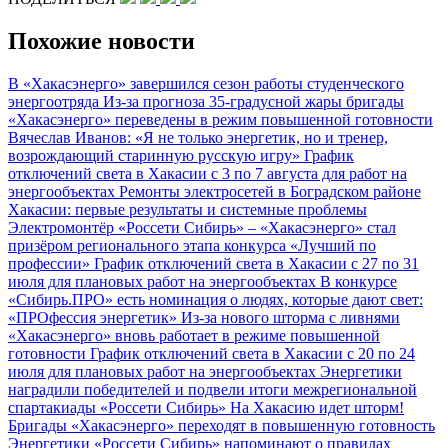
Похожие новости
В «Хакасэнерго» завершился сезон работы студенческого
энергоотряда
Из-за прогноза 35-градусной жары бригады
«Хакасэнерго» переведены в режим повышенной готовности
Вячеслав Иванов: «Я не только энергетик, но и тренер,
возрождающий старинную русскую игру»
График
отключений света в Хакасии с 3 по 7 августа для работ на
энергообъектах
Ремонты электросетей в Боградском районе
Хакасии: первые результаты и системные проблемы
Электромонтёр «Россети Сибирь» – «Хакасэнерго» стал
призёром регионального этапа конкурса «Лучший по
профессии»
График отключений света в Хакасии с 27 по 31
июля для плановых работ на энергообъектах
В конкурсе
«Сибирь.ПРО» есть номинация о людях, которые дают свет:
«ПРОфессия энергетик»
Из-за нового шторма с ливнями
«Хакасэнерго» вновь работает в режиме повышенной
готовности
График отключений света в Хакасии с 20 по 24
июля для плановых работ на энергообъектах
Энергетики
наградили победителей и подвели итоги межрегиональной
спартакиады «Россети Сибирь»
На Хакасию идет шторм!
Бригады «Хакасэнерго» переходят в повышенную готовность
Энергетики «Россети Сибирь» напоминают о правилах