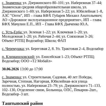
с. Знаменка:
ул. Дзержинского 80–101; ул. Набережная 37–44;
Знаменская средняя общеобразовательная школа, ул.
Дзержинского 1–69; ул. Набережная 5–22; ул. Юбилейная 1–8,
АЗС "Опти", ИП – глава КФХ Губарев Михаил Анатольевич;
АО «Дорожное эксплуатационное предприятие», ИП – глава
КФХ Мачулин Е.П., ИП – Глава КФХ Дьяченко Ю.А.
с. Усть-Ерба:
ул. Зеленая 1–22; ул. Ключевая 1–20; ул.
Молодежная 1–20; ул. Рабочая 2–44; ул. Совхозная 3–26;
Объект РТПЦ Водозабор; Школа; ФАП
с. Черемушка:
ул. Береговая 2, 8. Ул. Трактовая 2–4, Водозабор
п. Климаниховский:
ул. Енисейская 1–23; Объект РТПЦ;
Водозабор; ООО «Т2 Мобайл»
30.06.2026
13:00 до 17:00
с. Знаменка:
ул. Строительная, Садовая, 40 лет Победы,
Заречная, Степная, Нагорная, Юбилейная–вся улица
полностью, ул. Набережная 23–79; ул. Дзержинского 71–133,
102–130, Отделение связи, Больница, ОПС, Пекарня–2шт.,
Водозабор–3 шт.
Таштыпский район