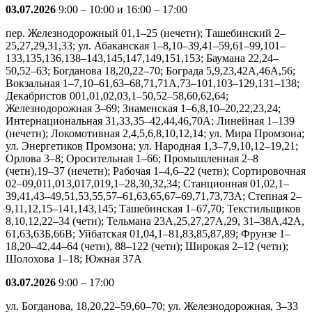
03.07.2026
9:00 – 10:00 и 16:00 – 17:00
пер. Железнодорожный 01,1–25 (нечетн); Ташебинский 2–
25,27,29,31,33; ул. Абаканская 1–8,10–39,41–59,61–99,101–
133,135,136,138–143,145,147,149,151,153; Баумана 22,24–
50,52–63; Богданова 18,20,22–70; Бограда 5,9,23,42А,46А,56;
Вокзальная 1–7,10–61,63–68,71,71А,73–101,103–129,131–138;
Декабристов 001,01,02,03,1–50,52–58,60,62,64;
Железнодорожная 3–69; Знаменская 1–6,8,10–20,22,23,24;
Интернациональная 31,33,35–42,44,46,70А; Линейная 1–139
(нечетн); Локомотивная 2,4,5,6,8,10,12,14; ул. Мира Промзона;
ул. Энергетиков Промзона; ул. Народная 1,3–7,9,10,12–19,21;
Орлова 3–8; Оросительная 1–66; Промышленная 2–8
(четн),19–37 (нечетн); Рабочая 1–4,6–22 (четн); Сортировочная
02–09,011,013,017,019,1–28,30,32,34; Станционная 01,02,1–
39,41,43–49,51,53,55,57–61,63,65,67–69,71,73,73А; Степная 2–
9,11,12,15–141,143,145; Ташебинская 1–67,70; Текстильщиков
8,10,12,22–34 (четн); Тельмана 23А,25,27,27А,29, 31–38А,42А,
61,63,63Б,66В; Уйбатская 01,04,1–81,83,85,87,89; Фрунзе 1–
18,20–42,44–64 (четн), 88–122 (четн); Широкая 2–12 (четн);
Шолохова 1–18; Южная 37А
03.07.2026
9:00 – 17:00
ул. Богданова, 18,20,22–59,60–70; ул. Железнодорожная, 3–33