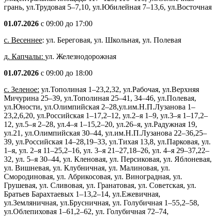
грань, ул.Трудовая 5–7,10, ул.Юбилейная 7–13,6, ул.Восточная
01.07.2026
с 09:00 до 17:00
с. Весеннее
: ул. Береговая, ул. Школьная, ул. Полевая
д. Капчалы:
ул. Железнодорожная
01.07.2026
с 09:00 до 18:00
с. Зеленое:
ул.Тополиная 1–23,2,32, ул.Рабочая, ул.Верхняя
Мичурина 25–39, ул.Тополиная 25–41, 34–46, ул.Полевая,
ул.Юности, ул.Олимпийская 2–28,ул.им.Н.П.Лузанова 1–
23,2,6,20, ул.Российская 1–17,2–12, ул.2–я 1–9, ул.3–я 1–17,2–
12, ул.5–я 2–28, ул.4–я 1–15,2–20, ул.26–я, ул.Радужная 19,
ул.21, ул.Олимпийская 30–44, ул.им.Н.П.Лузанова 22–36,25–
39, ул.Российская 14–28,19–33, ул.Тихая 13,8, ул.Парковая, ул.
1–я, ул. 2–я 11–25,2–16, ул. 3–я 21–27,18–26, ул. 4–я 29–37,22–
32, ул. 5–я 30–44, ул. Кленовая, ул. Персиковая, ул. Яблоневая,
ул. Вишневая, ул. Клубничная, ул. Малиновая, ул.
Смородиновая, ул. Абрикосовая, ул. Виноградная, ул.
Грушевая, ул. Сливовая, ул. Гранатовая, ул. Советская, ул.
Братьев Барахтаевых 1–13,2–14, ул.Ежевичная,
ул.Земляничная, ул.Брусничная, ул. Голубичная 1–55,2–58,
ул.Облепиховая 1–61,2–62, ул. Голубичная 72–74,