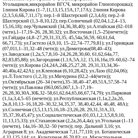
Угольщиков,микрорайон ВГСЧ, микрорайон Глинопорошка);
1линия Кирова (1–7,11,13,15,15А,17,17А); 2линия Кирова
(2,3,5,6,6Б,7,11,17); пер.1–й Шахтерский (2,3,4,6); пер.2–й
Шахтерский (1,3–8,10,12); пер.Солнечный (02,04,1,2,4–13,
15,16,18); пер.Чулымский (34,36,38,40); ул.Алтайская (02–018
(четн),1–17,19–26, 28,30,32); ул.Восточная (1,5–25(нечетн));
ул.Гайдара (4,8–27,29,31,33,35, 45,54а,56,59, 60,61,64,
66,71,73); ул.Гастело (4,9,10, 15–22,74–77,79,81); ул.Горняцкая
(07,011,1–31,32–48 (четн)); ул.Димитрова(08,40–43);
ул.Заводская (1,2а,5,7,8,10–24,26,28,30,60, 61,62,64а,77,
82,83,85,88); ул.Загородняя (1,1А,5А,12, 15,16,16а,19–60,62–74
(четн)); ул.Кирова (24,24А,24Б,25,27,28, 29,31,33,34,36–
40,40а,42,42А); ул.Кленовая (6,10,28,42); ул.Лазо (02,04,06);
ул.Л.Толстого (1,2,3); ул.Мичурина (02,2–44(четн));
ул.Октябрьская (26–34 (четн),35–38,40–47,49,51А,57,58–74
(четн)); ул.Павлова (063,065,067,1,3–17,19–
26,28,30,30А,30Б,32–58,61,62,64,65,66,67,74,79); ул.Парковая
(1,1а,3,4,5–65 (нечетн)); ул.Республиканская (1,1а,2,2а,2б,
2в,8,10,13–16,18,20–30,32,34,35,37, 38,40,42,44, 46,48, 48А);
ул.Солнечная (3,5,13,15,16,18–23,26,28, 29,31,31А,33,
35,37,39,45,47); ул.Социалистическая (01,03,1,2,3,5,8,9,10,
11,13,15,33); ул.Стахановская (2,2а,2б,4,4а); ул.Угольная (1–13
(нечетн), 14а,16–30,32–50 (четн)); пер. Дальний 3,16; ул.
Аграрная 8; ул. Академическая 7,11,77,110; ул. Ботаническая
4,33,125,144; ул. Культурная 46,70,83; ул. Магистральная