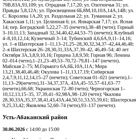
79В,83А,93,109; ул. Отрадная 7,17,20; ул. Охотничья 31; ул.
Правды 5,8,12А; ул. Просвещения 6Б,8М,10,10А,14А,14В; ул.
С. Королева 1А,20; ул. Раздольная 22; ул. Туманная 2; ул.
Хакасская 1,11; ул. Целинная 6; ул. Январская 7,17; ул. Ясная
14; пер. Боградский 5,22,27–35 (нечетн),38–48 (четн); Горный
3–10,11,13; Западный 32,34,40,42,44,53–75 (нечетн); Клубный
4–8,10,12,14; Кузнечный 3–14; Тубинский 4,6,6А,9,11–14,16;
ул. 1–я Шахтерская 1–11,13–21,25–28,30,32,34,37–42,44,46,48;
2–я Шахтерская 26–28,30,31,33А,37,39–42, 46,49–54; 40 лет
Октября 3А,3,8,9,10,16; Герцена 3,8,9,50; Горная 96; Ленина
02–014 (четн),1–21,23–49,53–70,72–79,81–147 (нечетн),
Майская 2–75; М.Горького 6А,6Б,10А,11А; Мира
13,21,38,40,46,48; Окулова 1–11,13,17,19; Сибирская
2,4,7,9,11,12,14,15–27 (нечетн); Советская 01–021 (нечетн),1–
11,13–29(нечетн),31–34,37,37А, 43А,45–55,57–61,63–77
(нечетн),66,68; Украинская 72–80 (четн); Черногорская 1–
10,12,13,15–35, 37,39,41–92,98А,98–120 (четн); Чкалова
28,30,33А,35,37,38,41,43,43А,44,50,51,53,55,59,61; Шахтерская
9,25,33,42; Яковлева 52,60–74 (четн),93–137 (нечетн).
Усть-Абаканский район
30.06.2026
с 14:00 до 15:00