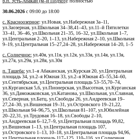
р.п. Усть-Абакан (м–н Подхоз)
: полностью
30.06.2026
с 09:00 до 18:00
с. Красноозерное
: ул.Новая, ул.Набережная 3а–11,
ул.Заозерная, ул.Школьная 34–38,41–43, ул.11–й Пятилетки
33–41, 36–46, ул.Школьная 21–35, 16–32, ул.Школьная 1–7,
ул.Центральная 2–20, 1–13, ул.Набережная 2–10, ул.Школьная
9–19, ул.Центральная 15–27,24–28, ул.Набережная 14–20, 1–5
с. Солнечное:
ул.40я, ул.11я, ул.12я, ул.33я, ул.14я, ул.13я,
ул.27я, ул.29я, ул.28я, ул.30я
п. Ташеба:
ул.1–я Абаканская, ул.Курская 20, ул.Центральная
площадь 34, ул.2–я Южная 33, ул.2–я Южная 45–55,34–60,
ул.Сентябрьская, ул.Центральная площадь 53–55,70–74,
ул.Курганская 5,6, ул.Пионерская, ул.Высотная, ул.Курганская
36, ул.Даможаковская, ул.Катанова, ул.Школьная, ул.Славная,
ул.Северная, ул.Батц, ул.Свободы 26, ул.Андреевская 19–
27,24–30, ул.Вишневая 19–31, ул.Островского 19–21,22,
ул.Школьная 94–96,75, ул.Школьная 81–107, ул.Юбилейная
20–22,31, ул.Трудовая 16–18, ул.Свободы 2–10,
ул.Андреевская 6–12,7–9, ул.Центральная площадь 99,82,
ул.Вишневая 1–13, ул.Центральная площадь 107,
ул.Островского 1–13, 10–18, ул.Центральная площадь 94,96,
ул.Центральная площадь 117–125, 110–116, ул.Солнечная