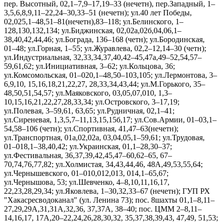
пер. Высотный, 02,1–7,9–17,19–33 (нечетн), пер.Западный, 1–
3,5,6,8,9,11–22,24–30,33–51 (нечетн); ул.40 лет Победы,
02,025,1–48,51–81(нечетн),83–118; ул.Белинского, 1–
128,130,132,134; ул.Биджинская, 02,02а,02б,04,06,1–
38,40,42,44,46; ул.Бограда, 136–168 (четн); ул.Бородинская,
01–48; ул.Горная, 1–55; ул.Журавлева, 02,2–12,14–30 (четн);
ул.Индустриальная, 32,33,34,37,40,42–45,47а,49–52,54,57–
59,61,62; ул.Инициативная, 3–62; ул.Кольцова, 36;
ул.Комсомольская, 01–020,1–48,50–103,105; ул.Лермонтова, 3–
6,9,10, 15,16,18,21,22,27, 28,33,34,43,44; ул.М.Горького, 35–
48,50,51,54,57; ул.Маяковского, 03,05,07,010, 1,3–
10,15,16,21,22,27,28,33,34; ул.Островского, 3–17,19;
ул.Полевая, 3–59,61, 63,65; ул.Рудничная, 02,1–41;
ул.Сиреневая, 1,3,5,7–11,13,15,15б,17; ул.Сов.Армии, 01–03,1–
54,58–106 (четн); ул.Спортивная, 41,47–63(нечетн);
ул.Транспортная, 01а,02,02а, 03,04,05,1–59,61; ул.Трудовая,
01–018,1–38,40,42; ул.Украинская, 01,1–28,30–37;
ул.Фестивальная, 36,37,39,42,45,47–60,62–65, 67–
70,74,76,77,82; ул.Холмистая, 34,43,44,46, 48А,49,53,55,64;
ул.Чернышевского, 01–010,012,013, 014,1–65,67;
ул.Чернышова, 53; ул.Шевченко, 4–8,10,11,16,17,
22,23,28,29,34; ул.Яковлева, 1–30,32,33–67 (нечетн); ГУП РХ
"Хакасресводоканал" (ул. Ленина 73); пос. 8шахты 01,1–8,11–
27,29,29А,31,31А,32,36, 37,37А, 38–40; пос. ЦММ 2–8,11–
14,16,17, 17А,20–22,24,26,28,30,32, 35,37,38,39,43, 47,49, 51,53;