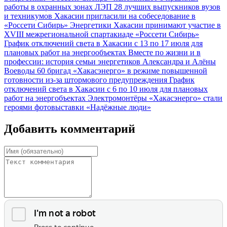
работы в охранных зонах ЛЭП
28 лучших выпускников вузов
и техникумов Хакасии пригласили на собеседование в
«Россети Сибирь»
Энергетики Хакасии принимают участие в
XVIII межрегиональной спартакиаде «Россети Сибирь»
График отключений света в Хакасии с 13 по 17 июля для
плановых работ на энергообъектах
Вместе по жизни и в
профессии: история семьи энергетиков Александра и Алёны
Воеводы
60 бригад «Хакасэнерго» в режиме повышенной
готовности из-за штормового предупреждения
График
отключений света в Хакасии с 6 по 10 июля для плановых
работ на энергобъектах
Электромонтёры «Хакасэнерго» стали
героями фотовыставки «Надёжные люди»
Добавить комментарий