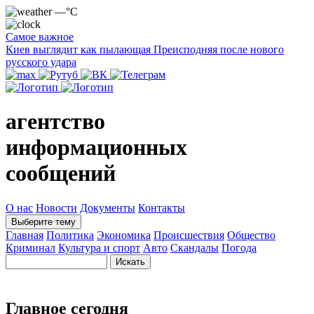
—°C
Самое важное
Киев выглядит как пылающая Преисподняя после нового
русского удара
агентство
информационных
сообщений
О нас
Новости
Документы
Контакты
Выберите тему
Главная
Политика
Экономика
Происшествия
Общество
Криминал
Культура и спорт
Авто
Скандалы
Погода
Главное сегодня