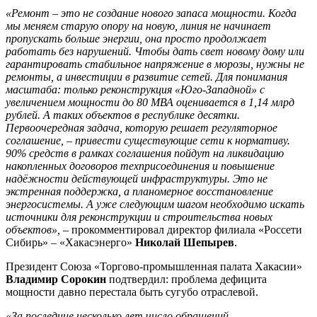
«Ремонт – это не создание нового запаса мощности. Когда
мы меняем старую опору на новую, линия не начинает
пропускать больше энергии, она просто продолжает
работать без нарушений. Чтобы дать свет новому дому или
гарантировать стабильное напряжение в морозы, нужны не
ремонты, а инвестиции в развитие сетей. Для понимания
масштаба: только реконструкция «Юго-Западной» с
увеличением мощности до 80 МВА оценивается в 1,14 млрд
рублей. А таких объектов в республике десятки.
Первоочередная задача, которую решает регуляторное
соглашение, – привести существующие сети к нормативу.
90% средств в рамках соглашения пойдут на ликвидацию
накопленных договоров техприсоединения и повышение
надёжности действующей инфраструктуры. Это не
экстренная поддержка, а планомерное восстановление
энергосистемы. А уже следующим шагом необходимо искать
источники для реконструкции и строительства новых
объектов»,
– прокомментировал директор филиала «Россети
Сибирь» – «Хакасэнерго»
Николай Шепырев
.
Президент Союза «Торгово-промышленная палата Хакасии»
Владимир Сорокин
подтвердил: проблема дефицита
мощности давно перестала быть сугубо отраслевой.
«За последние несколько лет число обращений