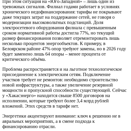
При этом ситуация на «Юго-Западной» – лишь один из
тревожных сигналов. Филиал годами работает в условиях
хронического недофинансирования: тарифы не покрывают
даже текущих затрат на поддержание сетей, не говоря о
модернизации высоковольтных подстанций. Доля
электросетевого оборудования филиала с превышенным
сроком нормативной работы достигла 77%, но текущий
размер финансирования позволяет отремонтировать лишь
несколько процентов энергообъектов. К примеру, в
Белоярском районе 47% опор требуют замены, но в 2026 году
будет заменено лишь 64 опоры – менее процента от
критического объёма.
Проблема распространяется и на льготное технологическое
присоединение к электрическим сетям. Подключение
участков требует не ремонтов: необходимо строительство
новой инфраструктуры, а также увеличение резервной
мощности и пропускной способности существующей. Сейчас
у «Хакасэнерго» находится свыше 8500 договоров на
исполнении, которые требуют более 3,4 млрд рублей
вложений. Этих средств в тарифе нет.
Энергетики акцентируют внимание: ключ к решению не в
авральных мероприятиях, а в смене подхода к
финансированию отрасли.