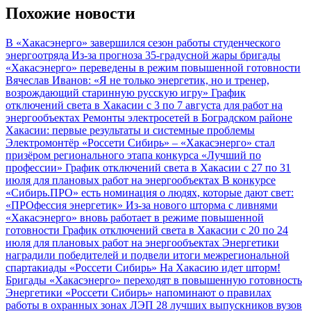
Похожие новости
В «Хакасэнерго» завершился сезон работы студенческого
энергоотряда
Из-за прогноза 35-градусной жары бригады
«Хакасэнерго» переведены в режим повышенной готовности
Вячеслав Иванов: «Я не только энергетик, но и тренер,
возрождающий старинную русскую игру»
График
отключений света в Хакасии с 3 по 7 августа для работ на
энергообъектах
Ремонты электросетей в Боградском районе
Хакасии: первые результаты и системные проблемы
Электромонтёр «Россети Сибирь» – «Хакасэнерго» стал
призёром регионального этапа конкурса «Лучший по
профессии»
График отключений света в Хакасии с 27 по 31
июля для плановых работ на энергообъектах
В конкурсе
«Сибирь.ПРО» есть номинация о людях, которые дают свет:
«ПРОфессия энергетик»
Из-за нового шторма с ливнями
«Хакасэнерго» вновь работает в режиме повышенной
готовности
График отключений света в Хакасии с 20 по 24
июля для плановых работ на энергообъектах
Энергетики
наградили победителей и подвели итоги межрегиональной
спартакиады «Россети Сибирь»
На Хакасию идет шторм!
Бригады «Хакасэнерго» переходят в повышенную готовность
Энергетики «Россети Сибирь» напоминают о правилах
работы в охранных зонах ЛЭП
28 лучших выпускников вузов