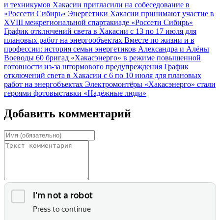
и техникумов Хакасии пригласили на собеседование в
«Россети Сибирь»
Энергетики Хакасии принимают участие в
XVIII межрегиональной спартакиаде «Россети Сибирь»
График отключений света в Хакасии с 13 по 17 июля для
плановых работ на энергообъектах
Вместе по жизни и в
профессии: история семьи энергетиков Александра и Алёны
Воеводы
60 бригад «Хакасэнерго» в режиме повышенной
готовности из-за штормового предупреждения
График
отключений света в Хакасии с 6 по 10 июля для плановых
работ на энергобъектах
Электромонтёры «Хакасэнерго» стали
героями фотовыставки «Надёжные люди»
Добавить комментарий