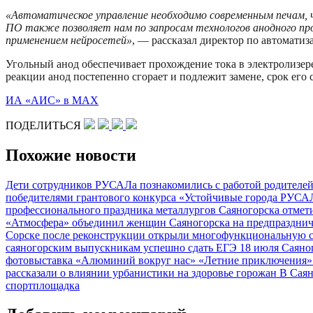
«Автоматическое управление необходимо современным печам, 
ПО также позволяет нам по запросам технологов анодного пр
применением нейросетей»
, — рассказал директор по автомат
Угольный анод обеспечивает прохождение тока в электролизер
реакции анод постепенно сгорает и подлежит замене, срок ег
ИА «АИС» в МАХ
ПОДЕЛИТЬСЯ
Похожие новости
Дети сотрудников РУСАЛа познакомились с работой родителе
победителями грантового конкурса «Устойчивые города РУС
профессионального праздника металлургов Саяногорска отме
«Атмосфера» объединил женщин Саяногорска на предпраздни
Сорске после реконструкции открыли многофункциональную
саяногорским выпускникам успешно сдать ЕГЭ
18 июля Саяно
фотовыставка «Алюминий вокруг нас»
«Летние приключения»
рассказали о влиянии урбанистики на здоровье горожан
В Саян
спортплощадка