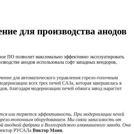
ние для производства анодов
ное ПО позволит максимально эффективно эксплуатировать
зводстве анодов использовала софт западных вендоров,
ение для автоматического управления горело-топочным
одернизации всех трех печей САЗа, которая завершилась в
ов, благодаря модернизации печей обжига завод нарастит
ется или теряется эффективность. При модернизации печей
горело-топочным оборудованием. Мы сняли зависимость от
 анодной фабрики и Волгоградского алюминиевого завода. Она
иректор РУСАЛа
Виктор Манн
.