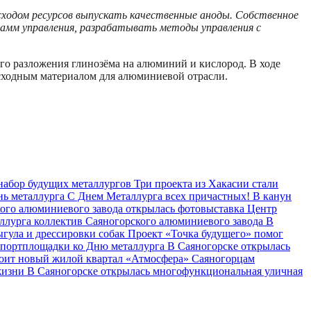
ходом ресурсов выпускать качественные аноды. Собственное
амм управления, разрабатывать методы управления с
ого разложения глинозёма на алюминий и кислород. В ходе
асходным материалом для алюминиевой отрасли.
набор будущих металлургов
Три проекта из Хакасии стали
нь металлурга
С Днем Металлурга всех причастных!
В канун
кого алюминиевого завода открылась фотовыставка
Центр
аллурга коллектив Саяногорского алюминиевого завода
В
ыгула и дрессировки собак
Проект «Точка будущего» помог
портплощадки ко Дню металлурга
В Саяногорске открылась
оит новый жилой квартал «Атмосфера»
Саяногорцам
 жизни
В Саяногорске открылась многофункциональная уличная