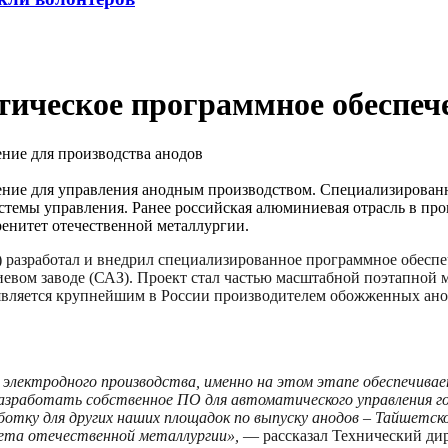
ческое программное обеспече
ение для управления анодным производством. Специализирован
темы управления. Ранее российская алюминиевая отрасль в прои
енитет отечественной металлургии.
зработал и внедрил специализированное программное обеспеч
вом заводе (САЗ). Проект стал частью масштабной поэтапной м
является крупнейшим в России производителем обожженных анод
 электродного производства, именно на этом этапе обеспечива
 разработать собственное ПО для автоматического управления 
ку для других наших площадок по выпуску анодов – Тайшетской
тета отечественной металлургии»,
— рассказал Технический д