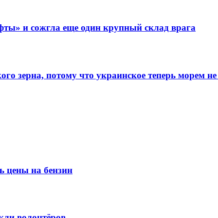
фты» и сожгла еще один крупный склад врага
го зерна, потому что украинское теперь морем не
ь цены на бензин
кли волонтёров