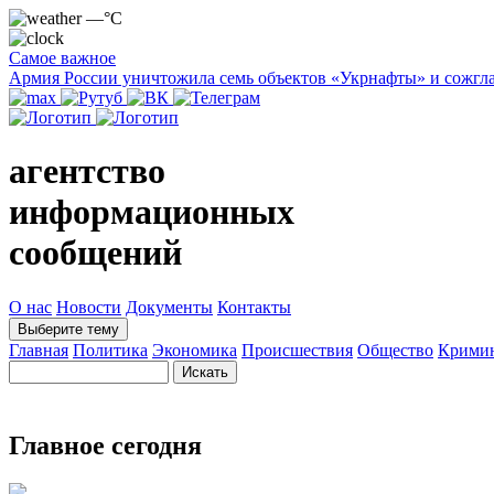
—°C
Самое важное
Армия России уничтожила семь объектов «Укрнафты» и сожгла
агентство
информационных
сообщений
О нас
Новости
Документы
Контакты
Выберите тему
Главная
Политика
Экономика
Происшествия
Общество
Крими
Главное сегодня