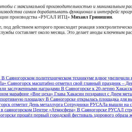
чтобы с максимальной производительностью и минимальным рас
оизводства самим дорабатывать функционал и интерфейс прогр
изации производства «РУСАЛ ИТЦ»
Михаил Гринишин
.
е, под действием которого происходит реакция электролитическ
о службы составляет около месяца. Это делает аноды ключевым р
й
В Саяногорском политехническом техникуме вдвое увеличили 
АЛа»
Саяногорск масштабно отметил свой главный праздник – Де
тили заслуженными наградами
В Саяногорске к 20-летию Хакасс
чном марафоне «Вне цеха»
Глава Хакасии поздравил с Днем мет
 спортивную площадку
В Саяногорске открылась площадка для в
горск отметит День металлурга
Сотрудники РУСАЛа вышли на с
 в саяногорском Центре «Атмосфера»
В Саяногорске РУСАЛ стр
огорске прошёл первый городской фестиваль здорового образа