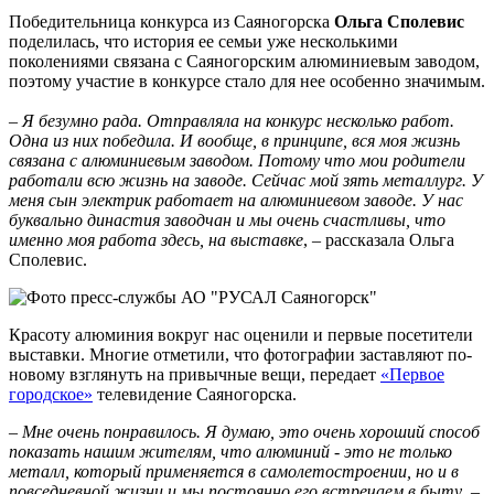
Победительница конкурса из Саяногорска
Ольга Сполевис
поделилась, что история ее семьи уже несколькими
поколениями связана с Саяногорским алюминиевым заводом,
поэтому участие в конкурсе стало для нее особенно значимым.
– Я безумно рада. Отправляла на конкурс несколько работ.
Одна из них победила. И вообще, в принципе, вся моя жизнь
связана с алюминиевым заводом. Потому что мои родители
работали всю жизнь на заводе. Сейчас мой зять металлург. У
меня сын электрик работает на алюминиевом заводе. У нас
буквально династия заводчан и мы очень счастливы, что
именно моя работа здесь, на выставке
, – рассказала Ольга
Сполевис.
Красоту алюминия вокруг нас оценили и первые посетители
выставки. Многие отметили, что фотографии заставляют по-
новому взглянуть на привычные вещи, передает
«Первое
городское»
телевидение Саяногорска.
– Мне очень понравилось. Я думаю, это очень хороший способ
показать нашим жителям, что алюминий - это не только
металл, который применяется в самолетостроении, но и в
повседневной жизни и мы постоянно его встречаем в быту
, –