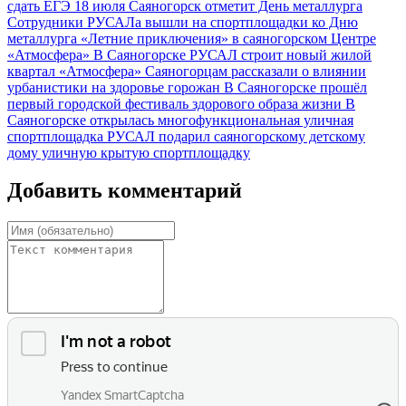
сдать ЕГЭ
18 июля Саяногорск отметит День металлурга
Сотрудники РУСАЛа вышли на спортплощадки ко Дню
металлурга
«Летние приключения» в саяногорском Центре
«Атмосфера»
В Саяногорске РУСАЛ строит новый жилой
квартал «Атмосфера»
Саяногорцам рассказали о влиянии
урбанистики на здоровье горожан
В Саяногорске прошёл
первый городской фестиваль здорового образа жизни
В
Саяногорске открылась многофункциональная уличная
спортплощадка
РУСАЛ подарил саяногорскому детскому
дому уличную крытую спортплощадку
Добавить комментарий