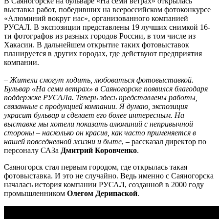
В Саяногорске на бульваре «На семи ветрах» открылась
выставка работ, победивших на всероссийском фотоконкурсе
«Алюминий вокруг нас», организованного компанией
РУСАЛ. В экспозиции представлены 19 лучших снимкой 16-
ти фотографов из разных городов России, в том числе из
Хакасии. В дальнейшем открытие таких фотовыставок
планируется в других городах, где действуют предприятия
компании.
– Жители смогут ходить, любоваться фотовыставкой.
Бульвар «На семи ветрах» в Саяногорске появился благодаря
поддержке РУСАЛа. Теперь здесь представлены работы,
связанные с продукцией компании. Я думаю, экспозиция
украсит бульвар и сделает его более интересным. На
выставке мы хотели показать алюминий с непривычной
стороны – насколько он красив, как часто применяется в
нашей повседневной жизни и быте
, – рассказал директор по
персоналу САЗа
Дмитрий Коровченко
.
Саяногорск стал первым городом, где открылась такая
фотовыставка. И это не случайно. Ведь именно с Саяногорска
началась история компании РУСАЛ, созданной в 2000 году
промышленником
Олегом Дерипаской
.