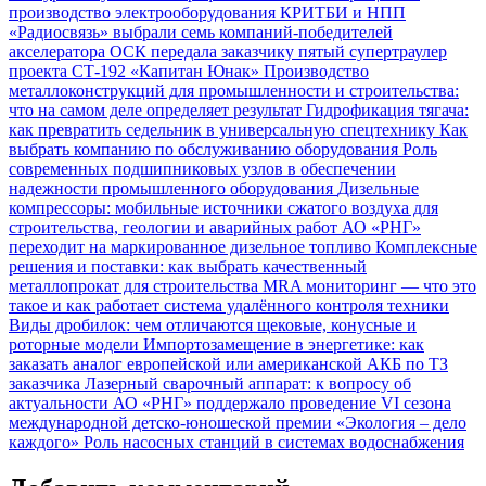
производство электрооборудования
КРИТБИ и НПП
«Радиосвязь» выбрали семь компаний-победителей
акселератора
ОСК передала заказчику пятый супертраулер
проекта СТ-192 «Капитан Юнак»
Производство
металлоконструкций для промышленности и строительства:
что на самом деле определяет результат
Гидрофикация тягача:
как превратить седельник в универсальную спецтехнику
Как
выбрать компанию по обслуживанию оборудования
Роль
современных подшипниковых узлов в обеспечении
надежности промышленного оборудования
Дизельные
компрессоры: мобильные источники сжатого воздуха для
строительства, геологии и аварийных работ
АО «РНГ»
переходит на маркированное дизельное топливо
Комплексные
решения и поставки: как выбрать качественный
металлопрокат для строительства
MRA мониторинг — что это
такое и как работает система удалённого контроля техники
Виды дробилок: чем отличаются щековые, конусные и
роторные модели
Импортозамещение в энергетике: как
заказать аналог европейской или американской АКБ по ТЗ
заказчика
Лазерный сварочный аппарат: к вопросу об
актуальности
АО «РНГ» поддержало проведение VI сезона
международной детско-юношеской премии «Экология – дело
каждого»
Роль насосных станций в системах водоснабжения