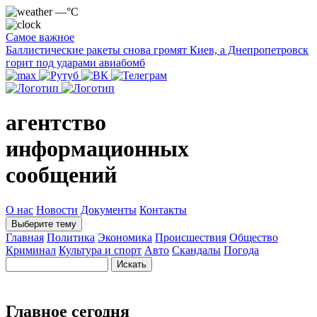
—°C
Самое важное
Баллистические ракеты снова громят Киев, а Днепропетровск
горит под ударами авиабомб
агентство
информационных
сообщений
О нас
Новости
Документы
Контакты
Выберите тему
Главная
Политика
Экономика
Происшествия
Общество
Криминал
Культура и спорт
Авто
Скандалы
Погода
Главное сегодня