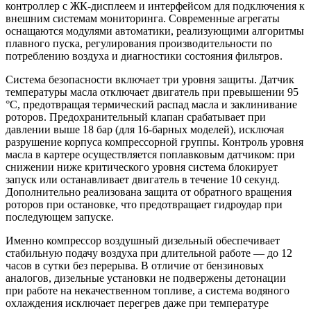
контроллер с ЖК-дисплеем и интерфейсом для подключения к
внешним системам мониторинга. Современные агрегаты
оснащаются модулями автоматики, реализующими алгоритмы
плавного пуска, регулирования производительности по
потреблению воздуха и диагностики состояния фильтров.
Система безопасности включает три уровня защиты. Датчик
температуры масла отключает двигатель при превышении 95
°C, предотвращая термический распад масла и заклинивание
роторов. Предохранительный клапан срабатывает при
давлении выше 18 бар (для 16-барных моделей), исключая
разрушение корпуса компрессорной группы. Контроль уровня
масла в картере осуществляется поплавковым датчиком: при
снижении ниже критического уровня система блокирует
запуск или останавливает двигатель в течение 10 секунд.
Дополнительно реализована защита от обратного вращения
роторов при остановке, что предотвращает гидроудар при
последующем запуске.
Именно компрессор воздушный дизельный обеспечивает
стабильную подачу воздуха при длительной работе — до 12
часов в сутки без перерыва. В отличие от бензиновых
аналогов, дизельные установки не подвержены детонации
при работе на некачественном топливе, а система водяного
охлаждения исключает перегрев даже при температуре