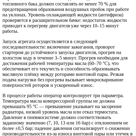
топливного бака должен составлять не менее 70 % для
предотвращения образования воздушных пробок при работе
на уклонах. Уровень охлаждающей жидкости (антифриза)
проверяется в расширительном бачке: недостаток жидкости
приводит к перегреву двигателя уже через 10–15 минут
работы.
Запуск агрегата осуществляется в следующей
последовательности: включение зажигания, проворот
стартером до устойчивого запуска двигателя, прогрев на
холостом ходу в течение 3–5 минут. Прогрев необходим для
достижения рабочей температуры масла (60–70 °C), что
обеспечивает его текучесть и способность образовывать
масляную плёнку между роторами винтовой пары. Резкая
подача нагрузки без прогрева вызывает микросваривание
поверхностей роторов и ускоренный износ.
В процессе работы оператор контролирует три параметра.
Температура масла компрессорной группы не должна
превышать 95 °C — превышение указывает на засорение
радиатора, низкий уровень масла или отказ термостата.
Давление в пневмосистеме должно соответствовать
заданному значению (7, 10, 13 или 16 бар) с отклонением не
более ±0,5 бар; падение давления сигнализирует о снижении
производительности из-за износа винтовой пары или утечек в