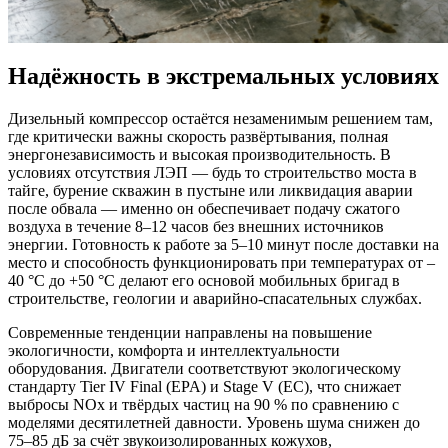
Надёжность в экстремальных условиях
Дизельный компрессор остаётся незаменимым решением там,
где критически важны скорость развёртывания, полная
энергонезависимость и высокая производительность. В
условиях отсутствия ЛЭП — будь то строительство моста в
тайге, бурение скважин в пустыне или ликвидация аварии
после обвала — именно он обеспечивает подачу сжатого
воздуха в течение 8–12 часов без внешних источников
энергии. Готовность к работе за 5–10 минут после доставки на
место и способность функционировать при температурах от –
40 °C до +50 °C делают его основой мобильных бригад в
строительстве, геологии и аварийно-спасательных службах.
Современные тенденции направлены на повышение
экологичности, комфорта и интеллектуальности
оборудования. Двигатели соответствуют экологическому
стандарту Tier IV Final (EPA) и Stage V (ЕС), что снижает
выбросы NOx и твёрдых частиц на 90 % по сравнению с
моделями десятилетней давности. Уровень шума снижен до
75–85 дБ за счёт звукоизолированных кожухов,