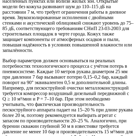
населённых пунктах или вблизи жилых зон. Открытые
модели без кожуха развивают шум до 110–115 дБ на
расстоянии 7 м, что требует ограничения работы в дневное
время. Звукоизолированные исполнения с двойными
стенками и акустической облицовкой снижают уровень до 75–
85 дБ, соответствующего требованиям СНиП 23-03-2003 для
строительных площадок в черте города. Кожух также
защищает компоненты от атмосферных осадков и пыли,
повышая надёжность в условиях повышенной влажности или
запылённости.
Выбор параметров должен основываться на реальных
потребностях технологического процесса с учётом потерь в
пневмосистеме. Каждые 10 метров рукава диаметром 25 мм
при давлении 7 бар вызывают потерю 0,15–0,2 бар, каждый
поворот на 90° эквивалентен 0,5 м дополнительной длины.
Например, для пескоструйной очистки металлоконструкций
требуется компрессор воздушный дизельный передвижной с
Q ≥ 10 м³/мин и P = 7–10 бар. При этом необходимо
учитывать, что фактическая производительность
пескоструйного аппарата падает на 15–20 % при длине рукава
более 20 м, поэтому рекомендуется выбирать агрегат с
запасом по производительности 20–25 %. Аналогично, при
бурении скважин глубиной 50 м в известняке требуется
давление не менее 10 бар и производительность 15 м³/мин для