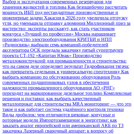
Выбор и эксплуатация современных резервуаров для
хранения жидкостей и топлива
Как безошибочно рассчитать
мощность ИБП под нестандартные производственные и
инженерные задачи
Хакасия в 2026 году увеличила отгрузку
угля, но уменьшила отправку алюминия
Миллионный приз за
мастерство: эксперты расскажут, как стать участником
конкурса «Лучший по профессии»
Москва наращивает
производство электрооборудования
КРИТБИ и НПП
«Радиосвязь» выбрали семь компаний-победителей
акселератора
ОСК передала заказчику пятый супертраулер
проекта СТ-192 «Капитан Юнак»
Производство
металлоконструкций для промышленности и строительства:
что на самом деле определяет результат
Гидрофикация тягача:
как превратить седельник в универсальную спецтехнику
Как
выбрать компанию по обслуживанию оборудования
Роль
современных подшипниковых узлов в обеспечении
надежности промышленного оборудования
АО «РНГ»
переходит на маркированное дизельное топливо
Комплексные
решения и поставки: как выбрать качественный
металлопрокат для строительства
MRA мониторинг — что это
такое и как работает система удалённого контроля техники
Виды дробилок: чем отличаются щековые, конусные и
роторные модели
Импортозамещение в энергетике: как
заказать аналог европейской или американской АКБ по ТЗ
заказчика
Лазерный сварочный аппарат: к вопросу об