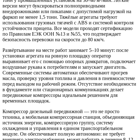
тонн у промышленных установок на 30–40 м³/мин. Лёгкие
версии могут буксироваться полноприводными
внедорожниками или пикапами с допустимой нагрузкой на
фаркоп не менее 1,5 тонн. Тяжёлые агрегаты требуют
использования грузовых тягачей с ABS и системой контроля
устойчивости прицепа. Все модели проходят сертификацию
по Правилам ЕЭК ООН №13 и №55, что подтверждает
безопасность перевозки на скорости до 80 км/ч.
Развёртывание на месте работ занимает 5–10 минут: после
установки агрегата на ровную площадку оператор
выравнивает его с помощью опорных домкратов, подключает
воздушные рукава к потребителям и запускает двигатель.
Современные системы автоматики обеспечивают прогрев
масла, проверку уровня топлива и давления в пневмосистеме
перед выходом на рабочий режим. Отсутствие необходимости
в фундаменте или стационарных коммуникациях делает
передвижные компрессоры идеальным решением для
временных площадок.
Компрессор дизельный передвижной — это не просто
техника, а мобильная компрессорная станция, объединяющая
источник энергии, компрессорную группу, систему
охлаждения и управления в едином транспортабельном
модуле. Он обеспечивает полную автономию: не требует
внешнего электроснабжения, может работать в течение 8–12