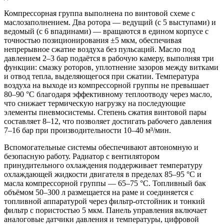
Компрессорная группа выполнена по винтовой схеме с
маслозаполнением. Два ротора — ведущий (с 5 выступами) и
ведомый (с 6 впадинами) — вращаются в едином корпусе с
точностью позиционирования ±5 мкм, обеспечивая
непрерывное сжатие воздуха без пульсаций. Масло под
давлением 2–3 бар подаётся в рабочую камеру, выполняя три
функции: смазку роторов, уплотнение зазоров между витками
и отвод тепла, выделяющегося при сжатии. Температура
воздуха на выходе из компрессорной группы не превышает
80–90 °C благодаря эффективному теплоотводу через масло,
что снижает термическую нагрузку на последующие
элементы пневмосистемы. Степень сжатия винтовой пары
составляет 8–12, что позволяет достигать рабочего давления
7–16 бар при производительности 10–40 м³/мин.
Вспомогательные системы обеспечивают автономную и
безопасную работу. Радиатор с вентилятором
принудительного охлаждения поддерживает температуру
охлаждающей жидкости двигателя в пределах 85–95 °C и
масла компрессорной группы — 65–75 °C. Топливный бак
объёмом 50–300 л размещается на раме и соединяется с
топливной аппаратурой через фильтр-отстойник и тонкий
фильтр с пористостью 5 мкм. Панель управления включает
аналоговые датчики давления и температуры, цифровой