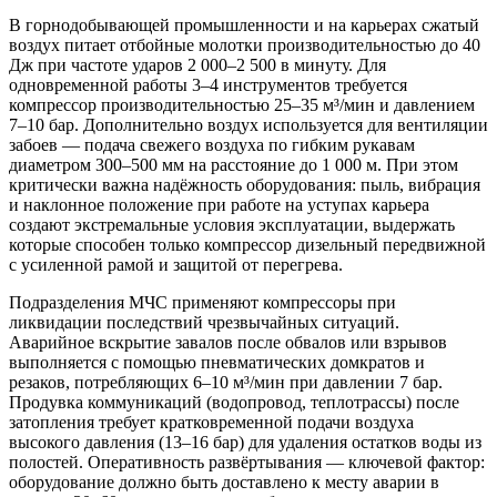
В горнодобывающей промышленности и на карьерах сжатый
воздух питает отбойные молотки производительностью до 40
Дж при частоте ударов 2 000–2 500 в минуту. Для
одновременной работы 3–4 инструментов требуется
компрессор производительностью 25–35 м³/мин и давлением
7–10 бар. Дополнительно воздух используется для вентиляции
забоев — подача свежего воздуха по гибким рукавам
диаметром 300–500 мм на расстояние до 1 000 м. При этом
критически важна надёжность оборудования: пыль, вибрация
и наклонное положение при работе на уступах карьера
создают экстремальные условия эксплуатации, выдержать
которые способен только компрессор дизельный передвижной
с усиленной рамой и защитой от перегрева.
Подразделения МЧС применяют компрессоры при
ликвидации последствий чрезвычайных ситуаций.
Аварийное вскрытие завалов после обвалов или взрывов
выполняется с помощью пневматических домкратов и
резаков, потребляющих 6–10 м³/мин при давлении 7 бар.
Продувка коммуникаций (водопровод, теплотрассы) после
затопления требует кратковременной подачи воздуха
высокого давления (13–16 бар) для удаления остатков воды из
полостей. Оперативность развёртывания — ключевой фактор:
оборудование должно быть доставлено к месту аварии в