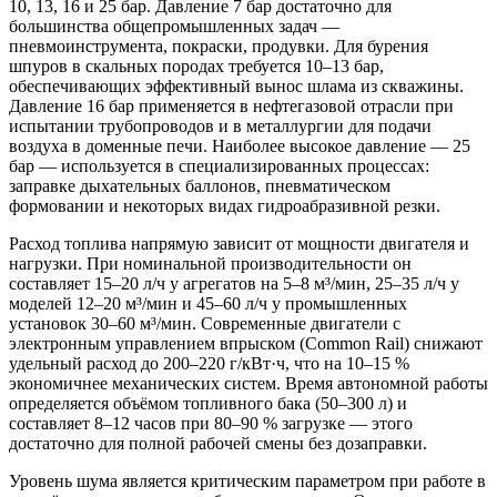
10, 13, 16 и 25 бар. Давление 7 бар достаточно для
большинства общепромышленных задач —
пневмоинструмента, покраски, продувки. Для бурения
шпуров в скальных породах требуется 10–13 бар,
обеспечивающих эффективный вынос шлама из скважины.
Давление 16 бар применяется в нефтегазовой отрасли при
испытании трубопроводов и в металлургии для подачи
воздуха в доменные печи. Наиболее высокое давление — 25
бар — используется в специализированных процессах:
заправке дыхательных баллонов, пневматическом
формовании и некоторых видах гидроабразивной резки.
Расход топлива напрямую зависит от мощности двигателя и
нагрузки. При номинальной производительности он
составляет 15–20 л/ч у агрегатов на 5–8 м³/мин, 25–35 л/ч у
моделей 12–20 м³/мин и 45–60 л/ч у промышленных
установок 30–60 м³/мин. Современные двигатели с
электронным управлением впрыском (Common Rail) снижают
удельный расход до 200–220 г/кВт·ч, что на 10–15 %
экономичнее механических систем. Время автономной работы
определяется объёмом топливного бака (50–300 л) и
составляет 8–12 часов при 80–90 % загрузке — этого
достаточно для полной рабочей смены без дозаправки.
Уровень шума является критическим параметром при работе в