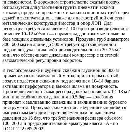
пневмосистем. В дорожном строительстве сжатый воздух
используется для уплотнения грунта пневматическими
катками, продувки дренажных и канализационных труб перед
сдачей в эксплуатацию, а также для пескоструйной очистки
металлических конструкций мостов и опор ЛЭП. Для
пескоструя требуется давление 7–10 бар и производительность
не менее 10–12 м³/мин — параметры, достижимые только на
базе мощных дизельных установок. Продувка труб диаметром
300–600 мм на длине до 500 м требует кратковременной
подачи воздуха с пиковой производительностью 20–25 м³/
мин, что обеспечивает дизельный компрессор с системой
автоматической регулировки оборотов.
В геологоразведке и бурении скважин глубиной до 300 м
применяется пневмоударный метод, при котором сжатый
воздух подаётся в скважину под давлением 10–14 бар для
активации перфоратора и выноса шлама на поверхность.
Производительность компрессора должна составлять 12–18 м³/
мин при стабильности давления ±0,5 бар — колебания
приводят к заиливанию скважины и заклиниванию бурового
инструмента. Продувка скважин после бурения выполняется
импульсным методом с кратковременным повышением
давления до 16 бар, что требует наличия ресивера объёмом
100–200 л и предохранительной арматуры класса «А» по
ГОСТ 12.2.085-2002.