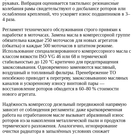
рукавах. Вибрация оценивается тактильно: резонансные
колебания рамы свидетельствуют о дисбалансе роторов или
ослаблении креплений, что ускоряет износ подшипников в 3–
4 раза.
Регламент технического обслуживания строго привязан к
наработке в моточасах. Замена масла в компрессорной группе
обязательна каждые 250 моточасов для новых агрегатов
(обкатка) и каждые 500 моточасов в штатном режиме.
Использование специализированного компрессорного масла с
классом вязкости ISO VG 46 или 68 и термической
стабильностью до 120 °C критично для предотвращения
закоксовывания. Одновременно заменяются масляный,
воздушный и топливный фильтры. Пренебрежение ТО
неизбежно приводит к перегреву, закоксовыванию масляных
каналов и ускоренному износу винтовой пары —
восстановление роторов обходится в 60–80 % стоимости
нового агрегата.
Надёжность компрессор дизельный передвижной напрямую
зависит от соблюдения регламента: даже кратковременная
работа на отработанном масле вызывает абразивный износ
роторов из-за накопления металлической пыли и продуктов
термического разложения. Аналогично, игнорирование
очистки радиатора в запылённых условиях снижает