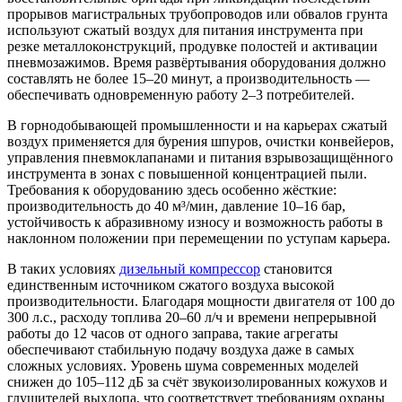
прорывов магистральных трубопроводов или обвалов грунта
используют сжатый воздух для питания инструмента при
резке металлоконструкций, продувке полостей и активации
пневмозажимов. Время развёртывания оборудования должно
составлять не более 15–20 минут, а производительность —
обеспечивать одновременную работу 2–3 потребителей.
В горнодобывающей промышленности и на карьерах сжатый
воздух применяется для бурения шпуров, очистки конвейеров,
управления пневмоклапанами и питания взрывозащищённого
инструмента в зонах с повышенной концентрацией пыли.
Требования к оборудованию здесь особенно жёсткие:
производительность до 40 м³/мин, давление 10–16 бар,
устойчивость к абразивному износу и возможность работы в
наклонном положении при перемещении по уступам карьера.
В таких условиях
дизельный компрессор
становится
единственным источником сжатого воздуха высокой
производительности. Благодаря мощности двигателя от 100 до
300 л.с., расходу топлива 20–60 л/ч и времени непрерывной
работы до 12 часов от одного заправа, такие агрегаты
обеспечивают стабильную подачу воздуха даже в самых
сложных условиях. Уровень шума современных моделей
снижен до 105–112 дБ за счёт звукоизолированных кожухов и
глушителей выхлопа, что соответствует требованиям охраны