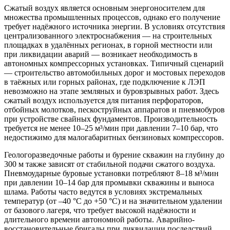
Сжатый воздух является основным энергоносителем для
множества промышленных процессов, однако его получение
требует надёжного источника энергии. В условиях отсутствия
централизованного электроснабжения — на строительных
площадках в удалённых регионах, в горной местности или
при ликвидации аварий — возникает необходимость в
автономных компрессорных установках. Типичный сценарий
— строительство автомобильных дорог и мостовых переходов
в таёжных или горных районах, где подключение к ЛЭП
невозможно на этапе земляных и буровзрывных работ. Здесь
сжатый воздух используется для питания перфораторов,
отбойных молотков, пескоструйных аппаратов и пневмобуров
при устройстве свайных фундаментов. Производительность
требуется не менее 10–25 м³/мин при давлении 7–10 бар, что
недостижимо для малогабаритных бензиновых компрессоров.
Геологоразведочные работы и бурение скважин на глубину до
300 м также зависят от стабильной подачи сжатого воздуха.
Пневмоударные буровые установки потребляют 8–18 м³/мин
при давлении 10–14 бар для промывки скважины и выноса
шлама. Работы часто ведутся в условиях экстремальных
температур (от –40 °C до +50 °C) и на значительном удалении
от базового лагеря, что требует высокой надёжности и
длительного времени автономной работы. Аварийно-
восстановительные бригады при ликвидации последствий