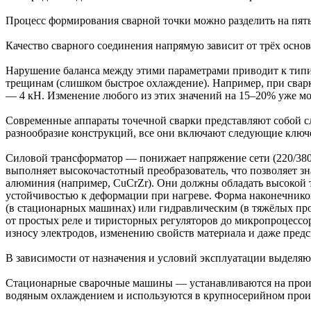
Процесс формирования сварной точки можно разделить на пять
Качество сварного соединения напрямую зависит от трёх осно
Нарушение баланса между этими параметрами приводит к типич
трещинам (слишком быстрое охлаждение). Например, при сварк
— 4 кН. Изменение любого из этих значений на 15–20% уже мо
Современные аппараты точечной сварки представляют собой 
разнообразие конструкций, все они включают следующие ключ
Силовой трансформатор — понижает напряжение сети (220/380 
выполняет высокочастотный преобразователь, что позволяет з
алюминия (например, CuCrZr). Они должны обладать высокой т
устойчивостью к деформации при нагреве. Форма наконечнико
(в стационарных машинах) или гидравлическим (в тяжёлых пр
от простых реле и тиристорных регуляторов до микропроцессо
износу электродов, изменению свойств материала и даже пред
В зависимости от назначения и условий эксплуатации выделя
Стационарные сварочные машины — устанавливаются на произ
водяным охлаждением и используются в крупносерийном прои