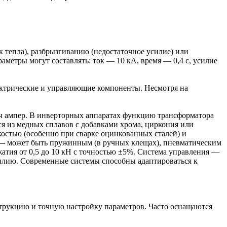
 тепла), разбрызгиванию (недостаточное усилие) или
метры могут составлять: ток — 10 кА, время — 0,4 с, усилие
ктрические и управляющие компоненты. Несмотря на
яч ампер. В инверторных аппаратах функцию трансформатора
ся из медных сплавов с добавками хрома, циркония или
остью (особенно при сварке оцинкованных сталей) и
 — может быть пружинным (в ручных клещах), пневматическим
атия от 0,5 до 10 кН с точностью ±5%. Система управления —
силию. Современные системы способны адаптироваться к
рукцию и точную настройку параметров. Часто оснащаются