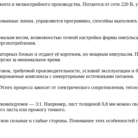
нта и мелкосерийного производства. Питаются от сети 220 В, 
ванные линии, управляются программно, способны выполнять с
малым весом, возможностью точной настройки формы импульса 
ергопотребления.
торных блоках и отдают её коротким, но мощным импульсом. П
ергии за минимальное время.
товок, требуемой производительности, условий эксплуатации и 
изированные комплексы с инверторными источниками питания.
Успех процесса зависит от электрического сопротивления, тепл
омендуемое — 3:1. Например, лист толщиной 0,8 мм можно свар
ого листа или прожогу тонкого.
 свои сильные и слабые стороны. Понимание этих особенностей