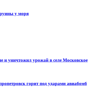
 руины у моря
е и уничтожил урожай в селе Московское
епропетровск горит под ударами авиабомб