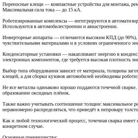
Переносные клещи — компактные устройства для монтажа, ремо
Максимальная сила тока — до 15 кА.
Роботизированные комплексы — интегрируются в автоматизиро
Используются в автомобилестроении и авиастроении.
Инверторные аппараты — отличаются высоким КПД (до 90%), 
чувствительными материалами и в условиях ограниченного эн
Конденсаторные установки — накапливают энергию в конденса
электронных компонентов, где требуется высокая плотность эн
Выбор типа оборудования зависит от материала, толщины заго
клещей, а для сборки кузовов автомобилей необходимы робот
Не все металлы одинаково хорошо поддаются точечной сварке. 
образованию оксидных плёнок.
Также важно учитывать соотношение толщин: максимальное рек
неравномерно распределяться, что приведёт к непровару толст
Как и любой технологический процесс, точечная сварка имеет
конкретном случае.
Основные преимущества: