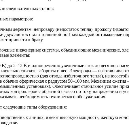
 последовательных этапов:
вных параметров:
ным дефектам: непровару (недостаток тепла), прожогу (избыток
е двух листов стали толщиной по 1 мм каждый оптимальные пара
жет привести к браку.
сложные инженерные системы, объединяющие механические, эле
евые элементы:
В) до 2–12 В и одновременно увеличивает ток до десятков тыс
начительно снизить габариты и вес. Электроды — изготавливают
еплопроводностью (для отвода избыточного тепла), износостойк
в обычно сферическая с радиусом 50–100 мм. Механизм сжатия
омышленных установках). Обеспечивает стабильное усилие приж
рных контроллеров с обратной связью по току, напряжению и у
сказывать необходимость технического обслуживания.
ют следующие типы оборудования:
водственных линиях, имеют высокую мощность, жёсткую конст
зводстве.