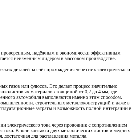
 к проверенным, надёжным и экономически эффективным
стаётся неизменным лидером в массовом производстве.
еских деталей за счёт прохождения через них электрического
ых газов или флюсов. Это делает процесс значительно
нколистовых материалов толщиной от 0,2 до 4 мм, где
еменного автомобиля выполняются именно этим способом.
ромышленности, строительных металлоконструкций и даже в
сплуатационные затраты и возможность полной интеграции в
ии электрического тока через проводник с сопротивлением
 тока. В зоне контакта двух металлических листов и медных
, достаточная для расплавления металла.