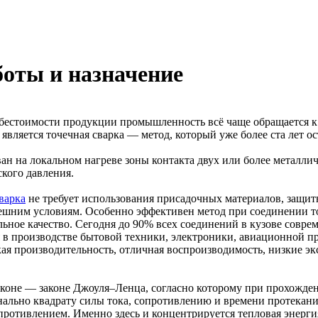
боты и назначение
ебестоимости продукции промышленность всё чаще обращается
является точечная сварка — метод, который уже более ста лет о
ан на локальном нагреве зоны контакта двух или более металлич
кого давления.
варка
не требует использования присадочных материалов, защитн
ешним условиям. Особенно эффективен метод при соединении то
льное качество. Сегодня до 90% всех соединений в кузове совр
 в производстве бытовой техники, электроники, авиационной п
 производительность, отличная воспроизводимость, низкие эк
коне — законе Джоуля–Ленца, согласно которому при прохожден
ально квадрату силы тока, сопротивлению и времени протекания
ротивлением. Именно здесь и концентрируется тепловая энергия