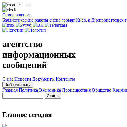
—°C
Самое важное
Баллистические ракеты снова громят Киев, а Днепропетровск 
агентство
информационных
сообщений
О нас
Новости
Документы
Контакты
Выберите тему
Главная
Политика
Экономика
Происшествия
Общество
Крими
Главное сегодня