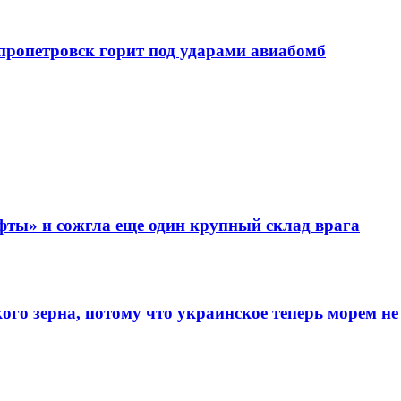
епропетровск горит под ударами авиабомб
фты» и сожгла еще один крупный склад врага
го зерна, потому что украинское теперь морем не