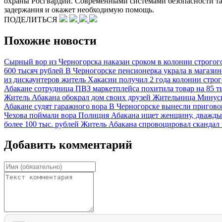
охраны Росгвардии. Современными системами безопасности так
задержания и окажет необходимую помощь.
ПОДЕЛИТЬСЯ
Похожие новости
Сырный вор из Черногорска наказан сроком в колонии строго
600 тысяч рублей
В Черногорске пенсионерка украла в магази
из дискаунтеров житель Хакасии получил 2 года колонии стро
Абакане сотрудница ПВЗ маркетплейса похитила товар на 85 
Житель Абакана обокрал дом своих друзей
Жительница Минуси
Абакане судят гаражного вора
В Черногорске вынесли пригово
Чехова поймали вора
Полиция Абакана ищет женщину, дважды
более 100 тыс. рублей
Житель Абакана спровоцировал скандал 
Добавить комментарий