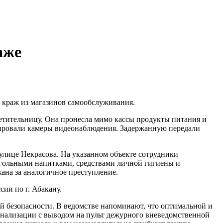
аже
 краж из магазинов самообслуживания.
етительницу. Она пронесла мимо кассы продукты питания и
сировали камеры видеонаблюдения. Задержанную передали
лице Некрасова. На указанном объекте сотрудники
огольными напитками, средствами личной гигиены и
жана за аналогичное преступление.
ии по г. Абакану.
ой безопасности. В ведомстве напоминают, что оптимальной и
гнализации с выводом на пульт дежурного вневедомственной