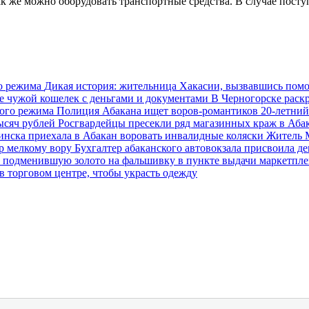
 же можно оборудовать транспортные средства. В случае поступ
го режима
Дикая история: жительница Хакасии, вызвавшись помо
не чужой кошелек с деньгами и документами
В Черногорске раск
гого режима
Полиция Абакана ищет воров-романтиков
20-летний
тысяч рублей
Росгвардейцы пресекли ряд магазинных краж в Аба
нска приехала в Абакан воровать инвалидные коляски
Житель 
р мелкому вору
Бухгалтер абаканского автовокзала присвоила д
 подменившую золото на фальшивку в пункте выдачи маркетпл
в торговом центре, чтобы украсть одежду