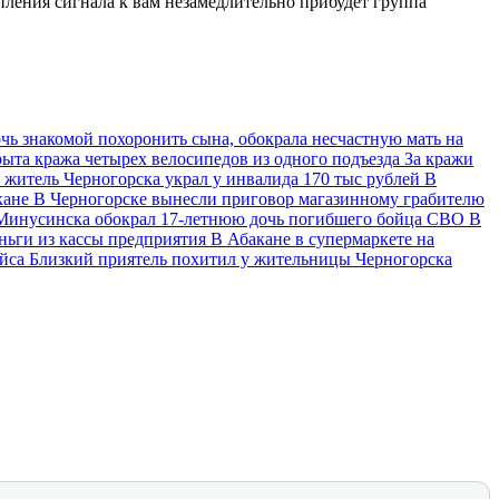
ления сигнала к вам незамедлительно прибудет группа
чь знакомой похоронить сына, обокрала несчастную мать на
рыта кража четырех велосипедов из одного подъезда
За кражи
 житель Черногорска украл у инвалида 170 тыс рублей
В
кане
В Черногорске вынесли приговор магазинному грабителю
Минусинска обокрал 17-летнюю дочь погибшего бойца СВО
В
еньги из кассы предприятия
В Абакане в супермаркете на
ейса
Близкий приятель похитил у жительницы Черногорска