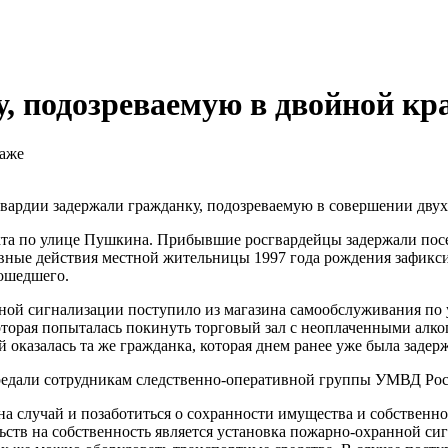
, подозреваемую в двойной кр
вардии задержали гражданку, подозреваемую в совершении двух
екта по улице Пушкина. Прибывшие росгвардейцы задержали пос
авные действия местной жительницы 1997 года рождения зафик
зошедшего.
ой сигнализации поступило из магазина самообслуживания по у
оторая попыталась покинуть торговый зал с неоплаченными алк
оказалась та же гражданка, которая днем ранее уже была задер
редали сотрудникам следственно-оперативной группы УМВД Росс
на случай и позаботиться о сохранности имущества и собственн
ств на собственность является установка пожарно-охранной си