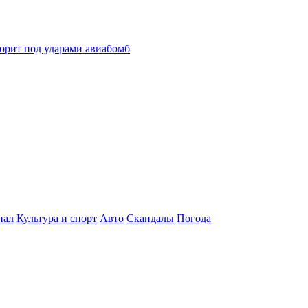
горит под ударами авиабомб
нал
Культура и спорт
Авто
Скандалы
Погода