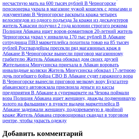
несчастную мать на 600 тысяч рублей
В Черногорске
пенсионерка украла в магазине чужой кошелек с деньгами и
документами
В Черногорске раскрыта кража четырех
велосипедов из одного подъезда
За кражи из дискаунтеров
житель Хакасии получил 2 года колонии строгого режима
Полиция Абакана ищет воров-романтиков
20-летний житель
Черногорска украл у инвалида 170 тыс рублей
В Абакане
сотрудница ПВЗ маркетплейса похитила товар на 85 тысяч
рублей
Росгвардейцы пресекли ряд магазинных краж в
Абакане
В Черногорске вынесли приговор магазинному
грабителю
Житель Абакана обокрал дом своих друзей
Жительница Минусинска приехала в Абакан воровать
инвалидные коляски
Житель Минусинска обокрал 17-летнюю
дочь погибшего бойца СВО
В Абакане судят гаражного вора
В Черногорске вынесли приговор мелкому вору
Бухгалтер
абаканского автовокзала присвоила деньги из кассы
предприятия
В Абакане в супермаркете на Чехова поймали
вора
Полиция Абакана ищет женщину, дважды подменившую
золото на фальшивку в пункте выдачи маркетплейса
В
Абакане задержали женщину, подозреваемую в двойной
краже
Житель Абакана спровоцировал скандал в торговом
центре, чтобы украсть одежду
Добавить комментарий