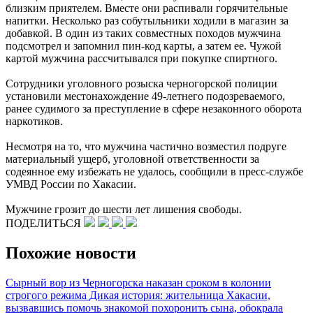
близким приятелем. Вместе они распивали горячительные
напитки. Несколько раз собутыльники ходили в магазин за
добавкой. В один из таких совместных походов мужчина
подсмотрел и запомнил пин-код карты, а затем ее. Чужой
картой мужчина рассчитывался при покупке спиртного.
Сотрудники уголовного розыска черногорской полиции
установили местонахождение 49-летнего подозреваемого,
ранее судимого за преступление в сфере незаконного оборота
наркотиков.
Несмотря на то, что мужчина частично возместил подруге
материальный ущерб, уголовной ответственности за
содеянное ему избежать не удалось, сообщили в пресс-службе
УМВД России по Хакасии.
Мужчине грозит до шести лет лишения свободы.
ПОДЕЛИТЬСЯ
Похожие новости
Сырный вор из Черногорска наказан сроком в колонии
строгого режима
Дикая история: жительница Хакасии,
вызвавшись помочь знакомой похоронить сына, обокрала