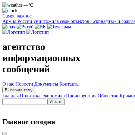
—°C
Самое важное
Армия России уничтожила семь объектов «Укрнафты» и сожгла
агентство
информационных
сообщений
О нас
Новости
Документы
Контакты
Выберите тему
Главная
Политика
Экономика
Происшествия
Общество
Крими
Главное сегодня