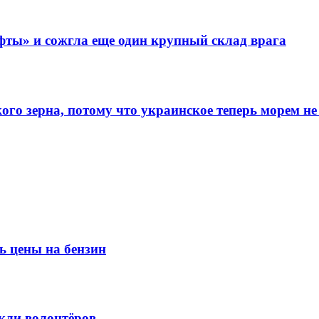
фты» и сожгла еще один крупный склад врага
го зерна, потому что украинское теперь морем не
ь цены на бензин
кли волонтёров