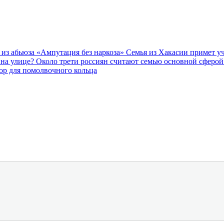
 из абьюза «Ампутация без наркоза»
Семья из Хакасии примет уч
 на улице?
Около трети россиян считают семью основной сферо
р для помолвочного кольца