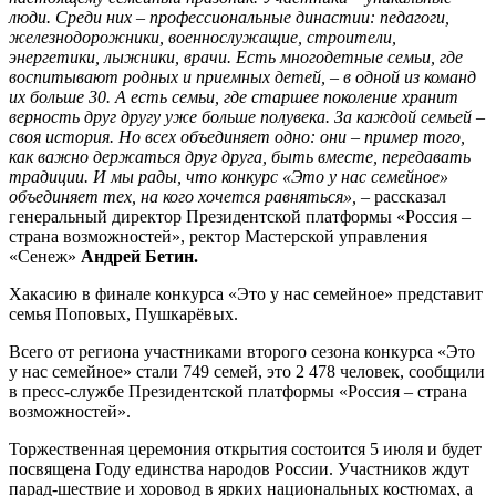
люди. Среди них – профессиональные династии: педагоги,
железнодорожники, военнослужащие, строители,
энергетики, лыжники, врачи. Есть многодетные семьи, где
воспитывают родных и приемных детей, – в одной из команд
их больше 30. А есть семьи, где старшее поколение хранит
верность друг другу уже больше полувека. За каждой семьей –
своя история. Но всех объединяет одно: они – пример того,
как важно держаться друг друга, быть вместе, передавать
традиции. И мы рады, что конкурс «Это у нас семейное»
объединяет тех, на кого хочется равняться
»,
– рассказал
генеральный директор Президентской платформы «Россия –
страна возможностей», ректор Мастерской управления
«Сенеж»
Андрей Бетин.
Хакасию в финале конкурса «Это у нас семейное» представит
семья Поповых, Пушкарёвых.
Всего от региона участниками второго сезона конкурса «Это
у нас семейное» стали 749 семей, это 2 478 человек, сообщили
в пресс-службе Президентской платформы «Россия – страна
возможностей».
Торжественная церемония открытия состоится 5 июля и будет
посвящена Году единства народов России. Участников ждут
парад-шествие и хоровод в ярких национальных костюмах, а