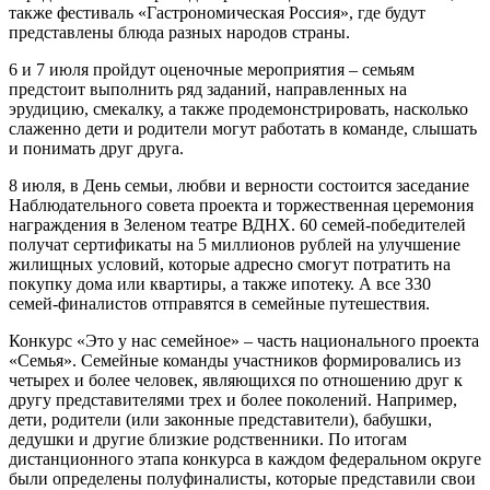
также фестиваль «Гастрономическая Россия», где будут
представлены блюда разных народов страны.
6 и 7 июля пройдут оценочные мероприятия – семьям
предстоит выполнить ряд заданий, направленных на
эрудицию, смекалку, а также продемонстрировать, насколько
слаженно дети и родители могут работать в команде, слышать
и понимать друг друга.
8 июля, в День семьи, любви и верности состоится заседание
Наблюдательного совета проекта и торжественная церемония
награждения в Зеленом театре ВДНХ. 60 семей-победителей
получат сертификаты на 5 миллионов рублей на улучшение
жилищных условий, которые адресно смогут потратить на
покупку дома или квартиры, а также ипотеку. А все 330
семей-финалистов отправятся в семейные путешествия.
Конкурс «Это у нас семейное» – часть национального проекта
«Семья». Семейные команды участников формировались из
четырех и более человек, являющихся по отношению друг к
другу представителями трех и более поколений. Например,
дети, родители (или законные представители), бабушки,
дедушки и другие близкие родственники. По итогам
дистанционного этапа конкурса в каждом федеральном округе
были определены полуфиналисты, которые представили свои