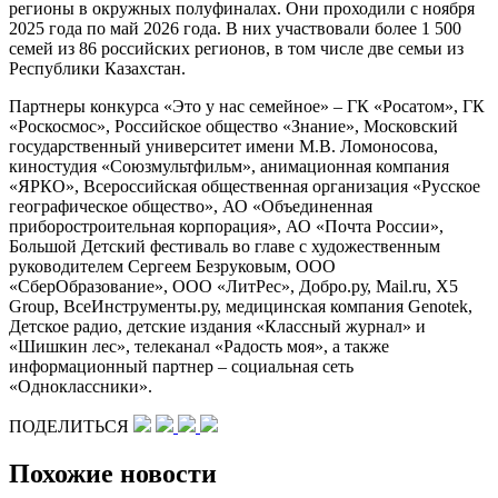
регионы в окружных полуфиналах. Они проходили с ноября
2025 года по май 2026 года. В них участвовали более 1 500
семей из 86 российских регионов, в том числе две семьи из
Республики Казахстан.
Партнеры конкурса «Это у нас семейное» – ГК «Росатом», ГК
«Роскосмос», Российское общество «Знание», Московский
государственный университет имени М.В. Ломоносова,
киностудия «Союзмультфильм», анимационная компания
«ЯРКО», Всероссийская общественная организация «Русское
географическое общество», АО «Объединенная
приборостроительная корпорация», АО «Почта России»,
Большой Детский фестиваль во главе с художественным
руководителем Сергеем Безруковым, ООО
«СберОбразование», ООО «ЛитРес», Добро.ру, Mail.ru, X5
Group, ВсеИнструменты.ру, медицинская компания Genotek,
Детское радио, детские издания «Классный журнал» и
«Шишкин лес», телеканал «Радость моя», а также
информационный партнер – социальная сеть
«Одноклассники».
ПОДЕЛИТЬСЯ
Похожие новости