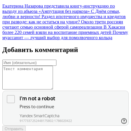
Екатерина Назарова представила книгу-инструкцию по
выходу из абьюза «Ампутация без наркоза»
С Днём семьи,
любви и верности!
Раздел ипотечного имущества и кредитов
при разводе: как не остаться на улице?
Около трети россиян
считают семью основной сферой самореализации
В Хакасии
более 220 семей взяли на воспитание приемных детей
Почему
муассанит — лучший выбор для помолвочного кольца
Добавить комментарий
Отправить