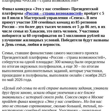
платформы «Россия – страна возможностей»
Ф
инал конкурса «Это у нас семейное»
Президентской
платформы
«Россия – страна возможностей»
пройдет с
5
по
8 июля в Мастерской управления «Сенеж»
.
В нем
примут участие
330 семейных команд из 8
5
регионов
России
– это
более
двух
тысяч человек
от 5 до
86
лет
, в их
числе семья из Хакасии, это пять человек
.
Участники
поборются за
60 сертификатов по 5 миллионов рублей на
улучшение жилищных условий. Победители будут названы
в День семьи, любви и верности.
Семьи, ставшие финалистами самого массового проекта
Президентской платформы «Россия – страна возможностей»,
соберутся на одной площадке: 300 команд были определены
по итогам окружных полуфиналов, а еще 30 – по итогам
выполнения дополнительных заданий, которые участники,
прошедшие в полуфиналы, выполняли онлайн с ноября 2025
по май 2026 года.
«Целый год семьи по всей стране выполняли задания, узнавали
друг друга заново, искали общие увлечения и все ближе
знакомились с историей своего рода. Совсем скоро в Москве
пройдет финал конкурса «Это у нас семейное». Но для нас
это не столько соревнование, сколько большой, теплый, по-
настоящему семейный праздник. Участники – уникальные