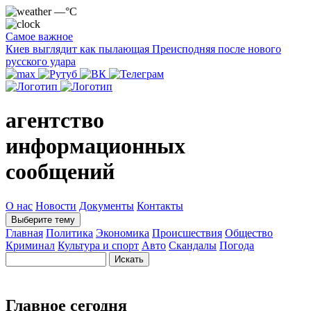
—°C
Самое важное
Киев выглядит как пылающая Преисподняя после нового
русского удара
агентство
информационных
сообщений
О нас
Новости
Документы
Контакты
Выберите тему
Главная
Политика
Экономика
Происшествия
Общество
Криминал
Культура и спорт
Авто
Скандалы
Погода
Главное сегодня