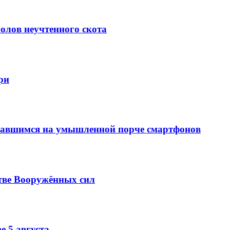
олов неучтенного скота
ри
вавшимся на умышленной порче смартфонов
тве Вооружённых сил
е 5 августа