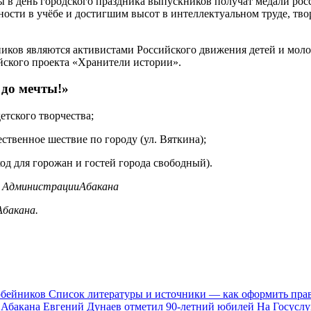
в день городского праздника выпускников получат медали росси
ти в учёбе и достигшим высот в интеллектуальном труде, твор
иков являются активистами Российского движения детей и мол
ского проекта «Хранители истории».
до мечты!»
етского творчества;
твенное шествие по городу (ул. Вяткина);
од для горожан и гостей города свободный).
я АдминистрацииАбакана
бакана.
обейников
Список литературы и источники — как оформить пр
 Абакана Евгений Дунаев отметил 90-летний юбилей
На Госуслу