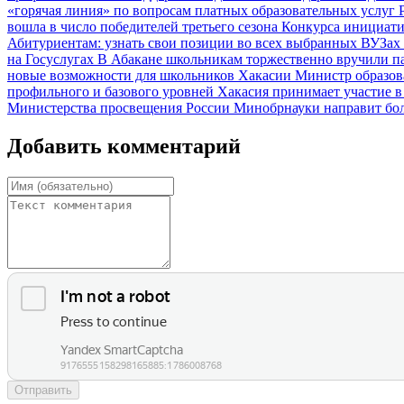
«горячая линия» по вопросам платных образовательных услуг
вошла в число победителей третьего сезона Конкурса инициа
Абитуриентам: узнать свои позиции во всех выбранных ВУЗах
на Госуслугах
В Абакане школьникам торжественно вручили п
новые возможности для школьников Хакасии
Министр образов
профильного и базового уровней
Хакасия принимает участие 
Министерства просвещения России
Минобрнауки направит боле
Добавить комментарий
Отправить