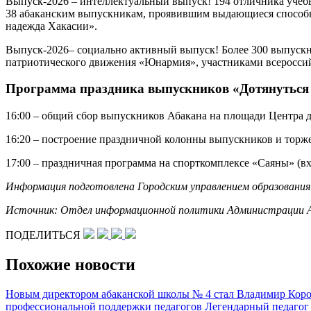
Выпуск-2026 – интеллектуальный выпуск! 194 отличника учёбы 
38 абаканским выпускникам, проявившим выдающиеся способнос
надежда Хакасии».
Выпуск-2026– социально активный выпуск! Более 300 выпускн
патриотического движения «Юнармия», участниками всероссий
Программа праздника выпускников «Дотянуться 
16:00 – общий сбор выпускников Абакана на площади Центра д
16:20 – построение праздничной колонны выпускников и торжес
17:00 – праздничная программа на спорткомплексе «Саяны» (вх
Информация подготовлена Городским управлением образовани
Источник: Отдел информационной политики Администрации А
ПОДЕЛИТЬСЯ
Похожие новости
Новым директором абаканской школы № 4 стал Владимир Кор
профессиональной поддержки педагогов
Легендарный педагог