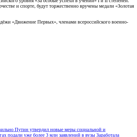
йского уровня «За особые успехи в учении» I и II степеней.
честве и спорте, будут торжественно вручены медали «Золотая
одёжи «Движение Первых», членами всероссийского военно-
авильно
Путин утвердил новые меры социальной и
гах подали уже более 3 млн заявлений в вузы
Заработала