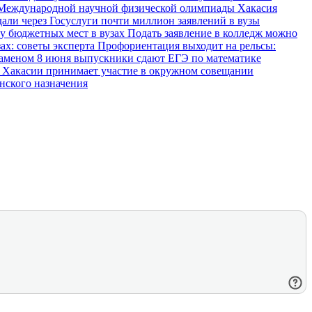
и Международной научной физической олимпиады
Хакасия
али через Госуслуги почти миллион заявлений в вузы
у бюджетных мест в вузах
Подать заявление в колледж можно
ах: советы эксперта
Профориентация выходит на рельсы:
заменом
8 июня выпускники сдают ЕГЭ по математике
 Хакасии принимает участие в окружном совещании
нского назначения