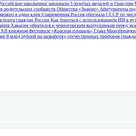
Российские школьники завоевали 5 золотых медалей и Гран-пр
тив родительских сообществ Общества «Знание»
Абитуриенты под
 можно в один клик
Современная Россия обогнала СССР по числ
аспорта граждан России
Как бороться с использованием ИИ в вуз
ания Хакасии обратился к черногорским выпускникам перед эк
в XII книжном фестивале «Красная площадь»
Глава Минобрнауки
е 8 млрд рублей на разработку отечественных приборов гражда