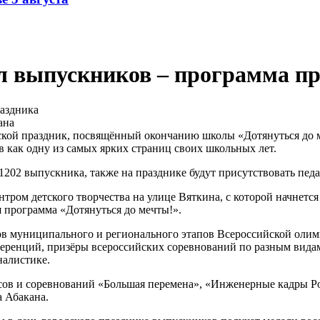
ал выпускников – программа п
ана
дской праздник, посвящённый окончанию школы «Дотянуться до м
как одну из самых ярких страниц своих школьных лет.
1202 выпускника, также на празднике будут присутствовать педа
нтром детского творчества на улице Вяткина, с которой начнет
я программа «Дотянуться до мечты!».
ров муниципального и регионального этапов Всероссийской олим
ренций, призёры всероссийских соревнований по разным видам 
налистике.
рсов и соревнований «Большая перемена», «Инженерные кадры 
 Абакана.