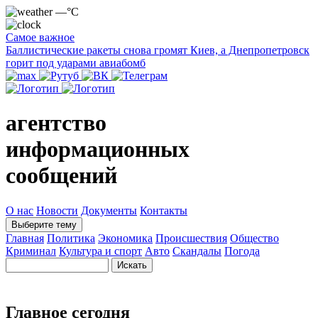
—°C
Самое важное
Баллистические ракеты снова громят Киев, а Днепропетровск
горит под ударами авиабомб
агентство
информационных
сообщений
О нас
Новости
Документы
Контакты
Выберите тему
Главная
Политика
Экономика
Происшествия
Общество
Криминал
Культура и спорт
Авто
Скандалы
Погода
Главное сегодня