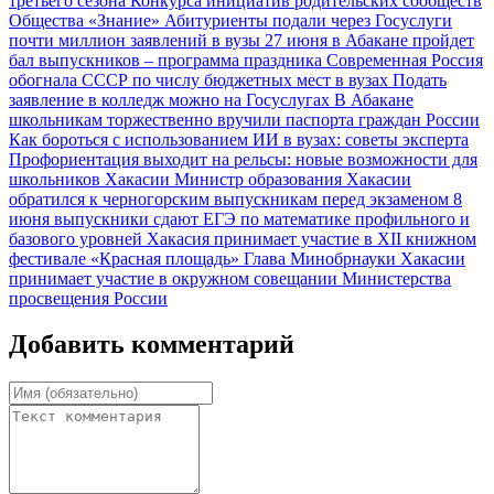
третьего сезона Конкурса инициатив родительских сообществ
Общества «Знание»
Абитуриенты подали через Госуслуги
почти миллион заявлений в вузы
27 июня в Абакане пройдет
бал выпускников – программа праздника
Современная Россия
обогнала СССР по числу бюджетных мест в вузах
Подать
заявление в колледж можно на Госуслугах
В Абакане
школьникам торжественно вручили паспорта граждан России
Как бороться с использованием ИИ в вузах: советы эксперта
Профориентация выходит на рельсы: новые возможности для
школьников Хакасии
Министр образования Хакасии
обратился к черногорским выпускникам перед экзаменом
8
июня выпускники сдают ЕГЭ по математике профильного и
базового уровней
Хакасия принимает участие в XII книжном
фестивале «Красная площадь»
Глава Минобрнауки Хакасии
принимает участие в окружном совещании Министерства
просвещения России
Добавить комментарий