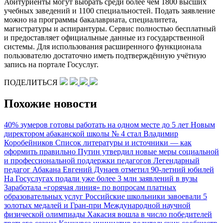
Абитуриенты могут выбрать среди более чем 1800 высших
учебных заведений и 1100 специальностей. Подать заявление
можно на программы бакалавриата, специалитета,
магистратуры и аспирантуры. Сервис полностью бесплатный
и предоставляет официальные данные из государственной
системы. Для использования расширенного функционала
пользователю достаточно иметь подтверждённую учётную
запись на портале Госуслуг.
ПОДЕЛИТЬСЯ
Похожие новости
40% зумеров готовы работать на одном месте до 5 лет
Новым
директором абаканской школы № 4 стал Владимир
Коробейников
Список литературы и источники — как
оформить правильно
Путин утвердил новые меры социальной
и профессиональной поддержки педагогов
Легендарный
педагог Абакана Евгений Дунаев отметил 90-летний юбилей
На Госуслугах подали уже более 3 млн заявлений в вузы
Заработала «горячая линия» по вопросам платных
образовательных услуг
Российские школьники завоевали 5
золотых медалей и Гран-при Международной научной
физической олимпиады
Хакасия вошла в число победителей