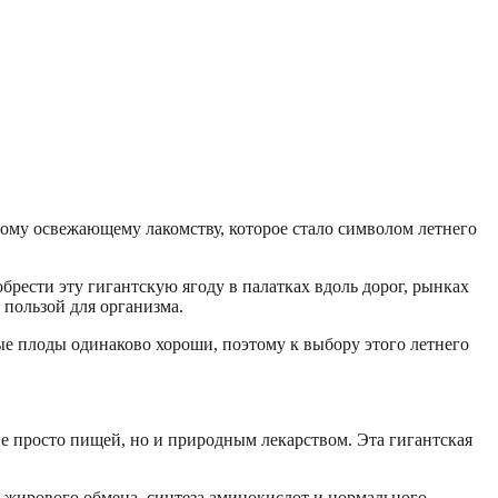
тому освежающему лакомству, которое стало символом летнего
брести эту гигантскую ягоду в палатках вдоль дорог, рынках
 пользой для организма.
мые плоды одинаково хороши, поэтому к выбору этого летнего
е просто пищей, но и природным лекарством. Эта гигантская
 жирового обмена, синтеза аминокислот и нормального