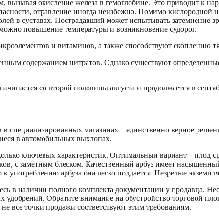
м, вызывая окисление железа в гемоглобине. Это приводит к н
пасности, отравление иногда неизбежно. Помимо кислородной н
олей в суставах. Пострадавший может испытывать затемнение зр
зможно повышение температуры и возникновение судорог.
роэлементов и витаминов, а также способствуют скоплению тяж
шенным содержанием нитратов. Однако существуют определенные
 начинается со второй половины августа и продолжается в сентя
ов в специализированных магазинах – единственно верное решен
щиеся в автомобильных выхлопах.
колько ключевых характеристик. Оптимальный вариант – плод ср
тков, с заметным блеском. Качественный арбуз имеет насыщенн
о к употреблению арбуза она легко поддается. Незрелые экземпл
тесь в наличии полного комплекта документации у продавца. Н
 удобрений. Обратите внимание на обустройство торговой площ
не все точки продажи соответствуют этим требованиям.