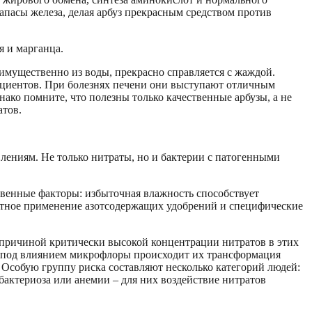
пасы железа, делая арбуз прекрасным средством против
я и марганца.
имущественно из воды, прекрасно справляется с жаждой.
пациентов. При болезнях печени они выступают отличным
ако помните, что полезны только качественные арбузы, а не
атов.
лениям. Не только нитраты, но и бактерии с патогенными
твенные факторы: избыточная влажность способствует
мотное применение азотсодержащих удобрений и специфические
ричиной критически высокой концентрации нитратов в этих
Там под влиянием микрофлоры происходит их трансформация
 Особую группу риска составляют несколько категорий людей:
сбактериоза или анемии – для них воздействие нитратов