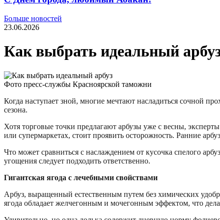
Больше новостей
23.06.2026
Как выбрать идеальный арбу
Фото пресс-службы Красноярской таможни
Когда наступает зной, многие мечтают насладиться сочной про
сезона.
Хотя торговые точки предлагают арбузы уже с весны, эксперты
или супермаркетах, стоит проявить осторожность. Ранние арбу
Что может сравниться с наслаждением от кусочка спелого арбу
угощения следует подходить ответственно.
Гигантская ягода с лечебными свойствами
Арбуз, выращенный естественным путем без химических удобре
ягода обладает желчегонным и мочегонным эффектом, что дела
Удивительно, но одна долька содержит дневную норму фолиево