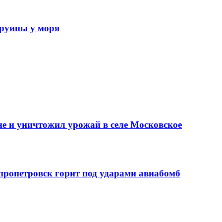
 руины у моря
е и уничтожил урожай в селе Московское
епропетровск горит под ударами авиабомб