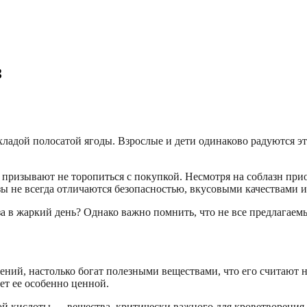
з
хладой полосатой ягоды. Взрослые и дети одинаково радуются э
 призывают не торопиться с покупкой. Несмотря на соблазн прио
зы не всегда отличаются безопасностью, вкусовыми качествами и
за в жаркий день? Однако важно помнить, что не все предлагае
ний, настолько богат полезными веществами, что его считают н
ет ее особенно ценной.
й кислоты — вещества, критически важного для кроветворения,