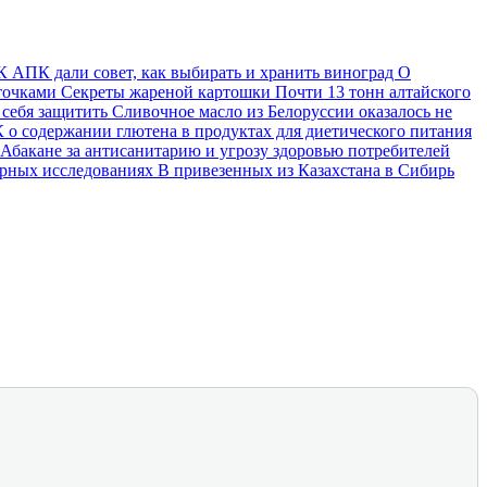
АПК дали совет, как выбирать и хранить виноград
О
сточками
Секреты жареной картошки
Почти 13 тонн алтайского
 себя защитить
Сливочное масло из Белоруссии оказалось не
 содержании глютена в продуктах для диетического питания
 Абакане за антисанитарию и угрозу здоровью потребителей
орных исследованиях
В привезенных из Казахстана в Сибирь