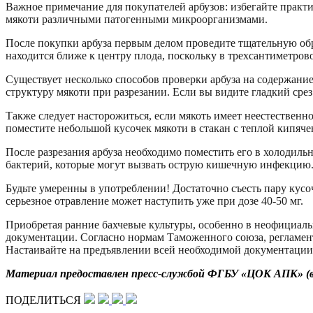
Важное примечание для покупателей арбузов: избегайте практи
мякоти различными патогенными микроорганизмами.
После покупки арбуза первым делом проведите тщательную обра
находится ближе к центру плода, поскольку в трехсантиметров
Существует несколько способов проверки арбуза на содержа
структуру мякоти при разрезании. Если вы видите гладкий сре
Также следует насторожиться, если мякоть имеет неестествен
поместите небольшой кусочек мякоти в стакан с теплой кипячен
После разрезания арбуза необходимо поместить его в холодиль
бактерий, которые могут вызвать острую кишечную инфекцию
Будьте умеренны в употреблении! Достаточно съесть пару кусоч
серьезное отравление может наступить уже при дозе 40-50 мг.
Приобретая ранние бахчевые культуры, особенно в неофициа
документации. Согласно нормам Таможенного союза, регламен
Настаивайте на предъявлении всей необходимой документации
Материал предоставлен пресс-службой ФГБУ «ЦОК АПК» (ве
ПОДЕЛИТЬСЯ