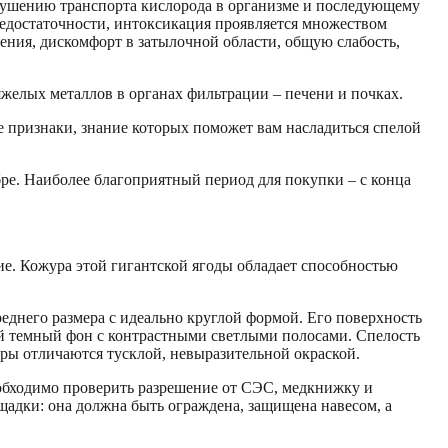
арушению транспорта кислорода в организме и последующему
едостаточности, интоксикация проявляется множеством
ения, дискомфорт в затылочной области, общую слабость,
елых металлов в органах фильтрации – печени и почках.
 признаки, знание которых поможет вам насладиться спелой
бре. Наиболее благоприятный период для покупки – с конца
ие. Кожура этой гигантской ягоды обладает способностью
еднего размера с идеально круглой формой. Его поверхность
ый темный фон с контрастными светлыми полосами. Спелость
яры отличаются тусклой, невыразительной окраской.
еобходимо проверить разрешение от СЭС, медкнижку и
адки: она должна быть ограждена, защищена навесом, а