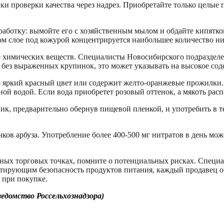
ки проверки качества через надрез. Приобретайте только целые
ботку: вымойте его с хозяйственным мылом и обдайте кипятком.
ом слое под кожурой концентрируется наибольшее количество ни
ние химических веществ. Специалисты Новосибирского подразд
з без выраженных крупинок, это может указывать на высокое со
но яркий красный цвет или содержит желто-оранжевые прожилки
ой водой. Если вода приобретет розовый оттенок, а мякоть расп
ник, предварительно обернув пищевой пленкой, и употребить в т
.
ков арбуза. Употребление более 400-500 мг нитратов в день мож
льных торговых точках, помните о потенциальных рисках. Сп
тирующим безопасность продуктов питания, каждый продавец об
 при покупке.
домство Россельхознадзора)