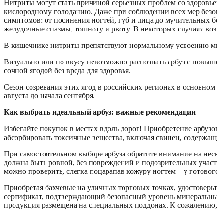
Нитриты могут стать причиной серьезных проблем со здоровье
кислородному голоданию. Даже при соблюдении всех мер безо
симптомов: от посинения ногтей, губ и лица до мучительных б
желудочные спазмы, тошноту и рвоту. В некоторых случаях во
В кишечнике нитриты препятствуют нормальному усвоению мик
Визуально или по вкусу невозможно распознать арбуз с повы
сочной ягодой без вреда для здоровья.
Сезон созревания этих ягод в российских регионах в основном
августа до начала сентября.
Как выбрать идеальный арбуз: важные рекомендации
Избегайте покупок в местах вдоль дорог! Приобретение арбуз
абсорбировать токсичные вещества, включая свинец, содержа
При самостоятельном выборе арбуза обратите внимание на нес
должна быть ровной, без повреждений и подозрительных учас
можно проверить, слегка поцарапав кожуру ногтем – у готовог
Приобретая бахчевые на уличных торговых точках, удостоверь
сертификат, подтверждающий безопасный уровень минеральных
продукция размещена на специальных поддонах. К сожалению, 