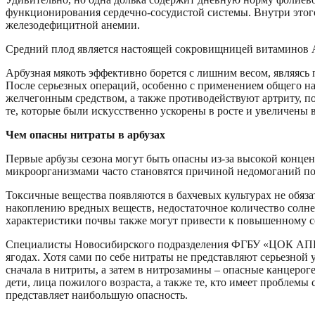
функционирования сердечно-сосудистой системы. Внутри этого
железодефицитной анемии.
Средний плод является настоящей сокровищницей витаминов А, 
Арбузная мякоть эффективно борется с лишним весом, являясь
После серьезных операций, особенно с применением общего на
желчегонным средством, а также противодействуют артриту, по
те, которые были искусственно ускорены в росте и увеличены
Чем опасны нитраты в арбузах
Первые арбузы сезона могут быть опасны из-за высокой концен
микроорганизмами часто становятся причиной недомоганий пос
Токсичные вещества появляются в бахчевых культурах не обяза
накоплению вредных веществ, недостаточное количество солн
характеристики почвы также могут привести к повышенному 
Специалисты Новосибирского подразделения ФГБУ «ЦОК АПК» 
ягодах. Хотя сами по себе нитраты не представляют серьезно
сначала в нитриты, а затем в нитрозамины – опасные канцеро
дети, лица пожилого возраста, а также те, кто имеет проблемы
представляет наибольшую опасность.