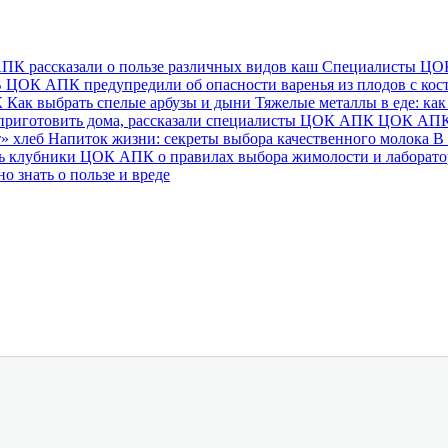
К рассказали о пользе различных видов каш
Специалисты ЦОК 
 ЦОК АПК предупредили об опасности варенья из плодов с ко
К
Как выбрать спелые арбузы и дыни
Тяжелые металлы в еде: как
 приготовить дома, рассказали специалисты ЦОК АПК
ЦОК АПК о
т» хлеб
Напиток жизни: секреты выбора качественного молока
В
нь клубники
ЦОК АПК о правилах выбора жимолости и лаборат
о знать о пользе и вреде