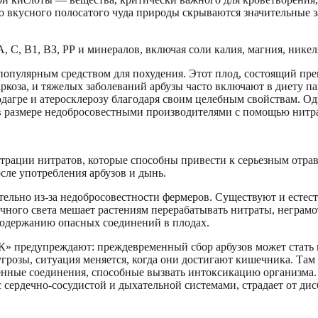
 вкусного полосатого чуда природы скрываются значительные за
С, В1, ВЗ, РР и минералов, включая соли калия, магния, никел
 популярным средством для похудения. Этот плод, состоящий пре
ркоза, и тяжелых заболеваний арбузы часто включают в диету 
дагре и атеросклерозу благодаря своим целебным свойствам. Одн
 в размере недобросовестными производителями с помощью нитр
трации нитратов, которые способны привести к серьезным отрав
ле употребления арбузов и дынь.
тельно из-за недобросовестности фермеров. Существуют и естес
ечного света мешает растениям перерабатывать нитраты, негра
содержанию опасных соединений в плодах.
предупреждают: преждевременный сбор арбузов может стать п
й угрозы, ситуация меняется, когда они достигают кишечника. 
генные соединения, способные вызвать интоксикацию организма.
 с сердечно-сосудистой и дыхательной системами, страдает от ди