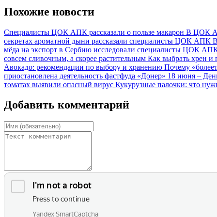
Похожие новости
Специалисты ЦОК АПК рассказали о пользе макарон
В ЦОК АП
секретах ароматной дыни рассказали специалисты ЦОК АПК
В
мёда на экспорт в Сербию исследовали специалисты ЦОК АП
совсем сливочным, а скорее растительным
Как выбрать хрен и
Авокадо: рекомендации по выбору и хранению
Почему «более
приостановлена деятельность фастфуда «Донер»
18 июня – Де
томатах выявили опасный вирус
Кукурузные палочки: что нужн
Добавить комментарий