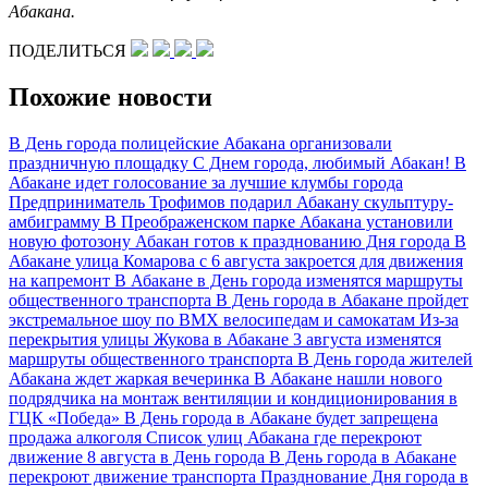
Абакана.
ПОДЕЛИТЬСЯ
Похожие новости
В День города полицейские Абакана организовали
праздничную площадку
С Днем города, любимый Абакан!
В
Абакане идет голосование за лучшие клумбы города
Предприниматель Трофимов подарил Абакану скульптуру-
амбиграмму
В Преображенском парке Абакана установили
новую фотозону
Абакан готов к празднованию Дня города
В
Абакане улица Комарова с 6 августа закроется для движения
на капремонт
В Абакане в День города изменятся маршруты
общественного транспорта
В День города в Абакане пройдет
экстремальное шоу по ВМХ велосипедам и самокатам
Из-за
перекрытия улицы Жукова в Абакане 3 августа изменятся
маршруты общественного транспорта
В День города жителей
Абакана ждет жаркая вечеринка
В Абакане нашли нового
подрядчика на монтаж вентиляции и кондиционирования в
ГЦК «Победа»
В День города в Абакане будет запрещена
продажа алкоголя
Список улиц Абакана где перекроют
движение 8 августа в День города
В День города в Абакане
перекроют движение транспорта
Празднование Дня города в