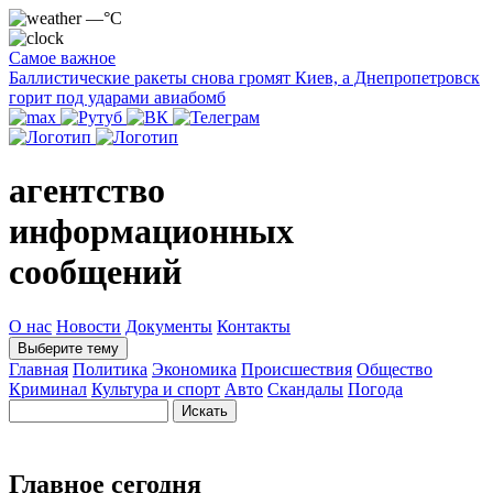
—°C
Самое важное
Баллистические ракеты снова громят Киев, а Днепропетровск
горит под ударами авиабомб
агентство
информационных
сообщений
О нас
Новости
Документы
Контакты
Выберите тему
Главная
Политика
Экономика
Происшествия
Общество
Криминал
Культура и спорт
Авто
Скандалы
Погода
Главное сегодня