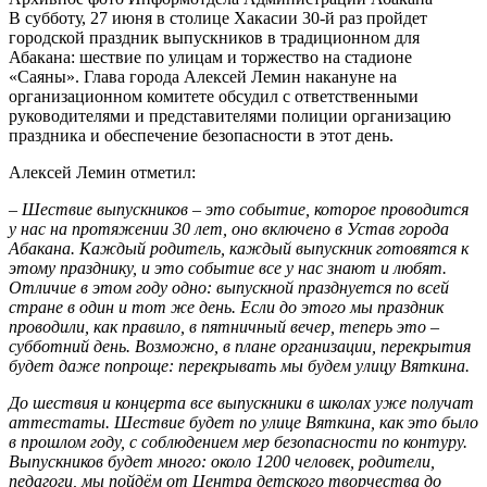
В субботу, 27 июня в столице Хакасии 30-й раз пройдет
городской праздник выпускников в традиционном для
Абакана: шествие по улицам и торжество на стадионе
«Саяны». Глава города Алексей Лемин накануне на
организационном комитете обсудил с ответственными
руководителями и представителями полиции организацию
праздника и обеспечение безопасности в этот день.
Алексей Лемин отметил:
– Шествие выпускников – это событие, которое проводится
у нас на протяжении 30 лет, оно включено в Устав города
Абакана.
Каждый
родитель, каждый выпускник готовятся к
этому празднику, и это событие все у нас знают и любят.
Отличие в этом году одно: выпускной празднуется по всей
стране в один и тот же день. Если до этого мы праздник
проводили, как правило, в пятничный вечер, теперь это –
субботний день. Возможно, в плане организации, перекрытия
будет даже попроще: перекрывать мы будем улицу Вяткина.
До
шествия и
концерта все выпускники в школах уже получат
аттестаты.
Шествие будет по улице Вяткина, как это было
в прошлом году, с соблюдением мер безопасности по контуру.
Выпускников будет много: около 1200 человек, родители,
педагоги, мы пойдём от Центра детского
творчества до