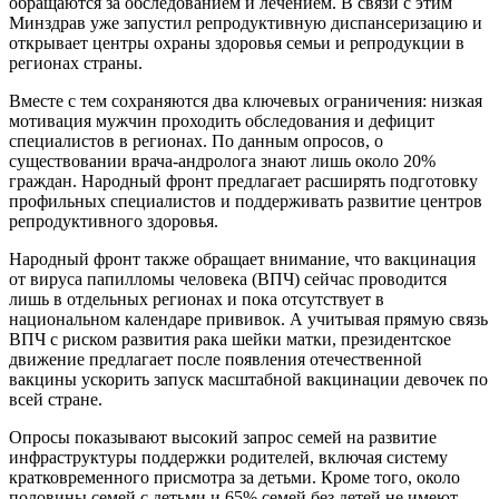
обращаются за обследованием и лечением. В связи с этим
Минздрав уже запустил репродуктивную диспансеризацию и
открывает центры охраны здоровья семьи и репродукции в
регионах страны.
Вместе с тем сохраняются два ключевых ограничения: низкая
мотивация мужчин проходить обследования и дефицит
специалистов в регионах. По данным опросов, о
существовании врача-андролога знают лишь около 20%
граждан. Народный фронт предлагает расширять подготовку
профильных специалистов и поддерживать развитие центров
репродуктивного здоровья.
Народный фронт также обращает внимание, что вакцинация
от вируса папилломы человека (ВПЧ) сейчас проводится
лишь в отдельных регионах и пока отсутствует в
национальном календаре прививок. А учитывая прямую связь
ВПЧ с риском развития рака шейки матки, президентское
движение предлагает после появления отечественной
вакцины ускорить запуск масштабной вакцинации девочек по
всей стране.
Опросы показывают высокий запрос семей на развитие
инфраструктуры поддержки родителей, включая систему
кратковременного присмотра за детьми. Кроме того, около
половины семей с детьми и 65% семей без детей не имеют