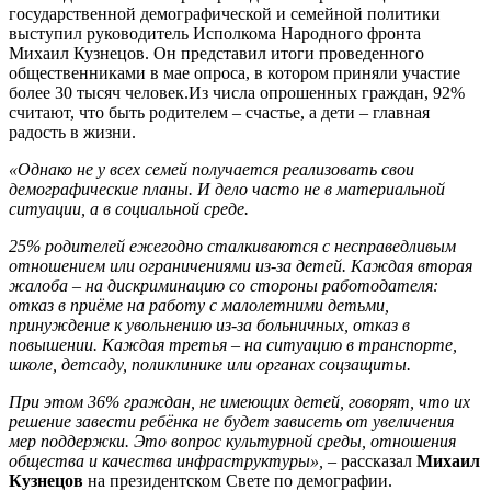
государственной демографической и семейной политики
выступил руководитель Исполкома Народного фронта
Михаил Кузнецов. Он представил итоги проведенного
общественниками в мае опроса, в котором приняли участие
более 30 тысяч человек.Из числа опрошенных граждан, 92%
считают, что быть родителем – счастье, а дети – главная
радость в жизни.
«Однако не у всех семей получается реализовать свои
демографические планы. И дело часто не в материальной
ситуации, а в социальной среде.
25% родителей ежегодно сталкиваются с несправедливым
отношением или ограничениями из-за детей. Каждая вторая
жалоба – на дискриминацию со стороны работодателя:
отказ в приёме на работу с малолетними детьми,
принуждение к увольнению из-за больничных, отказ в
повышении. Каждая третья – на ситуацию в транспорте,
школе, детсаду, поликлинике или органах соцзащиты.
При этом 36% граждан, не имеющих детей, говорят, что их
решение завести ребёнка не будет зависеть от увеличения
мер поддержки. Это вопрос культурной среды, отношения
общества и качества инфраструктуры», –
рассказал
Михаил
Кузнецов
на президентском Свете по демографии.