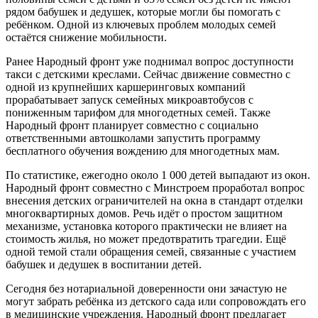
рядом бабушек и дедушек, которые могли бы помогать с
ребёнком. Одной из ключевых проблем молодых семей
остаётся снижение мобильности.
Ранее Народный фронт уже поднимал вопрос доступности
такси с детскими креслами. Сейчас движение совместно с
одной из крупнейших каршеринговых компаний
прорабатывает запуск семейных микроавтобусов с
пониженным тарифом для многодетных семей. Также
Народный фронт планирует совместно с социально
ответственными автошколами запустить программу
бесплатного обучения вождению для многодетных мам.
По статистике, ежегодно около 1 000 детей выпадают из окон.
Народный фронт совместно с Минстроем проработал вопрос
внесения детских ограничителей на окна в стандарт отделки
многоквартирных домов. Речь идёт о простом защитном
механизме, установка которого практически не влияет на
стоимость жилья, но может предотвратить трагедии. Ещё
одной темой стали обращения семей, связанные с участием
бабушек и дедушек в воспитании детей.
Сегодня без нотариальной доверенности они зачастую не
могут забрать ребёнка из детского сада или сопровождать его
в медицинские учреждения. Народный фронт предлагает