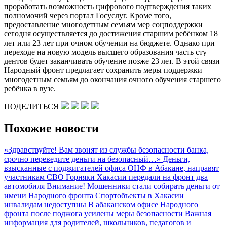
проработать возможность цифрового подтверждения таких
полномочий через портал Госуслуг. Кроме того,
предоставление многодетным семьям мер соцподдержки
сегодня осуществляется до достижения старшим ребёнком 18
лет или 23 лет при очном обучении на бюджете. Однако при
переходе на новую модель высшего образования часть сту
дентов будет заканчивать обучение позже 23 лет. В этой связи
Народный фронт предлагает сохранить меры поддержки
многодетным семьям до окончания очного обучения старшего
ребёнка в вузе.
ПОДЕЛИТЬСЯ
Похожие новости
«Здравствуйте! Вам звонят из службы безопасности банка,
срочно переведите деньги на безопасный…»
Деньги,
взысканные с поджигателей офиса ОНФ в Абакане, направят
участникам СВО
Горняки Хакасии передали на фронт два
автомобиля
Внимание! Мошенники стали собирать деньги от
имени Народного фронта
Спортобъекты в Хакасии
инвалидам недоступны
В абаканском офисе Народного
фронта после поджога усилены меры безопасности
Важная
информация для родителей, школьников, педагогов и